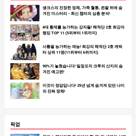
섕크스의 진정한 정체, 가족 혈통, 왼팔 뒤에 숨
겨진 미스터리 - 최신 챕터의 심층 분석!
4대 황제를 능가하는 강자들! 해적단 2호 최강자
랭킹 TOP 11 (5위부터 1위까지)
사황을 능가하는 재능! 최강의 해적단 2호 캐릭
터 상위 11명(11위부터 6위까지)
90%가 놓쳤습니다! 밀짚모자 크루의 산지의 숨
겨진 예고편!
이것이 정답입니다! 25년 넘게 숨겨져 있던 나미
의 진짜 정체!
픽업