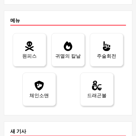
메뉴
원피스
귀멸의 칼날
주술회전
체인소맨
드래곤볼
새 기사