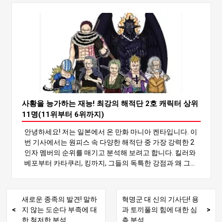
전투 능력으로 주목할 만합니다. 이 캐릭터들은 보통 사황
이나 바다의 일곱 군주처럼 가장 강력한 인물인 선장의 힘
과 맞물려 스토리를 진행시키는 데 중요한 역할을 합니다.
이번 기사에서는 가장 강력한 2번 캐릭터에 대해 자세히 알
아보고 TOP 11의 순위를 매겨보겠습니다. 각 캐릭터의 전
투 스타일과 특징을 분석하여 누가 가장 강한지 알아보세
요! 그럼 랭킹을 시작하겠습니다! 놓치고 싶지 않을 거예요!
5위 Sabo 혁명군의 2인자 사보는 루피와 에이스의 친동생
으로 알려져 있습니다. 무술, 무장 하키, 로지아형 악마의 열
매인 메라 메라 노미(화염 열매)의 힘을 활용한 전방위 전투
사황을 능가하는 재능! 최강의 해적단 2호 캐릭터 상위
스타일이 그의 강점입니다. 사보의 전투 스타일 사보는 무
11명(11위부터 6위까지)
장 하키를 사용하여 손을 무기로 변신시켜 상대를 안팎에
안녕하세요! 저는 일본에서 온 만화 마니아 켄타입니다. 이
서 파괴할 수 있습니다. 그의 공격은 바위와 철을 부술 수 있
번 기사에서는 원피스 속 다양한 해적단 중 가장 강력한 2
을 정도로 강력합니다. 메라 메라 노미로 몸을 화염으로 코
인자 멤버의 순위를 매기고 분석해 보려고 합니다. 킬러와
팅하여 빠른 이동과 원거리 공격을 할 수 있습니다. 사보는
베포부터 카타쿠리, 킹까지, 그들의 독특한 강점과 왜 그들
화력, 방어력, 속도가 균형을 이루고 있어 믿을 수 없을 정도
이 사황을 능가할 수 있는 잠재력을 가지고 있는지 살펴볼
로 강력한 전사입니다. 사보의 강인함과 기동성 사보의 강
거예요. 이 캐릭터들의 매력을 재발견하려면 계속 읽어보
인함도 주목할 만합니다. 방어력을 강화하는 무장 하키와
세요! 1. 소개: 해적 선원 2호 캐릭터의 매력 원피스에는 다
공격을 빠져나갈 수 있는 메라 메라 미의 로지아 속성으로
새로운 종족의 발견! 말하
혁명군 대 신의 기사단! 용
양한 강력한 캐릭터가 등장하지만, 그중에서도 해적 2호 선
쉽게 회피하고 반격할 수 있습니다. 혁명군에서의 역할을
지 않는 도순다 부족에 대
과 토끼풀의 힘에 대한 심
원들은 특별한 위치를 차지하고 있어요. 이 캐릭터들은 사
통해 연마한 육체적 능력은 전장에서 놀라운 기동성을 제
한 철저한 분석
층 분석