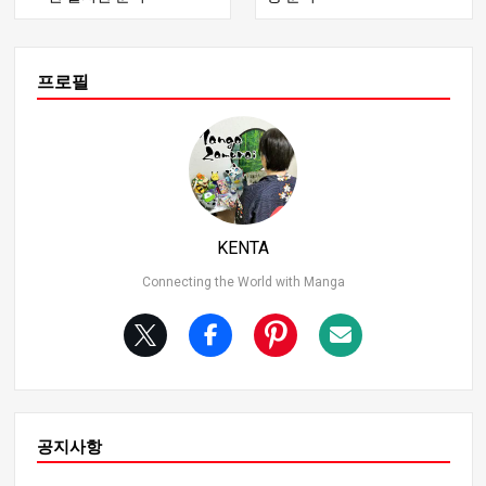
황과 바다의 일곱 군주와 같은 인물과 대등한 힘을 가지고
공합니다.
있으며, 독특한 능력과 전투 스타일을 선보입니다. 이 글에
서는 최강 해적단 2호 캐릭터 상위 11명의 순위를 매기고
그들의 전투 능력과 업적에 대해 자세히 알아볼 거예요. 누
프로필
가 1위를 차지할까요? 지금 바로 알아보세요! 2. 11위: 킬러
(꼬마 해적) 킬러는 키드 해적단의 파이터로 유스타스 키드
의 중요한 동반자 역할을 합니다. 양팔에 회전하는 낫 모양
의 무기를 장착한 킬러는 빠른 베기와 재빠른 움직임으로
적을 압도합니다. 와노 컨트리 아크에서 카이도에게 상처
를 남기며 엄청난 공격력을 보여줬지만 결정적인 일격을
가하지 못해 이번 순위에서 11위에 머물렀습니다. 힘 평가:
KENTA
공격력: 낫을 이용한 전투 스타일로 유명한 킬러는 속도와
정확성을 활용하는 까다로운 전투기입니다. 방어력: 평균
Connecting the World with Manga
적인 인간 수준이지만, 조로와의 전투에서 끝까지 포기하
지 않고 싸운 것에서 볼 수 있듯이 킬러의 지구력은 인상적
입니다. 어려운 상황에서 회복력이 강하고 동료를 위해 싸
우려는 의지가 강한 킬러는 매력적인 캐릭터입니다. 앞으
로의 전투를 기대해 주세요! 3. 10위: 베포(하트 해적단) 밍
크 부족의 일원인 베포는 하트 해적단에서 트라팔가 D.
공지사항