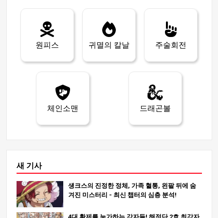
원피스
귀멸의 칼날
주술회전
체인소맨
드래곤볼
새 기사
섕크스의 진정한 정체, 가족 혈통, 왼팔 뒤에 숨
겨진 미스터리 - 최신 챕터의 심층 분석!
4대 황제를 능가하는 강자들! 해적단 2호 최강자