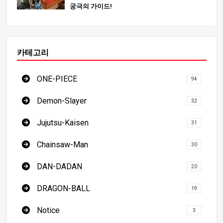
궁극의 가이드!
카테고리
ONE-PIECE
94
Demon-Slayer
32
Jujutsu-Kaisen
31
Chainsaw-Man
30
DAN-DADAN
20
DRAGON-BALL
19
Notice
3