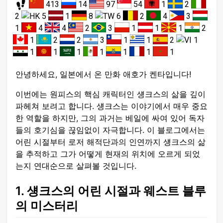
413
14
97
54
1
2
2
5
1
8
6
2
4
3
1
4
4
2
3
1
1
1
2
1
2
2
3
1
1
2
1
1
1
1
1
1
1
1
안녕하세요, 일본에서 온 만화 애호가 켄타입니다!
이번에는 원피스의 핵심 캐릭터인 섕크스의 삶을 깊이
파헤쳐 보려고 합니다. 섕크스는 이야기에서 매우 중요
한 역할을 하지만, 그의 과거는 베일에 싸여 있어 독자
들의 호기심을 끊임없이 자극합니다. 이 블로그에서는
어린 시절부터 로저 해적단과의 인연까지 섕크스의 삶
을 추적하고 그가 어떻게 현재의 위치에 오르게 되었
는지 연대순으로 살펴볼 것입니다.
1. 섕크스의 어린 시절과 웨스트 블루
의 미스터리