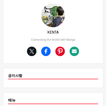
적단이 격렬한 전투에서 충돌하여 바위 해적단이 대패한
사건입니다. 섕크스가 이 사건에 어떻게 연루되었는지는
확실하지 않지만, 로저가 키웠다는 사실은 로저 해적단과
깊은 관련이 있음을 강력하게 시사합니다. 또한 섕크스가
셀레스티얼 드래곤의 자식이거나 록스 해적단의 생존자라
는 소문도 있어 그의 기원을 둘러싼 미스터리를 더하고 있
KENTA
습니다. 2. 섕크스의 눈의 흉터와 검은 수염과의 연관성 섕
크를 둘러싼 또 다른 주요 미스터리는 그의 눈 위의 흉터입
Connecting the World with Manga
니다. 많은 팬들은 이 흉터가 블랙비어드(마샬 D. 티치)에 의
해 생긴 것이라고 추측하고 있습니다. 하지만 정확한 부상
시기는 밝혀지지 않았고, 이것이 필름 레드에서 공개된 새
로운 정보와 어떤 관련이 있는지는 불분명합니다.
공지사항
메뉴