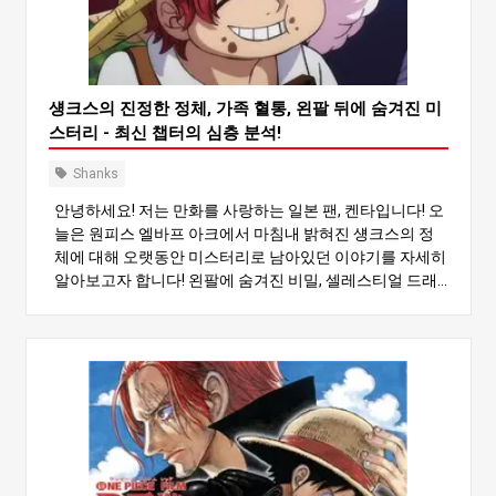
섕크스의 진정한 정체, 가족 혈통, 왼팔 뒤에 숨겨진 미
스터리 - 최신 챕터의 심층 분석!
Shanks
안녕하세요! 저는 만화를 사랑하는 일본 팬, 켄타입니다! 오
늘은 원피스 엘바프 아크에서 마침내 밝혀진 섕크스의 정
체에 대해 오랫동안 미스터리로 남아있던 이야기를 자세히
알아보고자 합니다! 왼팔에 숨겨진 비밀, 셀레스티얼 드래
곤과 피가랜드 가문과의 관계, 그리고 그가 한때 메리 지오
이즈에게 돌아갔을지도 모른다는 놀라운 사실에 대해 알아
볼 거예요. 최신 챕터를 바탕으로 모든 것을 분석해 보겠습
니다! 1. 섕크스는 천룡인가?! 피가랜드 가족에 관한 진실 가
장 큰 충격 중 하나는 섕크스가 셀레스티얼 드래곤의 혈통
인 피가랜드 가문의 일원이라는 사실이 확인된 것입니다.
필름 레드의 힌트, 이전의 예고, 그리고 최근 엘바프 아크의
전개가 이 사실을 확고히 해줬어요. 섕크스의 본명은 “피가
랜드 섕크스"로 밝혀졌습니다. 그의 형인 샴록의 등장으로