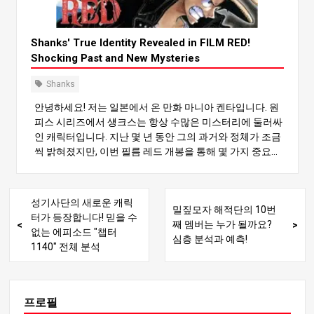
그들의 아버지가 세인트 피갈랜드 갈링이라는 것이 확인되
었습니다. 갈링은 성기사단의 수장일 뿐만 아니라 다섯 장
로의 일원이 될 가능성이 있는 것으로 추정됩니다. 이로써
Shanks' True Identity Revealed in FILM RED!
피갈랜드 가문은, 그리고 더 나아가 섕크스는 가장 높은 계
Shocking Past and New Mysteries
급의 천룡에 속하게 됩니다. 하지만 여기서 의문이 생깁니
다: 그렇게 고귀한 배경을 가진 사람이 왜 해적의 삶을 선택
Shanks
했을까요? 2. 갓 밸리 사건과 섕크스와 로저 해적단의 운명
안녕하세요! 저는 일본에서 온 만화 마니아 켄타입니다. 원
적인 만남 38년 전 갓 밸리 사건으로 섕크스의 운명은 영원
피스 시리즈에서 섕크스는 항상 수많은 미스터리에 둘러싸
히 바뀌었습니다: 로저 해적단이 록스 해적단을 물리치던
인 캐릭터입니다. 지난 몇 년 동안 그의 과거와 정체가 조금
중 보물상자에 숨겨져 있던 아기 섕크를 발견했어요. 로저
씩 밝혀졌지만, 이번 필름 레드 개봉을 통해 몇 가지 중요한
는 그 아이를 데리고 오로 잭슨 호에서 키웠어요. 섕크스는
새로운 정보가 공개되었습니다. 이로 인해 섕크를 둘러싼
약 24년 전 해적왕이 처형될 때까지 로저와 함께 여행했습
미스터리가 더욱 깊어지고 팬들 사이에서 열띤 토론이 벌
니다. 이 결정적인 만남을 계기로 섕크스는 셀레스티얼 드
어지고 있습니다. 이 글에서는 섕크스의 정체를 밝히기 위
래곤의 길에서 벗어나 해적의 길을 걷게 됩니다.
성기사단의 새로운 캐릭
밀짚모자 해적단의 10번
해 FILM RED에서 밝혀진 세부 사항을 자세히 살펴보고자
터가 등장합니다! 믿을 수
째 멤버는 누가 될까요?
합니다. 1. 섕크스의 놀라운 기원 필름 레드는 섕크스의 과
없는 에피소드 "챕터
심층 분석과 예측!
거에 대한 새로운 정보를 공개하며 그의 기원에 숨겨진 충
1140" 전체 분석
격적인 진실을 조명합니다. 특히 주목할 만한 전개는 섕크
스가 갓 밸리 사건에 연루되었을 수 있다는 의혹입니다. 섕
크스가 갓 밸리에서 골 D. 로저가 키웠다는 사실이 밝혀지
면서 그가 단순히 빨간 머리 해적단의 선장 그 이상이라는
프로필
사실이 밝혀졌어요. 갓 밸리 사건은 로저 해적단과 바위 해