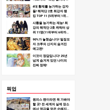
층 분석!
4대 황제를 능가하는 강자
들! 해적단 2호 최강자 랭
킹 TOP 11 (5위부터 1위까
지)
사황을 능가하는 재능! 최
강의 해적단 2호 캐릭터 상
위 11명(11위부터 6위까
지)
90%가 놓쳤습니다! 밀짚모
자 크루의 산지의 숨겨진
예고편!
이것이 정답입니다! 25년
넘게 숨겨져 있던 나미의
진짜 정체!
픽업
원피스 팬이라면 꼭 가봐야
할 곳! 전 세계의 실제 장소
에서 영감을 얻은 순례지