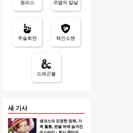
원피스
귀멸의 칼날
주술회전
체인소맨
드래곤볼
새 기사
섕크스의 진정한 정체, 가
족 혈통, 왼팔 뒤에 숨겨진
미스터리 - 최신 챕터의 심