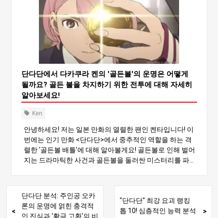
학생입니다. 중국식 긴 단발머리로 쉽게 눈에 띄는 스타일
입니다. 평소에는 쾌활하고 활달하며 때때로 싸움을 걸기
도 하지만, 속마음은 정직하고 솔직한 사람입니다. 종종 오
해를 받기도 하지만, 그녀의 본질은 동정심이 많고 정의감
으로 가득 차 있으며 이는 그녀의 매력의 일부입니다. 의외
로 연애에 있어서는 다소 수줍음이 많아 남자들 앞에서 수
줍은 모습을 보이기도 합니다. 그녀의 이상형은 트렌디하
거나 모던한 타입과는 거리가 멀며, 특히 배우 타카쿠라 켄
단다단에서 다카쿠라 켄의 '골든볼'의 운명은 어떻게
과 같이 진지하고 어설픈 남자에게 매력을 느끼며 독특한
될까요? 골든 볼을 차지하기 위한 전투에 대해 자세히
개성을 드러내는 것을 선호합니다. 2. 아야세 모모의 초능
알아보세요!
력에 숨겨진 비밀 아야세 모모의 가장 큰 특징은 초능력입
니다. 첫 번째 능력은 강력한 형태의 염력인 ‘넨리키’입니다.
Ken
이 능력으로 무거운 물체를 움직일 수 있고 심지어 영혼을
안녕하세요! 저는 일본 만화의 열렬한 팬인 켄타입니다! 이
붙잡아 기억을 읽을 수도 있습니다. 처음에는 어떻게 제어
번에는 인기 만화 <단다단>에서 중추적인 역할을 하는 격
해야 할지 몰라 그 힘에 압도당하지만, 점차 마스터하는 법
렬한 ‘골든볼 배틀’에 대해 알아볼게요! 골든볼로 인해 벌어
을 배워 강력한 무기로 변신합니다. 이 힘은 너무 강해서 외
지는 드라마틱한 사건과 골든볼을 둘러싼 미스터리를 파헤
계인과 외계 생명체의 관심을 끌기 때문에 모모는 표적이
쳐 보겠습니다. 황금 공은 어디로 사라졌을까요? 이 이야기
됩니다. 모모의 초능력은 그녀를 독특한 위치에 놓이게 하
가 어디로 향하고 있는지 함께 흥미진진하게 탐험해 봅시
고, 자신도 모르게 다양한 사건과 갈등에 얽히게 합니다.
다! 1. 골든볼의 진짜 정체는 무엇인가요? 먼저 “골든 볼"의
단다단 분석: 주인공 오카
"단다단" 최강 요괴 랭킹
정체에 대해 알아봅시다. 실제로 황금 공은 다카쿠라 켄의
론의 운명에 얽힌 충격적
톱 10! 심층적인 능력 분석
몸의 일부로 지름이 5cm 정도이며 황금빛으로 빛납니다.
인 진실과 '황금 고환'의 비