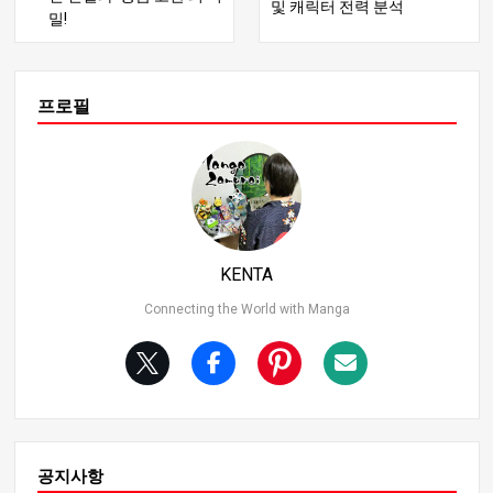
및 캐릭터 전력 분석
전형적인 조잡한 농담처럼 들릴 수도 있지만, 황금 공은 단
밀!
순히 반짝이는 물체 그 이상입니다. 황금 공은 ‘생명력 덩어
리’를 상징하며 엄청난 에너지로 가득 찬 독특한 존재입니
다. 이 황금 공을 소유한 사람은 영적 감수성이 강화되고 다
양한 초자연적 현상을 경험하게 됩니다. 따라서 황금 공에
프로필
는 상당한 양의 “마법의 힘"이 깃들어 있으며 외계인과 괴물
들이 찾습니다. 따라서 단다단의 전체 줄거리는 이 황금 공
을 차지하기 위한 전투를 중심으로 전개됩니다. 2. 다카쿠
라 켄은 어떻게 골든볼을 잃었나요? 다카쿠라 켄은 일련의
무모한 행동으로 인해 골든볼을 빼앗겼어요. 다카쿠라 켄
과 카이세 모모는 각각 ‘외계인’과 ‘유령’의 존재를 증명하려
했고, 그 과정에서 외계인과 괴물을 만나게 되었어요. 다카
KENTA
쿠라 켄의 골든볼은 괴물 ‘터보 바바’에게 도둑맞고 잠시 동
안 그의 몸에 빙의하기도 했어요. 이때 두 사람은 절체절명
Connecting the World with Manga
의 위기에 처했지만 모모의 특별한 능력 덕분에 위기를 벗
어날 수 있었어요. 하지만 이야기는 여기서 끝나지 않습니
다. 황금 공이 다시 돌아왔지만 이전과는 전혀 다른 모습이
었어요. 사실 황금 공은 잠시 돌아왔다가 바로 다음 날 다시
잃어버리는데, 이 중요한 순간은 스토리에 또 다른 혼란과
복잡함을 더합니다.
공지사항