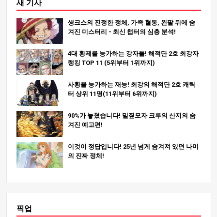
새 기사
섕크스의 진정한 정체, 가족 혈통, 왼팔 뒤에 숨
겨진 미스터리 - 최신 챕터의 심층 분석!
4대 황제를 능가하는 강자들! 해적단 2호 최강자
랭킹 TOP 11 (5위부터 1위까지)
사황을 능가하는 재능! 최강의 해적단 2호 캐릭
터 상위 11명(11위부터 6위까지)
90%가 놓쳤습니다! 밀짚모자 크루의 산지의 숨
겨진 예고편!
이것이 정답입니다! 25년 넘게 숨겨져 있던 나미
의 진짜 정체!
픽업