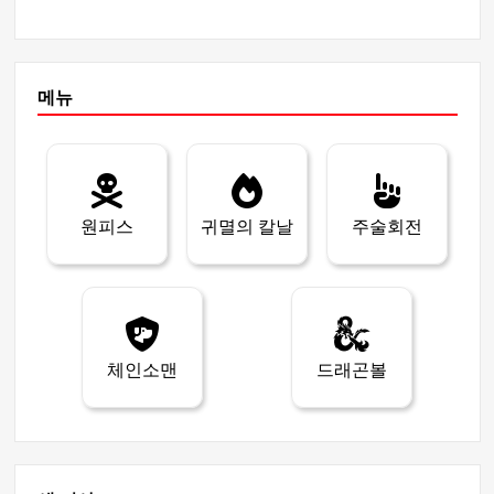
메뉴
원피스
귀멸의 칼날
주술회전
체인소맨
드래곤볼