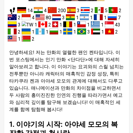
14
4
200
3
2
5
2
2
4
80
3
1
1
1
7
3
1
2
1
1
1
1
43
2
1
1
1
1
3
1
2
1
2
안녕하세요! 저는 만화의 열렬한 팬인 켄타입니다. 이
번 포스팅에서는 인기 만화 <단다단>에 대해 자세히
알아보려고 합니다. 이 이야기는 요괴와의 스릴 넘치는
전투뿐만 아니라 캐릭터의 매혹적인 감정 성장, 특히
타카쿠라 켄과 아야세 모모의 관계에 대해서도 다루고
있습니다. 애니메이션과 만화의 차이점을 비교하면서
두 사람의 흥미진진한 인연의 진행을 따라가면서 예고
와 심리적 깊이를 탐구해 보겠습니다! 이 매혹적인 세
계를 함께 탐험해 봅시다!
1. 이야기의 시작: 아야세 모모의 복