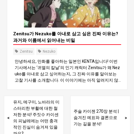
Zenitsu가 Nezuko를 아내로 삼고 싶은 진짜 이유는?
과거와 이름에서 읽어내는 비밀
Zenitsu
Nezuko
안녕하세요, 만화를 좋아하는 일본인 KENTA입니다! 이번
기사에서는 ‘귀멸의 칼날’의 인기 캐릭터 Zenitsu가 왜 Nez
uko를 아내로 삼고 싶어하는지, 그 진짜 이유를 알아보는
고찰 기사를 소개합니다. 이 이야기에는 아직 알려지지 않
은 놀라운 사실들이 많이 있습니다. 자, 이제 이야기의 깊숙
한 곳까지 함께 모험을 시작해보자! 귀멸의 칼날에서 가장
인기 있는 캐릭터인 Zenitsu, 그의 겁 많고 울보 같은 성격
유지, 메구미, 노바라의 미
으로 팬들에게 사랑받고 있지만, 그의 과거와 이름에는 잘
스터리한 부활에 대한 철
주술 카이젠 270장 분석 |
알려지지 않은 비밀이 숨겨져 있는데, Zenitsu가 왜 Nezuk
저한 분석! 주짓수 카이센
숨겨진 예표와 결론으로
o를 아내로 삼고 싶어하는지 그 진짜 이유를 밝혀내야 합니
의 피날레에는 어떤 충격
가는 길을 분석!
다! 그의 과거와 이름에 주목해야 할 필요가 있다. Zenitsu
적인 진실이 숨겨져 있을
의 과거 Zenitsu의 과거는 공식 팬북 등을 통해 일부 밝혀졌
까요?