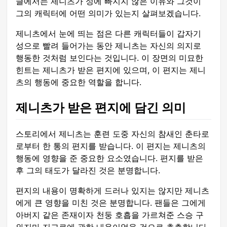
글에서는 제니츠가 성에 빠지지 않은 이유와 그것이
그의 캐릭터에 어떤 의미가 있는지 살펴보겠습니다.
제니츠에서 눈에 띄는 점은 다른 캐릭터들이 갑자기
성으로 빨려 들어가는 동안 제니츠는 자신의 의지로
행동한 것처럼 보인다는 것입니다. 이 장면의 미묘한
힌트는 제니츠가 받은 편지에 있으며, 이 편지는 제니
츠의 행동에 중요한 역할을 합니다.
제니츠가 받은 편지에 담긴 의미
스토리에서 제니츠는 훈련 도중 자신의 참새인 춘타로
로부터 한 통의 편지를 받습니다. 이 편지는 제니츠의
행동에 영향을 준 중요한 요소였습니다. 편지를 받은
후 그의 태도가 달라진 것은 분명합니다.
편지의 내용이 명확하게 드러나 있지는 않지만 제니츠
에게 큰 영향을 미친 것은 분명합니다. 팬들은 그에게
아버지 같은 존재이자 천둥 호흡을 가르쳐준 스승 구