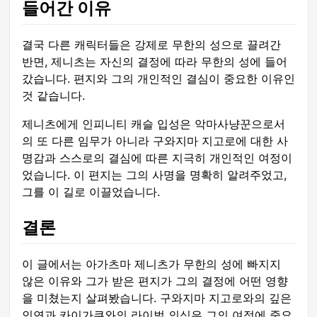
들어간 이유
결국 다른 캐릭터들은 강제로 무한의 성으로 끌려간
반면, 제니츠는 자신의 결정에 따라 무한의 성에 들어
갔습니다. 편지와 그의 개인적인 결심이 중요한 이유인
것 같습니다.
제니츠에게 인피니티 캐슬 입성은 악마사냥꾼으로서
의 또 다른 임무가 아니라 구와지마 지고로에 대한 사
명감과 스스로의 결심에 따른 지극히 개인적인 여정이
었습니다. 이 편지는 그의 사명을 명확히 알려주었고,
그를 이 길로 이끌었습니다.
결론
이 글에서는 아가츠마 제니츠가 무한의 성에 빠지지
않은 이유와 그가 받은 편지가 그의 결정에 어떤 영향
을 미쳤는지 살펴봤습니다. 구와지마 지고로와의 깊은
인연과 카이가쿠와의 라이벌 의식은 그의 여정에 중요