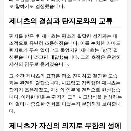
로 향하기로 결심했습니다.
제니츠의 결심과 탄지로와의 교류
편지를 받은 후 제니츠는 평소의 활달한 성격과는 대
조적으로 유난히 조용해졌습니다. 이를 눈치챈 가마도
탄지로가 무슨 일이냐고 물었지만 제니츠는 “방금 결
심했습니다"라고만 대답했습니다. 그의 초점은 온전히
자신의 임무로 옮겨졌습니다.
그 순간 제니츠의 표정은 평소 진지하고 결연한 모습
과는 완전히 달랐습니다. 시끄럽고 경쾌했던 제니츠는
갑자기 조용해졌고, 자신의 임무에 전적으로 헌신했습
니다. 이러한 변화는 편지가 그의 사고방식을 형성하는
데 얼마나 중요한 영향을 미쳤는지 분명하게 보여줍니
다.
제니츠가 자신의 의지로 무한의 성에