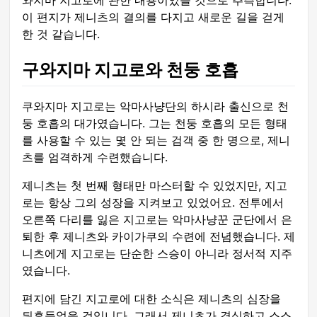
와지마 지고로에 관한 내용이었을 것으로 추측합니다.
이 편지가 제니츠의 결의를 다지고 새로운 길을 걷게
한 것 같습니다.
구와지마 지고로와 천둥 호흡
쿠와지마 지고로는 악마사냥단의 하시라 출신으로 천
둥 호흡의 대가였습니다. 그는 천둥 호흡의 모든 형태
를 사용할 수 있는 몇 안 되는 검객 중 한 명으로, 제니
츠를 엄격하게 수련했습니다.
제니츠는 첫 번째 형태만 마스터할 수 있었지만, 지고
로는 항상 그의 성장을 지켜보고 있었어요. 전투에서
오른쪽 다리를 잃은 지고로는 악마사냥꾼 군단에서 은
퇴한 후 제니츠와 카이가쿠의 수련에 전념했습니다. 제
니츠에게 지고로는 단순한 스승이 아니라 정서적 지주
였습니다.
편지에 담긴 지고로에 대한 소식은 제니츠의 심장을
뒤흔들었을 것입니다. 그래서 제니츠가 결심하고 스스