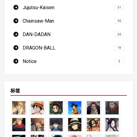
Jujutsu-Kaisen
31
Chainsaw-Man
30
DAN-DADAN
20
DRAGON-BALL
19
Notice
3
标签