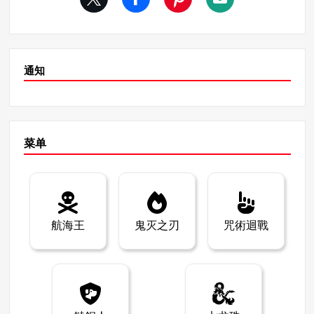
egumi 的技术瞬间抓住的一幕，让人看到了裕二获胜的希
“可能是 Gege Akutami 更大计划的一部分，为真正的最终
望。 然而，接下来的转折完全出乎意料。最后一页出现了
结局埋下伏笔。在众多伏笔和谜团尚未解开的情况下，结
令人震惊的一幕：裕二的手指不见了。这意味着什么呢？
局可能并不像看上去那么简单。影迷们不禁要问，我们看
为什么佑司的手指不见了？ 最后一页中关于佑司手指不见
到的大团圆结局是否只是黑暗的前奏？ 结论 在 MangaZa
了的描述让许多粉丝大吃一惊。有几种理论可以解释这一
通知
murai，我们致力于与全球粉丝分享对《柔术开山》等日
幕。 一种可能是，裕二故意切断了自己的手指。这可能是
本漫画的深入分析。在这篇文章中，我们深入探讨了板多
为了防止淑娜的技术进一步影响他而采取的无奈之举。这
利雄二、伏见惠和杉崎信原复活背后的谜团，但我们还有
一举动表明裕二决心战胜苏库纳的力量。 另一种理论认
更多内容值得探索！请务必查看我们的其他文章，与我们
为，惠的技术可能直接影响了裕二。如果 Megumi 的技术
一起揭开漫画世界不为人知的真相！
在破坏 Sukuna 的同时也让 Yuji 失去了手指，这就意味着
菜单
Megumi 和 Yuji 之间存在着很深的联系，甚至可能是精神
联系。 最后一幕的意义和未来的影响 最后一幕中雄二失去
了手指，这可能会对故事的未来产生深远的影响。这一事
件可能不仅象征着身体上的损失，也象征着佑司的心理成
长和他坚定的决心。 此外，这一幕如何影响惠和佑司之间
航海王
鬼灭之刃
咒術迴戰
的关系也是值得关注的关键点。第 266 章的最后时刻可能
预示着未来的挑战，尤其是小惠将做出的选择，以及这些
选择将如何重塑他与裕二之间的关系。 结语：分析第 266
章并展望未来 柔术启示录》第 266 章是关键性的一章，极
大地推动了故事情节的发展。裕二与惠之间不断加深的感
情、与须久奈的激战以及最后令人震惊的一幕都给读者留