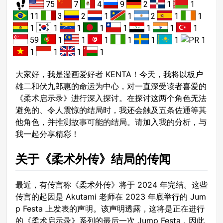
75
7
4
9
2
1
1
11
3
2
1
1
2
1
1
1
1
1
1
1
1
1
1
59
1
1
1
1
1
1
1
1
1
1
1
大家好，我是漫画爱好者 KENTA！今天，我将以板户
雄二和伏九郎惠的命运为中心，对一直深受读者喜爱的
《柔术启示录》进行深入探讨。在探讨这两个角色无法
避免的、令人震惊的结局时，我还会触及五条佐通等其
他角色，并推测故事可能的结局。请加入我的分析，与
我一起分享精彩！
关于《柔术外传》结局的传闻
最近，有传言称《柔术外传》将于 2024 年完结。这些
传言的起因是 Akutami 老师在 2023 年底举行的 Jum
p Festa 上发表的声明。该声明透露，这将是正在进行
的《柔术启示录》系列的最后一次 Jump Festa，因此