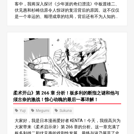
客中，我将深入探讨《少年派的奇幻漂流》中板渡雄二、
伏见惠和杉崎信原令人惊讶的复活背后的原因。这不仅仅
是一个幸运的、顺理成章的结局，背后还有不为人知的细
节和令人震惊的真相！读完之后，你一定会想：“这个人一
定是个天才，竟然能注意到这些！” 对《柔术外传》结局
的担忧 柔术启示录》以黑暗和严肃的叙事著称，很少有大
团圆的结局。作者 Gege Akutami 经常让人物遭遇残酷的
命运。因此，当所有一年级学生在最后的战斗中幸存下来
时，既令人惊讶又令人不安，让读者不禁要问：“结局真的
是这样吗？ 杉崎信原的故事尤其引人入胜。她在涩谷事件
中受了重伤，在故事中消失了很长时间。她在最终决战前
突然无缝回归，令许多读者大跌眼镜。 野原复活的奇特之
处 关于野原的回归，有几个未解之谜。在涩谷事件中受重
伤后，她曾长期缺席。然而，在故事的最后时刻，她突然
再次出现，并在故事发展过程中扮演了重要角色，却没有
柔术开山》第 266 章 分析！板多利的断指之谜和他与
对她的状况做出任何解释。这种突如其来的 “复活 “让很多
须古奈的激战！惊心动魄的最后一幕详解！
读者觉得有些不对劲。 她恢复得如此之快，并能立即参加
战斗，这不禁让人产生疑问。她才刚刚苏醒，却能使用自
Yuji
Megumi
Sukuna
己的技术全力战斗。一些书迷可能对这种突然的恢复不太
大家好，我是日本漫画爱好者 KENTA！今天，我很高兴为
满意，觉得难以相信。 关于佑司和惠回归的疑问 不仅是野
大家带来《柔术启示录》第 266 章的分析。这一章充满了
原，人们对板渡雄治和伏见惠的复活也有一种挥之不去的
板多利雄二和伏见惠的戏剧性发展，最终与淑乃展开了史