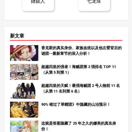
鏈鋸人
七龙珠
下了深刻的影响。尤其是最后一页佑司手指的丢失，让人
对其未来的意义产生了许多疑问。接下来的剧情发展将更
加惊心动魄。 在本次分析中，我们重点关注了板多雄二与
淑乃大战的震撼性最后一幕。当我们期待这个谜团将如何
影响故事的发展时，我们的兴奋之情与日俱增。在 Manga
Zamurai，我们为全球读者带来日本漫画的深度分析。请
新文章
务必查看我们的其他文章，探索漫画世界的更多魅力！敬
请期待下一次更新！
香克斯的真实身份、家族血统以及他左臂背后的
谜团--最新章节的深入分析！
超越四皇的强者！海贼团第 2 强排名 TOP 11
（从第 5 到第 1）
超越四皇的天赋！最强海贼团 2 号人物前 11 名
（从第 11 名到第 6 名）
90% 错过了草帽团》中隐藏的山治预示！
这就是答案隐藏了 25 年之久的娜美的真实身
份！