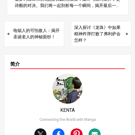
不安。尤其是惠，他是 “柔术海仙 “中的关键人物，粉丝们
诗般的对决。我们将一起剖析每一个瞬间，揭开最后一幕
对他的命运高度关注。然而，对一些读者来说，他幸存下
的神秘面纱。阅读结束后，您将对下一章节更加期待！ 第
来并继续与裕二并肩作战似乎有点 “太方便了”。 鉴于裕二
266 章 总结与发展 第 266 章承接了上一章的内容，重点
和惠美经历了无数次生死考验，他们的顺利康复与《柔术
讲述了板多利雄二和伏见惠的故事。故事揭示了惠想要创
外传》迄今为止的黑暗主题不太相符。有些书迷可能会觉
深入探讨《龙珠》中如果
电锯人的可怕敌人：揭开
造一个没有无妄之灾的世界的愿望，裕二对此深有同感。
得他们的生存几乎太容易了，让他们怀疑是否还有隐藏的
精神炸弹打败了弗利萨会
圣诞老人的神秘面纱！
这些人物在战斗中背负重担的方式引起了读者的强烈共
转折。 秋神的预示和不确定的未来 格格-阿库塔米以在故
怎样？
鸣。 这一章还探讨了裕二对祖父之死的反思，引导他重新
事中埋下无数伏笔而著称，常常以出人意料的方式将故事
评估自己的力量和弱点。虽然裕二拥有强大的体能，但他
串联起来，给读者带来惊喜。裕二、惠和信原复活的背
意识到很难对他人的痛苦感同身受。然而，通过战斗的考
后，可能还有更多的秘密尚未揭晓。 例如，野原觉醒的时
验，裕二逐渐培养出了这种同理心，这标志着他的性格成
简介
间和她随后的行动可能在未来的叙事中具有更深层次的意
长迈出了重要一步。 伏见惠与板多里雄二的对话 在第 266
义。同样，佑司和惠也可能为他们的 “复活 “付出了一些看
章的中间部分，惠和裕二之间展开了一次重要的对话。惠
不见的代价。 特别是，野原的诅咒技巧通常涉及 “约束誓
谈到了按照自己的信念生活所面临的挑战，向裕二承认：
言”，即允许她发动强大攻击的限制条件。如果她的 “复活
“我无法告诉现在的我该如何生活”。这句话象征着惠的内
“与这样的誓言有关，那么她将来可能会面临更加残酷的命
心冲突和他的决心，这一刻也让裕二感到沉重。 这一幕强
运。 幻想还是现实？ 最后，一年级的学生们毫发无损地打
调了惠的幸福如何取决于妹妹津木的幸福，突出了他深厚
败了淑乃，随后他们读到了五条佐藤的信，这是一个平静
的家庭纽带。此外，这段对话还引出了雄二在祖父去世后
的尾声。最大的不安就在这里–这个尾声是真正的 “现
KENTA
所经历的痛苦，强调了这种痛苦以及他由此产生的同理心
实”，还是某种幻想或梦境？ 涉谷事件中信原的伤势 “完全
如何影响了他与惠的互动。 与淑乃的战斗和令人震惊的结
Connecting the World with Manga
痊愈 “这一事实让人产生怀疑。对于一个受了如此重伤的
局 淑奈和裕二的激战将故事推向高潮。淑奈释放出强大的
角色来说，完全康复并立即重新加入战斗似乎打破了该系
技巧，压倒了裕二，但裕二仍坚持不懈地战斗。淑奈被 M
列既定的现实主义。 预示真正的结局？ 这次 “非自然复活