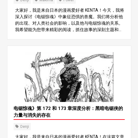
Denji
Makima
Power
大家好，我是来自日本的漫画爱好者 KENTA！今天，我将
深入探讨《电锯惊魂》中象征恐惧的兽魔。我们将分析他
的出现、对人类社会的影响，以及他与电锯惊魂的关系。
我希望能为您带来精彩的阅读，抓住故事的深刻主题和人
物发展。让我们一起进入这个可怕的世界吧！ 1.什么是野
兽恶魔？ 在《电锯惊魂》的故事中，兽魔是一个至关重要
的角色。在他出现之前，他的存在就已经让人恐惧。兽魔
是一个强大的实体，给人类带来了灾难性的伤害。他的出
现导致全球 120 多万人丧生，散播着恐惧。值得注意的
是，他第一次出现是在 13 年前的 11 月 18 日，当时美国
发生了一起重大恐怖袭击事件，他迅速袭击了人们，然后
消失了。 自这次事件后，人们对野兽恶魔的恐惧加剧，导
致世界各地的恶魔势力上升。各国纷纷实施法规来遏制野
兽恶魔，给人们的生活带来了极大的影响。 2.兽魔对人类
社会的影响 兽魔的影响是不可估量的。他的出现传播了对
魔鬼的恐惧，极大地改变了人们的日常生活。涉及魔鬼的
电锯惊魂》第 172 和 173 章深度分析：黑暗电锯侠的
事件和内战不断增加，迫使人们生活在持续的恐惧之中。
力量与消失的存在
兽魔袭击的地区主要集中在北半球的主要国家，其移动速
度惊人。 在叙述中，兽魔在城市中移动时造成的破坏被生
Denji
动地描绘出来。他能在短短 5 分钟内造成 120 万人死亡，
大家好，我是来自日本的漫画爱好者 KENTA！在这篇文章