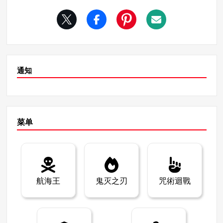
第 172 章和第 173 章中最引人入胜的地方之一，就是黑暗
活的场景中，他那压倒性的破坏力得到了展现，突出了与
电锯人如何吞噬耳魔，使 “耳朵 “这个概念从世界上消失。
电二的对比。在与兽魔的战斗中，丹吉不断成长，并加深
这种能力以前只是一带而过，现在却在故事中得到了生动
了与盟友的感情。 6.兽魔的最后时刻及其影响 在故事的高
的描绘，给叙事带来了巨大的震撼。耳朵的消失让故事中
潮部分，兽魔现身。复活的野兽恶魔带来了更多的破坏，
的人物陷入困惑，而没有耳朵的世界里的生活也被描绘出
导致了故事的结束。在他变成野兽混血儿的场景中，过去
来。 例如，在第 173 章中，我们看到公安魔鬼猎人证实了
的悲剧和人与人之间的关系交织在一起，增加了情感的深
耳朵的消失，并根据这一转变制定了新的策略。耳朵的消
通知
度。 兽魔的存在在整个叙事中象征着恐惧和威胁，他的行
失使交流变得困难，声音变得几乎听不见。为此，公安部
为深刻地改变了丹吉和其他角色的命运。因此，兽魔是
制定了新的战术，准备与黑暗电锯人对抗。 镜像恶魔和新
《电锯惊魂》中不可或缺的角色，在故事的发展过程中起
威胁 第 173 章介绍了一种新的威胁，可能是 “镜像魔鬼”。
着至关重要的作用。 总之，兽魔是《电锯惊魂》中恐惧的
这个魔鬼利用镜子发动攻击，从镜像世界瞄准黑暗电锯
象征，对人类社会和人物关系产生了重大影响。了解了他
人，为章鱼魔鬼制服他创造了机会。在这个过程中，黑暗
菜单
的存在，我们就能深入故事的各个层面。我鼓励大家通过
电锯人被迫反噬耳朵恶魔，使耳朵重新出现。 虽然镜像恶
野兽恶魔的视角重新发现《电锯惊魂》的魅力！
魔的真实身份尚不清楚，但它通过镜子发动攻击的能力很
可能会对故事的发展产生重大影响。这个恶魔来自镜像世
界的概念可能会让一些粉丝想起《奇异冒险》中的站立能
力，从而引发读者的讨论。 电锯侠的力量与故事的未来 电
航海王
鬼灭之刃
咒術迴戰
锯侠的故事一直暗示着他所吞噬的任何东西都会消失，但
最近的章节对这种力量进行了具体描写。黑暗电锯侠拥有
这种能力，故事将如何发展令人拭目以待。 例如，强迫他
回吐核武器和战争恶魔可能会重新给世界带来恐惧，或者