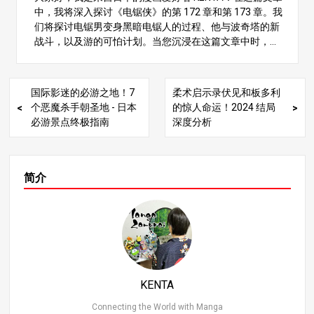
这凸显了难以想象的破坏规模。因此，“野兽魔鬼 “的定位
中，我将深入探讨《电锯侠》的第 172 章和第 173 章。我
不仅仅是一个魔鬼，而是一种类似于现实世界中核武器的
们将探讨电锯男变身黑暗电锯人的过程、他与波奇塔的新
力量。 3.兽魔的肉体及其影响 兽魔的肉体象征着他所带来
战斗，以及游的可怕计划。当您沉浸在这篇文章中时，您
的恐惧。这种强大的恶魔之肉可以增强其他恶魔的力量，
将会发现新的见解，并感受到探索故事隐藏深处的快感！
导致许多人寻找它。公共安全魔鬼猎人正在收集野兽魔鬼
黑暗电锯人的出现及其影响 第 172 章和第 173 章标志着
的肉体碎片，以找到他的真身。这些血肉有返回本体的趋
《电锯人》故事情节的重大转变。其中最引人注目的发展
势，有助于追踪野兽恶魔的位置。 一旦血肉的重量超过 6.
国际影迷的必游之地！7
柔术启示录伏见和板多利
是黑暗电锯人的出现。在第 171 章的最后时刻，丹吉变身
4 千克，它就会开始向本体移动，促使魔鬼猎人疯狂地收
个恶魔杀手朝圣地 - 日本
的惊人命运！2024 结局
黑暗电锯侠拯救世界，瞬间制服了强大的魔鬼，改变了故
集血肉。通过这种方式，兽魔不仅通过他的存在，还通过
必游景点终极指南
深度分析
事的走向。 公共安全魔鬼猎人意识到黑暗电锯人拥有 “抹
与他相关的肉体，继续对故事产生重大影响。 4.战胜兽魔
去存在 “的能力，而悠然正是要利用这种能力，迫使电锯
的策略 打败野兽魔鬼是公安魔鬼猎人的主要目标。然而，
人重新吞噬他消耗的核武器，从而恢复他失去的力量。这
随着故事的发展，人们逐渐发现，兽魔已经被打败了。他
种通过吞噬实体将其从存在中抹去的能力，即使在电锯人
简介
的尸体已被各国秘密分割处理。美国、中国和苏联等国分
之前的能力中也是独一无二的。 黑暗电锯人压倒性的战斗
别持有兽魔身体的一部分，可以与兽魔签订契约。 在此期
力 在第 172 章的开头，公共安全特别第五课的队员们悄悄
间，各国利用 “兽魔 “的力量进行国际操纵。值得注意的
地接近了黑暗电锯侠。然而，黑暗电锯人瞬间出手，将其
是，美国总统试图与野兽恶魔签订契约，这增加了故事的
中一人斩首，展示了其压倒性的战斗力。特别 5 处的魔鬼
紧张感。以美国的整个寿命作为利用兽魔力量的代价，这
和恶魔一个接一个地倒在了黑暗电锯人的脚下，导致特别
一设定象征着为利用兽魔的强大能力而做出的牺牲。 5.野
6 处出动。 特 6 师发动了大规模攻击，炸毁了一座大楼，
兽恶魔与电锯侠的关系 野兽恶魔和电锯侠之间的关系是故
但即使如此，在黑暗电锯人的威力面前也是徒劳无功。此
事的重要元素。电锯侠（电锯惊魂）深刻理解兽魔的存在
KENTA
外，他还展现出惊人的再生能力，通过吞噬耳魔来治愈自
和影响，决心与之对抗。随着故事的发展，电锯男通过借
己的伤口，迅速反击任何攻击。 抹去存在的力量及其后果
Connecting the World with Manga
用其他各种恶魔的力量来对抗野兽恶魔。 特别是在兽魔复