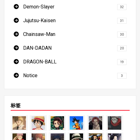
Demon-Slayer
32
Jujutsu-Kaisen
31
Chainsaw-Man
30
DAN-DADAN
20
DRAGON-BALL
19
Notice
3
标签