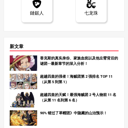
复活的恶魔可能会带来新的威胁。此外，基加决定引出黑
暗电锯人背后的原因暗示了一个更深层次的、可能改变世
鏈鋸人
七龙珠
界的动机，这可能会影响未来的发展。 结论 电锯侠》第 1
72 章和第 173 章标志着该系列的一个关键转折点。黑暗
电锯人压倒性的力量和抹杀存在的能力正在深刻地改变着
故事，让我们对接下来的故事充满期待。随着新魔鬼的出
现，剧情必将变得更加复杂。 在 MangaZamurai，我们与
世界各地的粉丝分享有关日本漫画的分析文章。请务必查
新文章
看我们的其他文章，进一步探索《电锯惊魂》的世界！
香克斯的真实身份、家族血统以及他左臂背后的
谜团--最新章节的深入分析！
超越四皇的强者！海贼团第 2 强排名 TOP 11
（从第 5 到第 1）
超越四皇的天赋！最强海贼团 2 号人物前 11 名
（从第 11 名到第 6 名）
90% 错过了草帽团》中隐藏的山治预示！