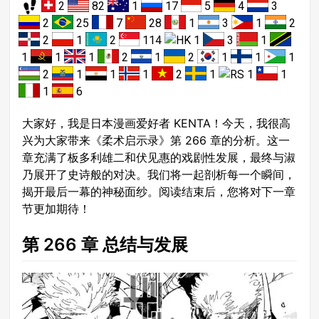
2
82
1
17
5
4
3
2
25
7
28
1
3
1
2
2
1
2
114
1
3
1
1
1
1
2
1
2
1
1
1
2
1
1
1
2
1
1
1
1
6
大家好，我是日本漫画爱好者 KENTA！今天，我很高
兴为大家带来《柔术启示录》第 266 章的分析。这一
章充满了板多利雄二和伏见惠的戏剧性发展，最终与淑
乃展开了史诗般的对决。我们将一起剖析每一个瞬间，
揭开最后一幕的神秘面纱。阅读结束后，您将对下一章
节更加期待！
第 266 章 总结与发展