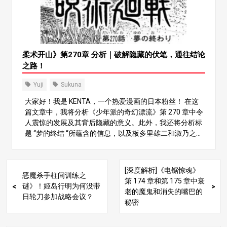
有着 “诅咒之王 “的可怕名声。然而，随着故事的发展，淑
娜的本体被封印了起来，现在只有他的一部分寄居在虞姬
体内。 这一切都源于佑司吞下了苏库纳的一根手指，这标
志着他们之间奇特联系的开始。现在，夕纪体内残留着苏
库纳的一部分，只要夕纪还活着，苏库纳就能复活。但这
柔术开山》第270章 分析｜破解隐藏的伏笔，通往结论
个契约有一个很大的限制，那就是淑娜不能直接接触裕
之路！
二。 这个限制似乎源于一种神秘的契约。虽然佑司拥有淑
娜的部分力量，但他并没有完全服从淑娜的控制。苏库纳
Yuji
Sukuna
存在于雄二体内，但只是作为一种过客，借用了雄二的身
大家好！我是 KENTA，一个热爱漫画的日本粉丝！ 在这
体。裕二的意志和身体与苏库纳的直接控制保持分离。 2.
篇文章中，我将分析《少年派的奇幻漂流》第 270 章中令
2. すくな不能接触裕二背后的 “诅咒限制 淑娜之所以无法
人震惊的发展及其背后隐藏的意义。此外，我还将分析标
接触裕二，与 “诅咒限制 “有关。在整个故事中，淑娜经常
题 “梦的终结 “所蕴含的信息，以及板多里雄二和淑乃之间
对自己无法触摸裕二的身体表示沮丧。这说明裕二虽然拥
的战斗会对故事产生怎样的影响。让我们一起预测接下来
有淑娜的力量，但并没有完全被淑娜的诅咒所奴役。 在
的剧情。准备好接受惊心动魄的分析吧，请坚持到文章结
《柔术启示录》的世界里，某些 “契约 “或 “限制 “是驾驭和
束！ 标题 “梦的终结 “背后的含义 标题 “梦的尽头 “给读者
控制力量的必要条件。淑娜和裕二的关系本质上就是这种
[深度解析]《电锯惊魂》
恶魔杀手柱间训练之
留下了深刻的印象，暗示故事可能即将结束。然而，这背
契约的结果，作为协议的一部分，淑娜被禁止直接接触裕
第 174 章和第 175 章中衰
谜》！姬岛行明为何没带
后可能还有更深的含义。回顾迄今为止的故事流程，有些
二的身体。 例如，在整个系列中，我们都能看到柔术巫师
老的魔鬼和消失的嘴巴的
日轮刀参加战略会议？
人可能会觉得最近的事态发展似乎过于顺理成章。 例如，
与被诅咒的灵魂签订契约，以控制他们所拥有的影响力和
秘密
伏见惠获救和淑乃被打败之后，事情似乎已经尘埃落定，
力量。同样的神秘契约也适用于淑乃和虞姬的结合，这使
但事实真的如此吗？有一种新的说法认为，惠可能是在
得虞姬的身体成为淑乃无法直接接触的地方。 3.裕二的