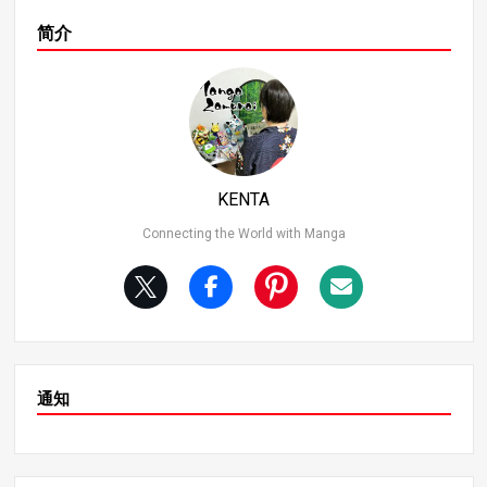
“做梦”。如果我们认为真实的世界其实是在惠的梦境中展
“新力量 “和淑乃的恐惧 接下来，我们来看看裕二的 “新力
开的呢？在这种情况下，“梦 “可能并不是指字面意义上的
简介
量”，它是造成淑子无法接触他的关键因素。虽然裕二继承
梦，而是一种精神幻觉或希望。 便利的发展与小惠的梦 有
了淑乃的部分力量，但他也发展出了自己独特的能力。值
几个理由可以证明小惠可能在做梦。首先，故事变得过于
得注意的是，裕二能够使用一种名为 “被诅咒的血液操纵
“方便”。尽管与淑乃的战斗十分激烈，但不觉得有太多的
“的技术，这对淑乃构成了极大的威胁。 诅咒之血操纵术
角色幸存下来了吗？五条佐虎被淑乃打败后失去了生命，
允许裕二控制血液，利用血液来消耗对手的诅咒能量或触
但其他角色却奇迹般地活了下来。樋熊广美和草壁被苏古
发特殊能力。这项技术暴露了苏库纳的弱点，并将虞姬变
纳的攻击击中，但只受了轻伤，这似乎有些不切实际。 此
成了一个可怕的威胁。 淑奈知道裕二拥有可能结束自己生
外，五条与之交手的苏古纳并非全力以赴，但苏古纳之后
命的力量，因此淑奈避免接近他。如果硕纳接触裕二，裕
KENTA
应该会变得更加强大。其他巫师还活着的事实表明，这可
二就有可能中和他的力量，因此硕纳与他保持距离。 4.淑
能不是现实，而是一场 “梦”。 苏库纳临终遗言的含义 另一
Connecting the World with Manga
娜害怕 “灵魂攻击 “吗？ 淑乃躲避裕二的另一个原因可能与
个重点是淑乃的遗言。苏库纳从惠的身上被剥下，变成可
“灵魂攻击 “的概念有关。裕二展示的能力似乎可以让他直
怜的样子后，在伊塔多利的手中消失了，但留下了一句
接与灵魂互动，这可能会对淑乃构成严重威胁。例如，在
话：“不要小看我，我是个诅咒”。这表明淑娜可能还没有
涩谷事件中，裕二展示了感知和识别灵魂轮廓的能力。 作
完全消失。 作为一个诅咒，他可能会以某种形式存在，这
为被诅咒的灵王，硕纳拥有巨大的诅咒能量，但如果裕二
意味着故事还没有完全结束。苏库纳在未来仍可能扮演重
的攻击能影响到他的本质–灵魂，就会削弱硕纳的力量。
要角色，尤其是在他与伊塔多里的关系中。 惠的梦境反映
虞姬的能力可能会损害他的灵魂，这也许可以解释为什么
现实 关于 “梦的终结 “这个标题，最重要的一点是小惠的梦
通知
苏库纳在接触他时如此谨慎。 5.淑娜的 “手臂 “能力及其与
是否反映了现实。第 268 章之后所描写的事件，即所谓小
佑司的联系 最后，我们必须讨论一下裕二手臂上的能力，
惠醒来的那一刻，实际上可能是在他的梦境中展开的。 另
这也是淑奈避免身体接触的原因。据说裕二的手臂上有一
一个谜团是杉崎信原的出现。虽然她在与淑乃手指的战斗
种类似于过去遇到的 “恶魔之手 “的能力。这只手臂的能力
中暂时苏醒，但她很可能已经死了。她的再次出现可能是