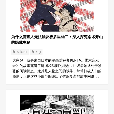
为什么菅直人无法触及板多里雄二：深入探究柔术开山
的隐藏奥秘
Sukuna
Yuji
大家好！我是来自日本的漫画爱好者 KENTA。柔术启示
录》的故事充满了谜团和深刻的概念，让读者始终处于紧
张的阅读状态。尤其是人物之间的战斗，常常打破人们的
预期，正是这些小细节编织出了错综复杂的故事网络，激
发了我们深入挖掘的好奇心。在这篇文章中，我们将重点
讨论一个特别突出的话题：“为什么淑娜碰不到板户雄
二”。 我们将探讨佑司和淑乃之间的关系，并试图揭开淑
乃避免与佑司直接接触的原因。即使是熟读《柔术外传》
的老书迷，也可能忽略了这一关键点。让我们仔细看看。
1.淑乃与裕二之间的 “契约关系” 首先，让我们回顾一下苏
库纳和虞姬之间的关系。淑娜曾经是最强大的诅咒之灵，