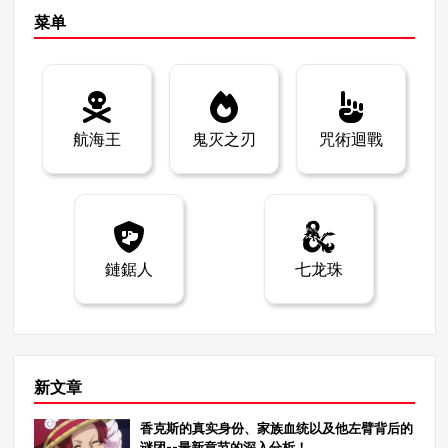
可能会对淑乃造成致命伤害，因此他在与裕二接触时非常
Megumi 梦境的结果。 第 271 章将揭示 “柔术开山 “的真正
菜单
谨慎。 此外，这只手臂的能力还能与虞姬的 “被诅咒的血
含义 第 271 章的一个重点是，“柔术开山 “这个名称本身可
液操纵术 “结合使用，从而增强他的力量。苏库纳对这只
能会得到完整的解释。标题中 “回る”（kaoru）的汉字意
强大的手臂充满戒心，因此他决定避免与虞姬直接接触。
为 “旋转或回旋”，可能会起到重要作用。 这表明诅咒可能
结论：为什么淑娜不能碰板多里雄二 综上所述，以下是硕
会回旋，故事可能会回到起点。诅咒的旋转性质可能象征
纳不能接触裕二的原因： 诅咒契约限制：淑乃使用裕二的
着诅咒永远不会被真正打破，会延续到下一代或引发新的
身体作为容器，但他并不能完全控制裕二。 裕二的新能
航海王
鬼灭之刃
咒術迴戰
战斗。 结束与开始的循环 正如标题 “柔术启示录 “所暗示
力：裕二开发出了新能力，尤其是操纵诅咒之血的能力，
的那样，诅咒会不断循环。随着故事接近尾声，诅咒是会
这对苏库纳构成了威胁。 害怕灵魂攻击：虞姬显示出了与
消失还是会以新的形式继续存在将成为焦点。第 270 章的
灵魂互动的能力，这对苏库纳构成了直接威胁。 裕二的手
标题 “梦境的结束 “可能并不意味着梦境的结束和现实的到
臂力量：裕二拥有的手臂有可能对苏古纳造成致命伤害，
来，而是意味着梦境和现实的融合，故事将开始下一个循
这让他不得不小心谨慎。 淑娜和裕二之间的关系绝不仅仅
环。
是共存，而是充满了深深的诅咒之谜和紧张气氛。他们未
鏈鋸人
七龙珠
来的故事发展一定会惊心动魄！ 我已经探讨了淑奈不能碰
裕二的原因。你对这个理论有什么看法？请在下面的评论
中告诉我！我们下篇文章再见！ 在 MangaZamurai，我们
为全世界的漫画迷们分享关于日本漫画的深度分析和发人
深省的文章。如果您喜欢这篇对《柔术启示录》的分析，
请务必查看我们的其他文章。我们迫不及待地想与您一起
新文章
继续探索漫画世界，请不要错过我们的下一篇文章！
香克斯的真实身份、家族血统以及他左臂背后的
谜团--最新章节的深入分析！