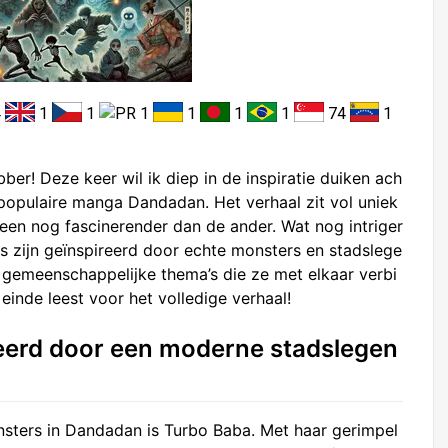
4
1
1
1
1
1
1
74
1
er! Deze keer wil ik diep in de inspiratie duiken ach
 populaire manga Dandadan. Het verhaal zit vol uniek
een nog fascinerender dan de ander. Wat nog intriger
ns zijn geïnspireerd door echte monsters en stadslege
e gemeenschappelijke thema’s die ze met elkaar verbi
 einde leest voor het volledige verhaal!
reerd door een moderne stadslegen
ters in Dandadan is Turbo Baba. Met haar gerimpel