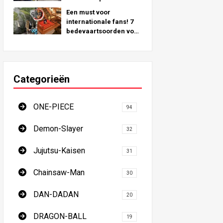
geïnspireerd door
Een must voor
echte locaties over de
internationale fans! 7
hele wereld!
bedevaartsoorden voor
demonendoders - De
ultieme gids voor een
bezoek aan de
onmisbare locaties in
Categorieën
Japan
ONE-PIECE
94
Demon-Slayer
32
Jujutsu-Kaisen
31
Chainsaw-Man
30
DAN-DADAN
20
DRAGON-BALL
19