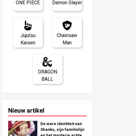
ONE PIECE
Demon Slayer
Jujutsu
Chainsaw
Kaisen
Man
DRAGON
BALL
Nieuw artikel
De ware identiteit van
Shanks, zijn familielijn
en het mysterie achter