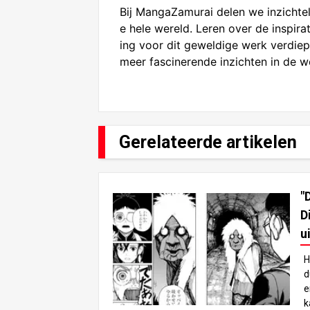
Bij MangaZamurai delen we inzichtel
e hele wereld. Leren over de inspir
ing voor dit geweldige werk verdiep
meer fascinerende inzichten in de 
Gerelateerde artikelen
"
D
u
H
d
e
k