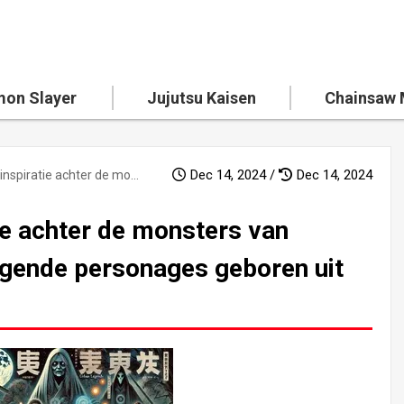
on Slayer
Jujutsu Kaisen
Chainsaw
Dec 14, 2024 /
Dec 14, 2024
Een duik in de inspiratie achter de monsters van Dandadan! Angstaanjagende personages geboren uit angst en spijt
tie achter de monsters van
gende personages geboren uit