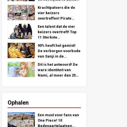
zijn linkerarm - Een
Krachtpatsers die de
diepgaande analyse uit
vier keizers
het laatste hoofdstuk!
overtreffen! Pirate
Crew Nr.2 Sterkste
Een talent dat de vier
ranking TOP 11 (Van 5e
keizers overtreft! Top
naar 1e)
11 Sterkste
Piratenbemanning Nr. 2
90% heeft het gemist!
Personages (Van de
De verborgen voorbode
11e naar de 6e plaats)
van Sanji in de
strohoedencrew!
Dit is het antwoord! De
ware identiteit van
Nami, al meer dan 25
jaar verborgen!
Ophalen
Een must voor fans van
One Piece! 10
Bedevaartplaatsen