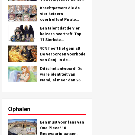
zijn linkerarm - Een
Krachtpatsers die de
diepgaande analyse uit
vier keizers
het laatste hoofdstuk!
overtreffen! Pirate
Crew Nr.2 Sterkste
Een talent dat de vier
ranking TOP 11 (Van 5e
keizers overtreft! Top
naar 1e)
11 Sterkste
Piratenbemanning Nr. 2
90% heeft het gemist!
Personages (Van de
De verborgen voorbode
11e naar de 6e plaats)
van Sanji in de
strohoedencrew!
Dit is het antwoord! De
ware identiteit van
Nami, al meer dan 25
jaar verborgen!
Ophalen
Een must voor fans van
One Piece! 10
Bedevaartplaatsen