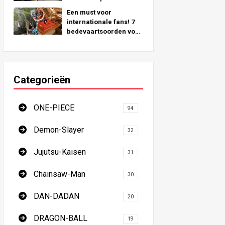
geïnspireerd door
Een must voor
echte locaties over de
internationale fans! 7
hele wereld!
bedevaartsoorden voor
demonendoders - De
ultieme gids voor een
bezoek aan de
onmisbare locaties in
Categorieën
Japan
ONE-PIECE
94
Demon-Slayer
32
Jujutsu-Kaisen
31
Chainsaw-Man
30
DAN-DADAN
20
DRAGON-BALL
19