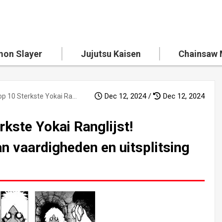
on Slayer
Jujutsu Kaisen
Chainsaw
Dec 12, 2024 /
Dec 12, 2024
"Dandadan" Top 10 Sterkste Yokai Ranglijst! Diepgaande analyse van vaardigheden en uitsplitsing van karaktersterkte
kste Yokai Ranglijst!
n vaardigheden en uitsplitsing