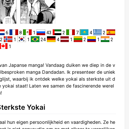
6
8
1
43
2
7
4
2
2
1
1
24
4
1
2
1
2
1
r van Japanse manga! Vandaag duiken we diep in de v
elbesproken manga Dandadan. Ik presenteer de uniek
lijst, waarbij ik ontdek welke yokai als sterkste uit d
e yokai staat! Laten we samen de fascinerende werel
!
Sterkste Yokai
al hun eigen persoonlijkheid en vaardigheden. Ze he