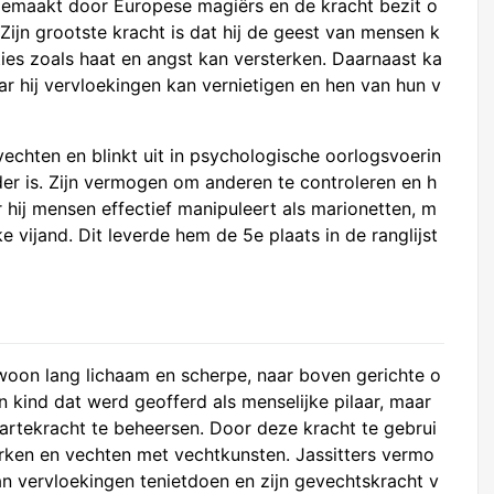
s gemaakt door Europese magiërs en de kracht bezit o
ijn grootste kracht is dat hij de geest van mensen k
ies zoals haat en angst kan versterken. Daarnaast ka
ar hij vervloekingen kan vernietigen en hen van hun v
vechten en blinkt uit in psychologische oorlogsvoerin
der is. Zijn vermogen om anderen te controleren en h
hij mensen effectief manipuleert als marionetten, m
e vijand. Dit leverde hem de 5e plaats in de ranglijst
woon lang lichaam en scherpe, naar boven gerichte o
n kind dat werd geofferd als menselijke pilaar, maar
artekracht te beheersen. Door deze kracht te gebrui
terken en vechten met vechtkunsten. Jassitters vermo
 kan vervloekingen tenietdoen en zijn gevechtskracht v