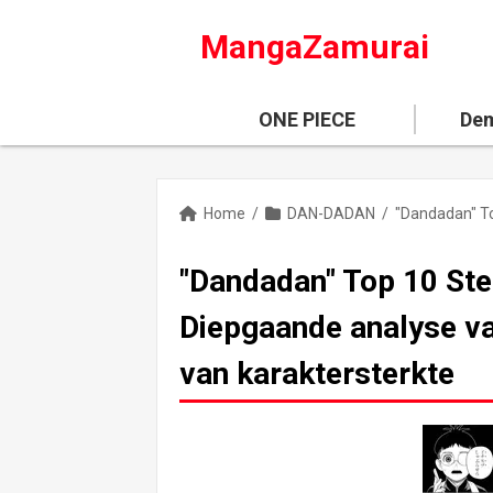
MangaZamurai
ONE PIECE
Dem
Home
/
DAN-DADAN
/
"Dandadan" Top 10 Ster
Diepgaande analyse va
van karaktersterkte