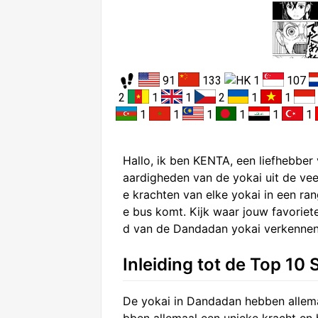
91
133
1
107
2
1
1
2
1
1
1
1
1
1
1
1
Hallo, ik ben KENTA, een liefhebbe
aardigheden van de yokai uit de ve
e krachten van elke yokai in een rang
e bus komt. Kijk waar jouw favoriet
d van de Dandadan yokai verkennen
Inleiding tot de Top 10 
De yokai in Dandadan hebben allema