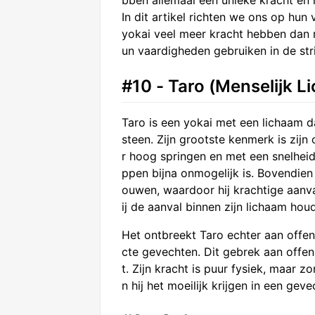
bben allemaal een unieke kracht en h
In dit artikel richten we ons op hu
yokai veel meer kracht hebben dan m
un vaardigheden gebruiken in de stri
#10 - Taro (Menselijk 
Taro is een yokai met een lichaam d
steen. Zijn grootste kenmerk is zijn
r hoog springen en met een snelhei
ppen bijna onmogelijk is. Bovendie
ouwen, waardoor hij krachtige aanval
ij de aanval binnen zijn lichaam hou
Het ontbreekt Taro echter aan offen
cte gevechten. Dit gebrek aan offen
t. Zijn kracht is puur fysiek, maar 
n hij het moeilijk krijgen in een geve