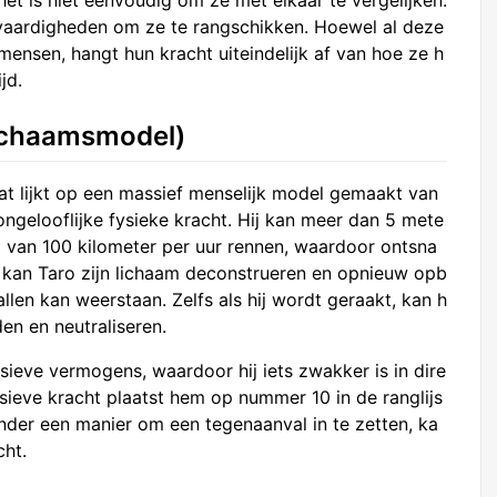
et is niet eenvoudig om ze met elkaar te vergelijken.
n vaardigheden om ze te rangschikken. Hoewel al deze
ensen, hangt hun kracht uiteindelijk af van hoe ze h
jd.
Lichaamsmodel)
at lijkt op een massief menselijk model gemaakt van
 ongelooflijke fysieke kracht. Hij kan meer dan 5 mete
d van 100 kilometer per uur rennen, waardoor ontsna
n kan Taro zijn lichaam deconstrueren en opnieuw opb
len kan weerstaan. Zelfs als hij wordt geraakt, kan h
den en neutraliseren.
sieve vermogens, waardoor hij iets zwakker is in dire
sieve kracht plaatst hem op nummer 10 in de ranglijs
zonder een manier om een tegenaanval in te zetten, ka
cht.