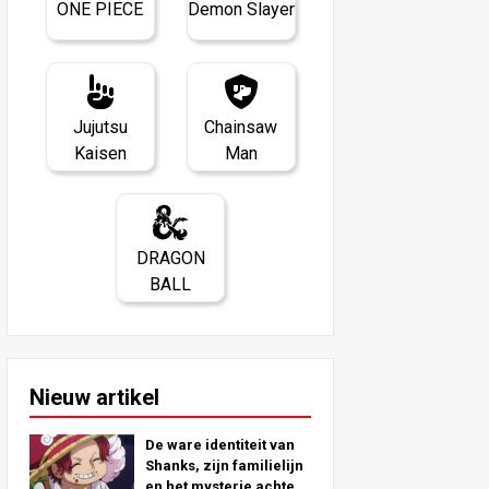
ONE PIECE
Demon Slayer
Jujutsu
Chainsaw
Kaisen
Man
DRAGON
BALL
Nieuw artikel
De ware identiteit van
Shanks, zijn familielijn
en het mysterie achter