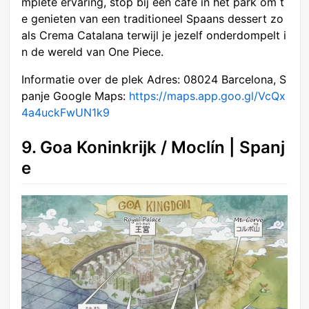
mplete ervaring, stop bij een café in het park om t
e genieten van een traditioneel Spaans dessert zo
als Crema Catalana terwijl je jezelf onderdompelt i
n de wereld van One Piece.
Informatie over de plek Adres: 08024 Barcelona, S
panje Google Maps:
https://maps.app.goo.gl/VcQx
4a4uckFwUN1k9
9. Goa Koninkrijk / Moclín | Spanj
e