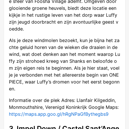
e sfeer van Foosha Village ademt. Omgeven door
glooiende groene heuvels, biedt deze locatie een
kijkje in het rustige leven van het dorp waar Luffy
zijn jeugd doorbracht en zijn avontuurlijke geest v
oedde.
Als je deze windmolen bezoekt, kun je bijna het za
chte geluid horen van de wieken die draaien in de
wind, wat doet denken aan het moment waarop Lu
ffy zijn strohoed kreeg van Shanks en beloofde o
m zijn eigen reis te beginnen. Als je hier staat, voel
je je verbonden met het allereerste begin van ONE
PIECE, waar Luffy’s dromen voor het eerst begonn
en.
Informatie over de plek Adres: Llanfair Kilgeddin,
Monmouthshire, Verenigd Koninkrijk Google Maps:
https://maps.app.goo.gl/hRgNPaGfBythegbs9
3. Impel Down / Castel Sant’Ange