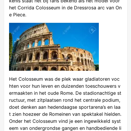
kenis staat het bij fans bekend als het model voor
het Corrida Colosseum in de Dressrosa arc van On
e Piece.
Het Colosseum was de plek waar gladiatoren voc
hten voor hun leven en duizenden toeschouwers v
ermaakten in het oude Rome. De stadionachtige st
ructuur, met zitplaatsen rond het centrale podium,
doet denken aan hedendaagse sportarena’s en laa
t zien hoezeer de Romeinen van spektakel hielden.
Onder het Colosseum vind je een ingewikkeld syst
eem van ondergrondse gangen en handbediende li