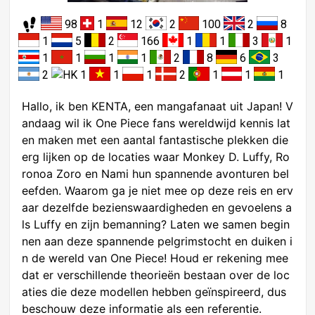
98
1
12
2
100
2
8
1
5
2
166
1
1
3
1
1
1
1
1
2
8
6
3
2
1
1
1
2
1
1
1
Hallo, ik ben KENTA, een mangafanaat uit Japan! V
andaag wil ik One Piece fans wereldwijd kennis lat
en maken met een aantal fantastische plekken die
erg lijken op de locaties waar Monkey D. Luffy, Ro
ronoa Zoro en Nami hun spannende avonturen bel
eefden. Waarom ga je niet mee op deze reis en erv
aar dezelfde bezienswaardigheden en gevoelens a
ls Luffy en zijn bemanning? Laten we samen begin
nen aan deze spannende pelgrimstocht en duiken i
n de wereld van One Piece! Houd er rekening mee
dat er verschillende theorieën bestaan over de loc
aties die deze modellen hebben geïnspireerd, dus
beschouw deze informatie als een referentie.