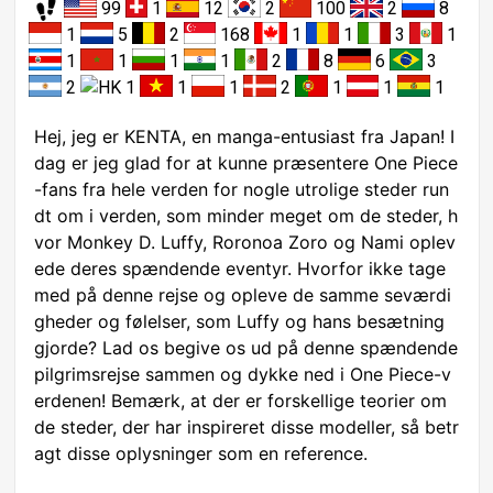
99
1
12
2
100
2
8
1
5
2
168
1
1
3
1
1
1
1
1
2
8
6
3
2
1
1
1
2
1
1
1
Hej, jeg er KENTA, en manga-entusiast fra Japan! I
dag er jeg glad for at kunne præsentere One Piece
-fans fra hele verden for nogle utrolige steder run
dt om i verden, som minder meget om de steder, h
vor Monkey D. Luffy, Roronoa Zoro og Nami oplev
ede deres spændende eventyr. Hvorfor ikke tage
med på denne rejse og opleve de samme seværdi
gheder og følelser, som Luffy og hans besætning
gjorde? Lad os begive os ud på denne spændende
pilgrimsrejse sammen og dykke ned i One Piece-v
erdenen! Bemærk, at der er forskellige teorier om
de steder, der har inspireret disse modeller, så betr
agt disse oplysninger som en reference.