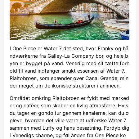
I One Piece er Water 7 det sted, hvor Franky og hå
ndværkerne fra Galley-La Company bor, og hele b
yen er bygget på vand. Venedig med sit tætte forh
old til vand indfanger smukt essensen af Water 7.
Rialtobroen, som spænder over Canal Grande, min
der meget om de ikoniske strukturer i animeen.
Området omkring Rialtobroen er fyldt med marked
er og caféer, som skaber en livlig atmosfære. Hvis
du tager en gondoltur gennem kanalerne, kan du o
pleve, hvordan det ville være at udforske Water 7
sammen med Luffy og hans besætning. Fordyb dig
i Venedigs charme, og føl ånden fra One Piece ko