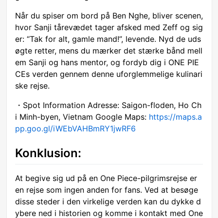
Når du spiser om bord på Ben Nghe, bliver scenen,
hvor Sanji tårevædet tager afsked med Zeff og sig
er: “Tak for alt, gamle mand!”, levende. Nyd de uds
øgte retter, mens du mærker det stærke bånd mell
em Sanji og hans mentor, og fordyb dig i ONE PIE
CEs verden gennem denne uforglemmelige kulinari
ske rejse.
・Spot Information Adresse: Saigon-floden, Ho Ch
i Minh-byen, Vietnam Google Maps:
https://maps.a
pp.goo.gl/iWEbVAHBmRY1jwRF6
Konklusion:
At begive sig ud på en One Piece-pilgrimsrejse er
en rejse som ingen anden for fans. Ved at besøge
disse steder i den virkelige verden kan du dykke d
ybere ned i historien og komme i kontakt med One