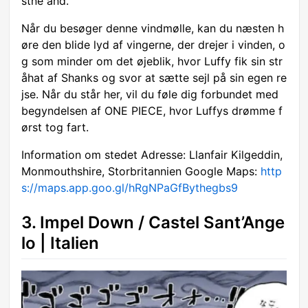
stne ånd.
Når du besøger denne vindmølle, kan du næsten h
øre den blide lyd af vingerne, der drejer i vinden, o
g som minder om det øjeblik, hvor Luffy fik sin str
åhat af Shanks og svor at sætte sejl på sin egen re
jse. Når du står her, vil du føle dig forbundet med
begyndelsen af ONE PIECE, hvor Luffys drømme f
ørst tog fart.
Information om stedet Adresse: Llanfair Kilgeddin,
Monmouthshire, Storbritannien Google Maps:
http
s://maps.app.goo.gl/hRgNPaGfBythegbs9
3. Impel Down / Castel Sant’Ange
lo | Italien