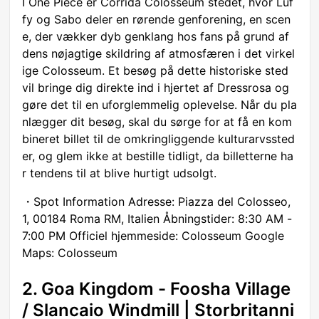
I One Piece er Corrida Colosseum stedet, hvor Luf
fy og Sabo deler en rørende genforening, en scen
e, der vækker dyb genklang hos fans på grund af
dens nøjagtige skildring af atmosfæren i det virkel
ige Colosseum. Et besøg på dette historiske sted
vil bringe dig direkte ind i hjertet af Dressrosa og
gøre det til en uforglemmelig oplevelse. Når du pla
nlægger dit besøg, skal du sørge for at få en kom
bineret billet til de omkringliggende kulturarvssted
er, og glem ikke at bestille tidligt, da billetterne ha
r tendens til at blive hurtigt udsolgt.
・Spot Information Adresse: Piazza del Colosseo,
1, 00184 Roma RM, Italien Åbningstider: 8:30 AM -
7:00 PM Officiel hjemmeside: Colosseum Google
Maps: Colosseum
2. Goa Kingdom - Foosha Village
/ Slancaio Windmill | Storbritanni