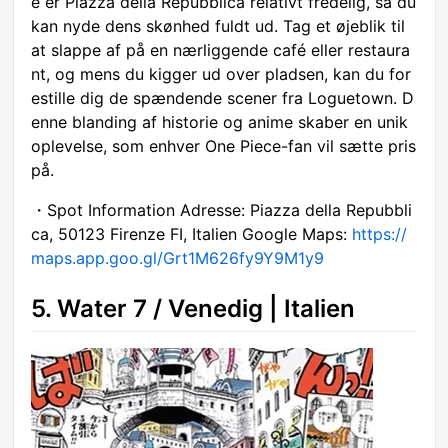
e er Piazza della Repubblica relativt fredelig, så du
kan nyde dens skønhed fuldt ud. Tag et øjeblik til
at slappe af på en nærliggende café eller restaura
nt, og mens du kigger ud over pladsen, kan du for
estille dig de spændende scener fra Loguetown. D
enne blanding af historie og anime skaber en unik
oplevelse, som enhver One Piece-fan vil sætte pris
på.
・Spot Information Adresse: Piazza della Repubbli
ca, 50123 Firenze FI, Italien Google Maps:
https://
maps.app.goo.gl/Grt1M626fy9Y9M1y9
5. Water 7 / Venedig | Italien