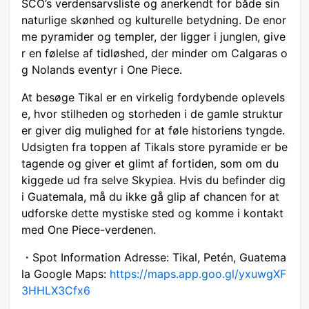
SCO’s verdensarvsliste og anerkendt for både sin
naturlige skønhed og kulturelle betydning. De enor
me pyramider og templer, der ligger i junglen, give
r en følelse af tidløshed, der minder om Calgaras o
g Nolands eventyr i One Piece.
At besøge Tikal er en virkelig fordybende oplevels
e, hvor stilheden og storheden i de gamle struktur
er giver dig mulighed for at føle historiens tyngde.
Udsigten fra toppen af Tikals store pyramide er be
tagende og giver et glimt af fortiden, som om du
kiggede ud fra selve Skypiea. Hvis du befinder dig
i Guatemala, må du ikke gå glip af chancen for at
udforske dette mystiske sted og komme i kontakt
med One Piece-verdenen.
・Spot Information Adresse: Tikal, Petén, Guatema
la Google Maps:
https://maps.app.goo.gl/yxuwgXF
3HHLX3Cfx6