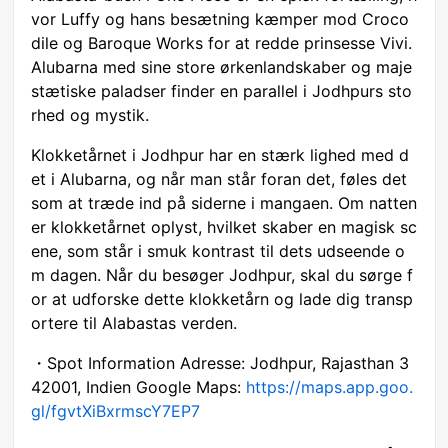
vor Luffy og hans besætning kæmper mod Croco
dile og Baroque Works for at redde prinsesse Vivi.
Alubarna med sine store ørkenlandskaber og maje
stætiske paladser finder en parallel i Jodhpurs sto
rhed og mystik.
Klokketårnet i Jodhpur har en stærk lighed med d
et i Alubarna, og når man står foran det, føles det
som at træde ind på siderne i mangaen. Om natten
er klokketårnet oplyst, hvilket skaber en magisk sc
ene, som står i smuk kontrast til dets udseende o
m dagen. Når du besøger Jodhpur, skal du sørge f
or at udforske dette klokketårn og lade dig transp
ortere til Alabastas verden.
・Spot Information Adresse: Jodhpur, Rajasthan 3
42001, Indien Google Maps:
https://maps.app.goo.
gl/fgvtXiBxrmscY7EP7