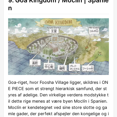
9. Goa Kingdom / Moclín | Spanie
n
Goa-riget, hvor Foosha Village ligger, skildres i ON
E PIECE som et strengt hierarkisk samfund, der st
yres af adelige. Den virkelige verdens modstykke t
il dette rige menes at være byen Moclín i Spanien.
Moclín er kendetegnet ved sine store slotte og ga
mle gader, der perfekt afspejler den kongelige og i