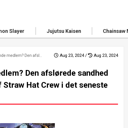
on Slayer
Jujutsu Kaisen
Chainsaw
Aug 23, 2024 /
Aug 23, 2024
Hvem er det tiende medlem? Den afslørede sandhed bag det nye medlem af Straw Hat Crew i det seneste kapitel!
edlem? Den afslørede sandhed
 Straw Hat Crew i det seneste