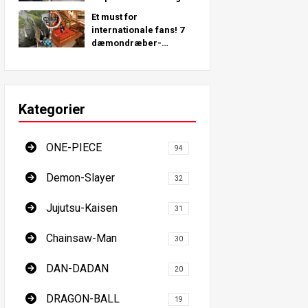
steder rundt om i
Et must for
verden!
internationale fans! 7
dæmondræber-
pilgrimssteder - den
ultimative guide til at
besøge Japans must-
see steder
Kategorier
ONE-PIECE
94
Demon-Slayer
32
Jujutsu-Kaisen
31
Chainsaw-Man
30
DAN-DADAN
20
DRAGON-BALL
19