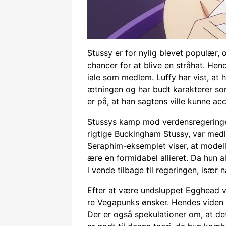
Stussy er for nylig blevet populær,
chancer for at blive en stråhat. He
iale som medlem. Luffy har vist, at
ætningen og har budt karakterer so
er på, at han sagtens ville kunne ac
Stussys kamp mod verdensregeringen
rigtige Buckingham Stussy, var medle
Seraphim-eksemplet viser, at modellen
ære en formidabel allieret. Da hun al
l vende tilbage til regeringen, især
Efter at være undsluppet Egghead vi
re Vegapunks ønsker. Hendes viden o
Der er også spekulationer om, at d