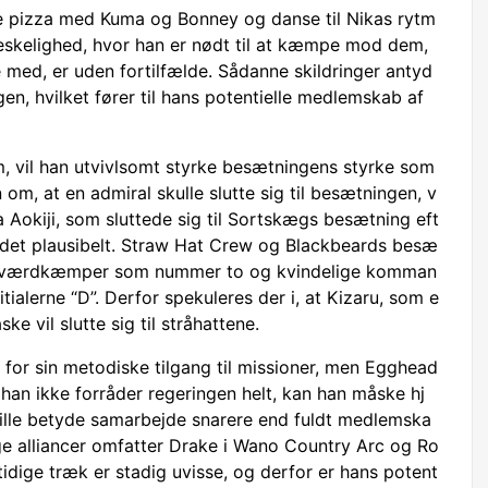
le pizza med Kuma og Bonney og danse til Nikas rytm
neskelighed, hvor han er nødt til at kæmpe mod dem,
 med, er uden fortilfælde. Sådanne skildringer antyd
gen, hvilket fører til hans potentielle medlemskab af
m, vil han utvivlsomt styrke besætningens styrke som
 om, at en admiral skulle slutte sig til besætningen, v
 Aokiji, som sluttede sig til Sortskægs besætning eft
t, det plausibelt. Straw Hat Crew og Blackbeards besæ
en sværdkæmper som nummer to og kvindelige komman
tialerne “D”. Derfor spekuleres der i, at Kizaru, som e
ke vil slutte sig til stråhattene.
 for sin metodiske tilgang til missioner, men Egghead
 han ikke forråder regeringen helt, kan han måske hj
ville betyde samarbejde snarere end fuldt medlemska
ge alliancer omfatter Drake i Wano Country Arc og Ro
idige træk er stadig uvisse, og derfor er hans potent