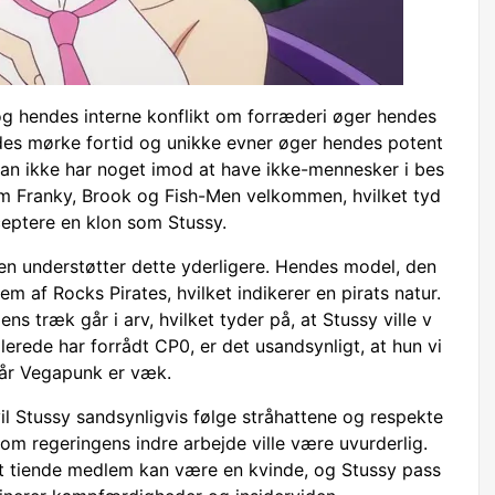
 og hendes interne konflikt om forræderi øger hendes
ndes mørke fortid og unikke evner øger hendes potent
 han ikke har noget imod at have ikke-mennesker i bes
m Franky, Brook og Fish-Men velkommen, hvilket tyd
ceptere en klon som Stussy.
 understøtter dette yderligere. Hendes model, den
m af Rocks Pirates, hvilket indikerer en pirats natur.
s træk går i arv, hvilket tyder på, at Stussy ville v
lerede har forrådt CP0, er det usandsynligt, at hun vi
 når Vegapunk er væk.
l Stussy sandsynligvis følge stråhattene og respekte
m regeringens indre arbejde ville være uvurderlig.
et tiende medlem kan være en kvinde, og Stussy pass