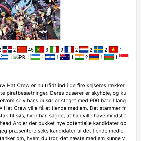
2
2
45
3
9
2
2
2
1
1
1
1
1
1
2
1
1
w Hat Crew er nu trådt ind i de fire kejseres rækker
te piratbesætninger. Deres dusører er skyhøje, og ku
elvom selv hans dusør er steget med 900 bær. I lang
aw Hat Crew ville få et tiende medlem. Det stammer fr
ak til søs, hvor han sagde, at han ville have mindst t
head Arc er der dukket nye potentielle kandidater op
il jeg præsentere seks kandidater til det tiende medle
e tanker om, hvem du tror, det næste medlem kunne v