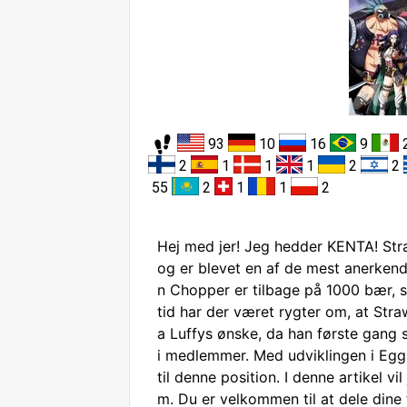
93
10
16
9
2
1
1
1
2
2
55
2
1
1
2
Hej med jer! Jeg hedder KENTA! Stra
og er blevet en af de mest anerkend
n Chopper er tilbage på 1000 bær, s
tid har der været rygter om, at Str
a Luffys ønske, da han første gang st
i medlemmer. Med udviklingen i Egg
til denne position. I denne artikel v
m. Du er velkommen til at dele din