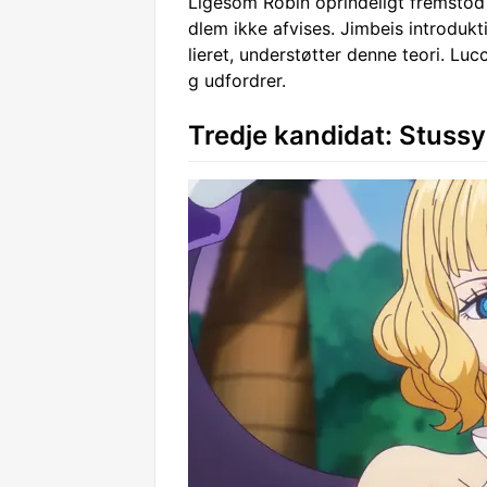
Ligesom Robin oprindeligt fremstod 
dlem ikke afvises. Jimbeis introdukt
lieret, understøtter denne teori. Luc
g udfordrer.
Tredje kandidat: Stussy