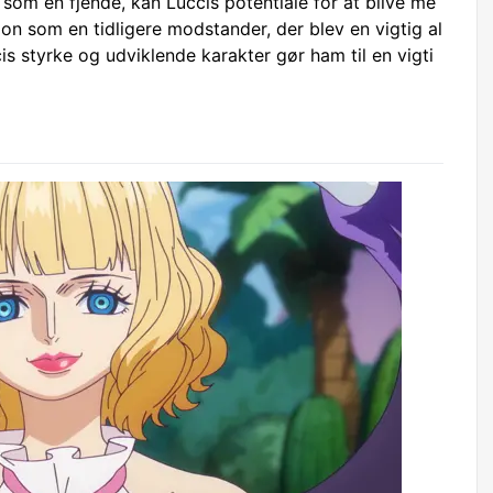
som en fjende, kan Luccis potentiale for at blive me
ion som en tidligere modstander, der blev en vigtig al
cis styrke og udviklende karakter gør ham til en vigti