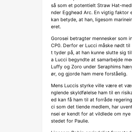
så som et potentielt Straw Hat-med
nder Egghead Arc. En vigtig faktor e
kan betyde, at han, ligesom marineinf
eret.
Gorosei betragter mennesker som in
CP0. Derfor er Lucci måske nødt til a
t tyder på, at han kunne slutte sig t
a Lucci begyndte at samarbejde me
Luffy og Zoro under Seraphims hærg
ør, og gjorde ham mere forståelig.
Mens Luccis styrke ville være et væ
nglende skyldfølelse ham til en risi
ed kan få ham til at forråde regering
ci som det tiende medlem, har uvent
nsei er kendt for at vildlede om nye
stedet for Paulie.