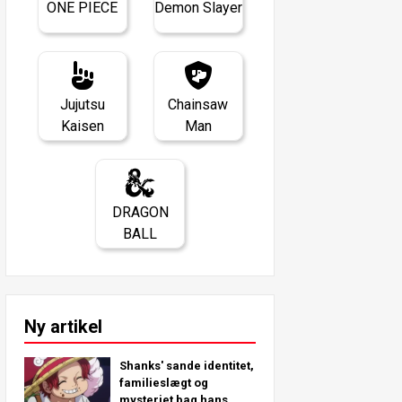
ONE PIECE
Demon Slayer
Jujutsu
Chainsaw
Kaisen
Man
DRAGON
BALL
Ny artikel
Shanks' sande identitet,
familieslægt og
mysteriet bag hans