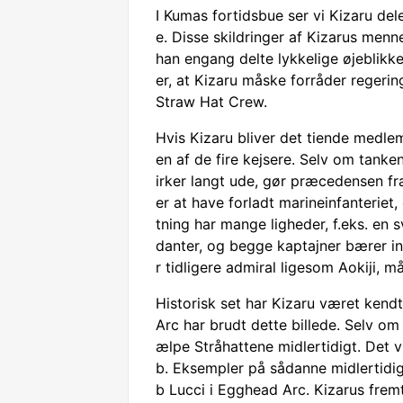
I Kumas fortidsbue ser vi Kizaru de
e. Disse skildringer af Kizarus men
han engang delte lykkelige øjeblikke
er, at Kizaru måske forråder regerin
Straw Hat Crew.
Hvis Kizaru bliver det tiende medle
en af de fire kejsere. Selv om tanken
irker langt ude, gør præcedensen fra
er at have forladt marineinfanterie
tning har mange ligheder, f.eks. 
danter, og begge kaptajner bærer ini
r tidligere admiral ligesom Aokiji, mås
Historisk set har Kizaru været kendt
Arc har brudt dette billede. Selv om
ælpe Stråhattene midlertidigt. Det 
b. Eksempler på sådanne midlertidi
b Lucci i Egghead Arc. Kizarus fremt