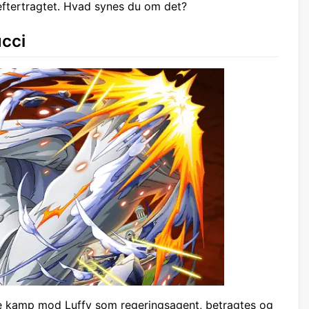
ftertragtet. Hvad synes du om det?
cci
rde kamp mod Luffy som regeringsagent, betragtes og