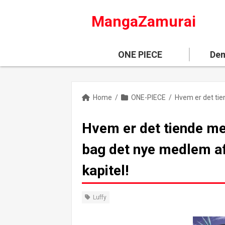
MangaZamurai
ONE PIECE
Dem
Home
/
ONE-PIECE
/
Hvem er det tiende m
bag det nye medlem af
kapitel!
Luffy