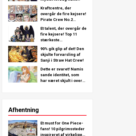
venstre arm - en
Kraftcentre, der
dybdegående analyse
overgår de fire kejsere!
fra det seneste kapitel!
Pirate Crew No.2
Stærkeste placeringer
Et talent, der overgår de
TOP 11 (fra 5. til 1.)
fire kejsere! Top 11
stærkeste
piratbesætning nr. 2-
90% gik glip af det! Den
karakterer (fra 11. til 6.
skjulte forvarsling af
plads)
Sanji i Straw Hat Crew!
Dette er svaret! Namis
sande identitet, som
har været skjult i over
25 år!
Afhentning
Et must for One Piece-
fans! 10 pilgrimssteder
inspireret af virkelige