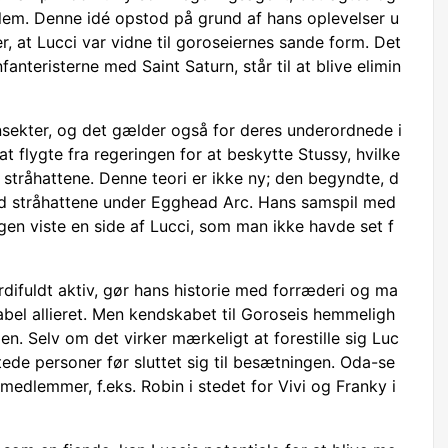
lem. Denne idé opstod på grund af hans oplevelser u
r, at Lucci var vidne til goroseiernes sande form. Det
anteristerne med Saint Saturn, står til at blive elimin
sekter, og det gælder også for deres underordnede i
t flygte fra regeringen for at beskytte Stussy, hvilke
il stråhattene. Denne teori er ikke ny; den begyndte, d
d stråhattene under Egghead Arc. Hans samspil med
en viste en side af Lucci, som man ikke havde set f
rdifuldt aktiv, gør hans historie med forræderi og ma
kabel allieret. Men kendskabet til Goroseis hemmeligh
en. Selv om det virker mærkeligt at forestille sig Luc
ede personer før sluttet sig til besætningen. Oda-se
 medlemmer, f.eks. Robin i stedet for Vivi og Franky i