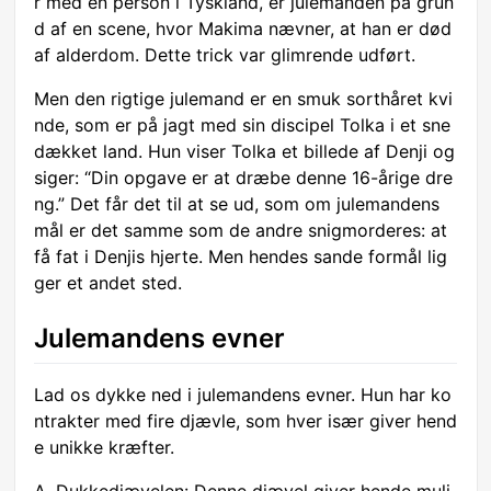
r med en person i Tyskland, er julemanden på grun
d af en scene, hvor Makima nævner, at han er død
af alderdom. Dette trick var glimrende udført.
Men den rigtige julemand er en smuk sorthåret kvi
nde, som er på jagt med sin discipel Tolka i et sne
dækket land. Hun viser Tolka et billede af Denji og
siger: “Din opgave er at dræbe denne 16-årige dre
ng.” Det får det til at se ud, som om julemandens
mål er det samme som de andre snigmorderes: at
få fat i Denjis hjerte. Men hendes sande formål lig
ger et andet sted.
Julemandens evner
Lad os dykke ned i julemandens evner. Hun har ko
ntrakter med fire djævle, som hver især giver hend
e unikke kræfter.