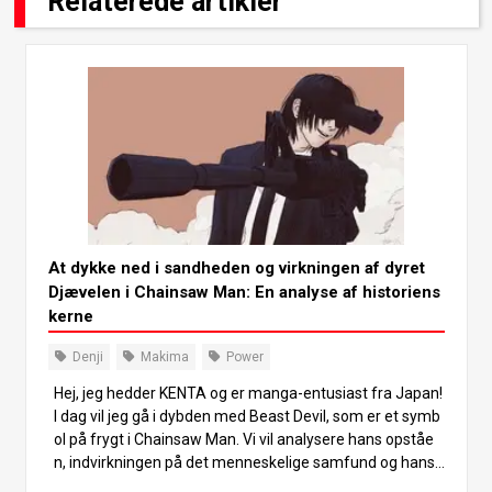
Relaterede artikler
At dykke ned i sandheden og virkningen af dyret
Djævelen i Chainsaw Man: En analyse af historiens
kerne
Denji
Makima
Power
Hej, jeg hedder KENTA og er manga-entusiast fra Japan!
I dag vil jeg gå i dybden med Beast Devil, som er et symb
ol på frygt i Chainsaw Man. Vi vil analysere hans opståe
n, indvirkningen på det menneskelige samfund og hans f
orhold til Denji. Jeg håber at kunne give dig en spændend