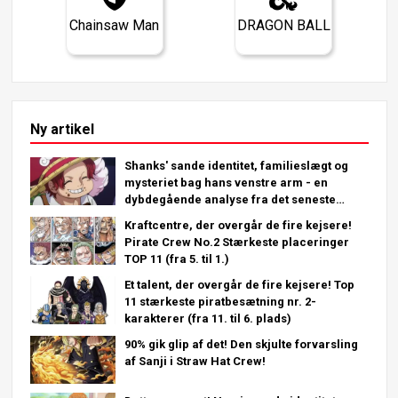
Chainsaw Man
DRAGON BALL
Ny artikel
Shanks' sande identitet, familieslægt og
mysteriet bag hans venstre arm - en
dybdegående analyse fra det seneste
kapitel!
Kraftcentre, der overgår de fire kejsere!
Pirate Crew No.2 Stærkeste placeringer
TOP 11 (fra 5. til 1.)
Et talent, der overgår de fire kejsere! Top
11 stærkeste piratbesætning nr. 2-
karakterer (fra 11. til 6. plads)
90% gik glip af det! Den skjulte forvarsling
af Sanji i Straw Hat Crew!