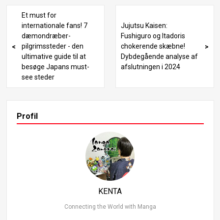
vil du få ny indsigt og føle spændingen ved at opdage de
skjulte dybder i historien! Den mørke kædesavsmands til
Et must for
synekomst og dens indvirkning Kapitel 172 og 173 mark
internationale fans! 7
Jujutsu Kaisen:
erer et markant skift i historien om Chainsaw Man. En af
dæmondræber-
Fushiguro og Itadoris
de mest slående udviklinger er den mørke kædesavsma
pilgrimssteder - den
chokerende skæbne!
nds tilsynekomst. I de sidste øjeblikke af kapitel 171 forv
ultimative guide til at
Dybdegående analyse af
andler Denji sig til Dark Chainsaw Man for at redde verde
besøge Japans must-
afslutningen i 2024
n, hvor han øjeblikkeligt overmander mægtige djævle og
see steder
ændrer historiens gang. Djævlejægerne fra den offentlig
e sikkerhed indser, at den mørke kædesavsmand har ev
nen til at “slette eksistensen”, en evne, som Yoru specifik
t forsøger at udnytte ved at tvinge kædesavsmanden til
Profil
at kaste de atomvåben, han har indtaget, op igen og der
ved genoprette sin tabte kraft. Denne evne, som gør det
muligt for ham at slette enheder fra eksistensen ved at i
ndtage dem, skiller sig ud selv blandt Chainsaw Mans tidl
igere kræfter som noget virkelig ekstraordinært. Den mø
rke kædesavsmands overvældende kampkraft I begynd
elsen af kapitel 172 ser man Special Division 5 of Public
KENTA
Safety snige sig ind på Dark Chainsaw Man.
Connecting the World with Manga