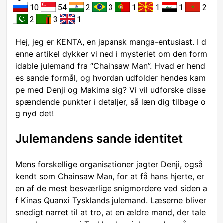
10
54
2
3
1
1
1
2
2
3
1
Hej, jeg er KENTA, en japansk manga-entusiast. I d
enne artikel dykker vi ned i mysteriet om den form
idable julemand fra “Chainsaw Man”. Hvad er hend
es sande formål, og hvordan udfolder hendes kam
pe med Denji og Makima sig? Vi vil udforske disse
spændende punkter i detaljer, så læn dig tilbage o
g nyd det!
Julemandens sande identitet
Mens forskellige organisationer jagter Denji, også
kendt som Chainsaw Man, for at få hans hjerte, er
en af de mest besværlige snigmordere ved siden a
f Kinas Quanxi Tysklands julemand. Læserne bliver
snedigt narret til at tro, at en ældre mand, der tale