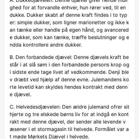
A. Dukkedjævelen: Denne djævel giver hende muli
ghed for at forvandle enhver, hun rører ved, til en
dukke. Dukker skabt af denne kraft findes i to typ
er: simple dukker, som ligner marionetter og ikke k
an tænke eller handle på egen hånd, og avancered
e dukker, som kan tænke, træffe beslutninger og e
ndda kontrollere andre dukker.
B. Den forbandede djævel: Denne djævels kraft be
står i at slå søm i den forbandede persons krop og
i sidste ende tage livet af vedkommende. Denji ble
v dræbt ved hjælp af denne evne. Julemandens ko
rte levetid kan skyldes hendes kontrakt med denn
e djævel.
C. Helvedesdjævelen: Den ældre julemand ofrer sit
hjerte og tre elskede børns liv for at indgå en kont
rakt med denne djævel, der sender alle levende v
æsener i et stormagasin til helvede. Formålet var a
t møde Mørkets Djævel i helvede.