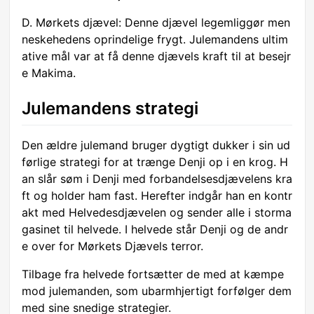
D. Mørkets djævel: Denne djævel legemliggør men
neskehedens oprindelige frygt. Julemandens ultim
ative mål var at få denne djævels kraft til at besejr
e Makima.
Julemandens strategi
Den ældre julemand bruger dygtigt dukker i sin ud
førlige strategi for at trænge Denji op i en krog. H
an slår søm i Denji med forbandelsesdjævelens kra
ft og holder ham fast. Herefter indgår han en kontr
akt med Helvedesdjævelen og sender alle i storma
gasinet til helvede. I helvede står Denji og de andr
e over for Mørkets Djævels terror.
Tilbage fra helvede fortsætter de med at kæmpe
mod julemanden, som ubarmhjertigt forfølger dem
med sine snedige strategier.