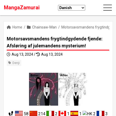
MangaZamurai
Home
/
Chainsaw-Man
/
Motorsavsmandens frygtindgyden
Motorsavsmandens frygtindgydende fjende:
Afsløring af julemandens mysterium!
Aug 13, 2024 /
Aug 13, 2024
Denji
58
214
2
1
1
2
3