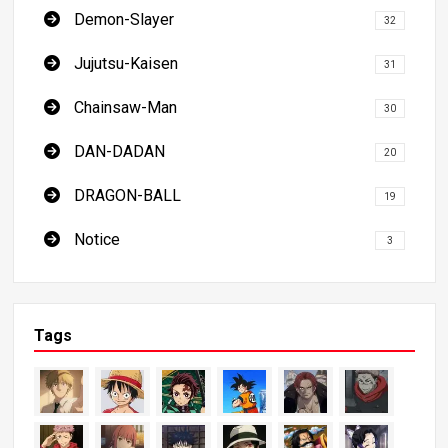
Demon-Slayer
32
Jujutsu-Kaisen
31
Chainsaw-Man
30
DAN-DADAN
20
DRAGON-BALL
19
Notice
3
Tags