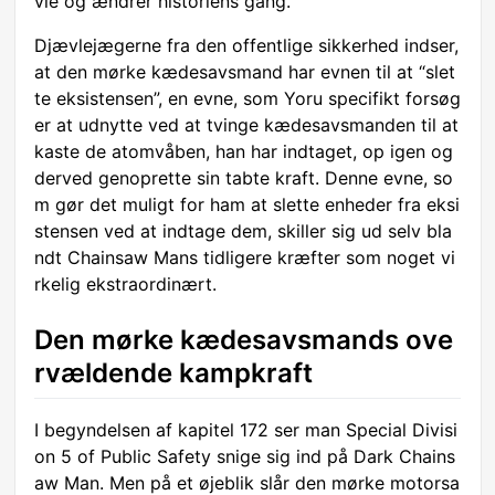
vle og ændrer historiens gang.
Djævlejægerne fra den offentlige sikkerhed indser,
at den mørke kædesavsmand har evnen til at “slet
te eksistensen”, en evne, som Yoru specifikt forsøg
er at udnytte ved at tvinge kædesavsmanden til at
kaste de atomvåben, han har indtaget, op igen og
derved genoprette sin tabte kraft. Denne evne, so
m gør det muligt for ham at slette enheder fra eksi
stensen ved at indtage dem, skiller sig ud selv bla
ndt Chainsaw Mans tidligere kræfter som noget vi
rkelig ekstraordinært.
Den mørke kædesavsmands ove
rvældende kampkraft
I begyndelsen af kapitel 172 ser man Special Divisi
on 5 of Public Safety snige sig ind på Dark Chains
aw Man. Men på et øjeblik slår den mørke motorsa