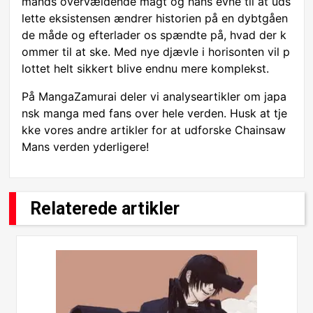
mands overvældende magt og hans evne til at uds
lette eksistensen ændrer historien på en dybtgåen
de måde og efterlader os spændte på, hvad der k
ommer til at ske. Med nye djævle i horisonten vil p
lottet helt sikkert blive endnu mere komplekst.
På MangaZamurai deler vi analyseartikler om japa
nsk manga med fans over hele verden. Husk at tje
kke vores andre artikler for at udforske Chainsaw
Mans verden yderligere!
Relaterede artikler