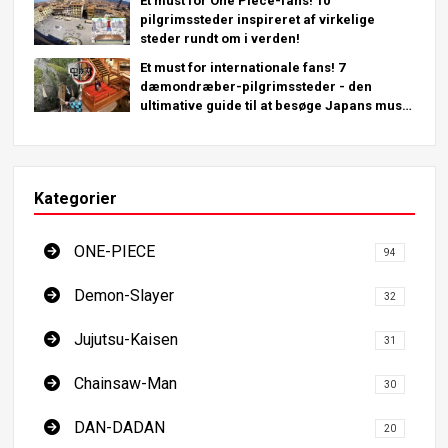
Et must for One Piece-fans! 10
pilgrimssteder inspireret af virkelige
steder rundt om i verden!
Et must for internationale fans! 7
dæmondræber-pilgrimssteder - den
ultimative guide til at besøge Japans must-
see steder
Kategorier
ONE-PIECE
94
Demon-Slayer
32
Jujutsu-Kaisen
31
Chainsaw-Man
30
DAN-DADAN
20