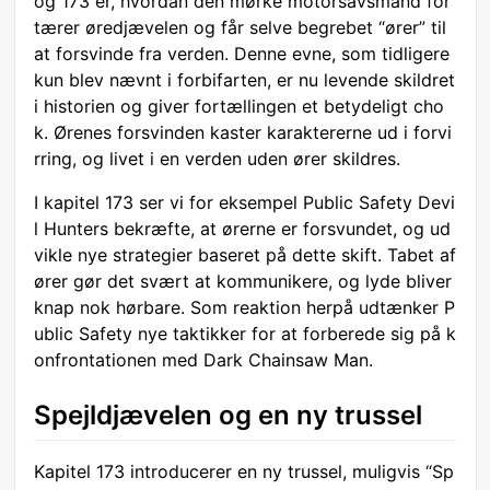
og 173 er, hvordan den mørke motorsavsmand for
tærer øredjævelen og får selve begrebet “ører” til
at forsvinde fra verden. Denne evne, som tidligere
kun blev nævnt i forbifarten, er nu levende skildret
i historien og giver fortællingen et betydeligt cho
k. Ørenes forsvinden kaster karaktererne ud i forvi
rring, og livet i en verden uden ører skildres.
I kapitel 173 ser vi for eksempel Public Safety Devi
l Hunters bekræfte, at ørerne er forsvundet, og ud
vikle nye strategier baseret på dette skift. Tabet af
ører gør det svært at kommunikere, og lyde bliver
knap nok hørbare. Som reaktion herpå udtænker P
ublic Safety nye taktikker for at forberede sig på k
onfrontationen med Dark Chainsaw Man.
Spejldjævelen og en ny trussel
Kapitel 173 introducerer en ny trussel, muligvis “Sp