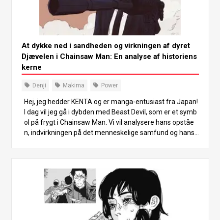
At dykke ned i sandheden og virkningen af dyret
Djævelen i Chainsaw Man: En analyse af historiens
kerne
Denji
Makima
Power
Hej, jeg hedder KENTA og er manga-entusiast fra Japan!
I dag vil jeg gå i dybden med Beast Devil, som er et symb
ol på frygt i Chainsaw Man. Vi vil analysere hans opståe
n, indvirkningen på det menneskelige samfund og hans f
orhold til Denji. Jeg håber at kunne give dig en spændend
e læseoplevelse, som indfanger historiens dybe temaer
og karakterudvikling. Lad os dykke ned i denne skræmm
ende verden sammen! 1. Hvad er bæstet Djævelen? I hist
orien om Chainsaw Man er Beast Devil en afgørende kar
akter. Selv før han dukkede op, var hans eksistens frygte
t. Beast Devil er et magtfuldt væsen, som har forvoldt ka
tastrofal skade på menneskeheden, og hans navn nævn