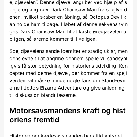
ejldjævelen”. Denne djævel angriber ved hjælp af s
pejle og angriber Dark Chainsaw Man fra spejlverd
enen, hvilket skaber en åbning, så Octopus Devil k
an holde ham tilbage. I løbet af denne sekvens tvin
ges Dark Chainsaw Man til at kaste øredjævelen o
p igen, så ørerne kommer til live igen.
Spejldjævelens sande identitet er stadig uklar, men
dens evne til at angribe gennem spejle vil sandsynl
igvis få stor betydning for historiens udvikling. Kon
ceptet med denne djævel, der kommer fra en spejl
verden, vil måske minde nogle fans om Stand-evn
erne i JoJo’s Bizarre Adventure og give anledning
til diskussion blandt læserne.
Motorsavsmandens kraft og hist
oriens fremtid
Historien om kædesavsmanden har altid antydet,