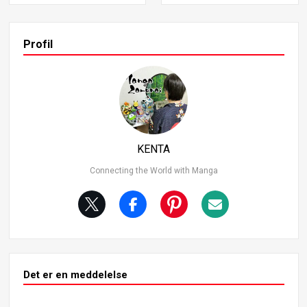
r med fokus på “Den aldrende djævel” og “Verden uden
mund”. Som altid er denne analyse designet til at hjælpe
dig med at forstå de vigtige punkter i historien med forkl
Profil
aringer, der er lette at forstå. Vær opmærksom på, at der
er spoilere forude, så fortsæt med forsigtighed, hvis du i
kke har læst kapitlerne endnu. 2. Den aldrende djævel og
Public Security Bureau’s strategi I kapitel 174 afsløres de
n aldrende djævels sande identitet.
KENTA
Connecting the World with Manga
Det er en meddelelse