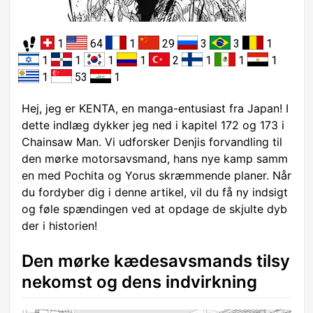
1
64
1
29
3
3
1
1
1
1
1
2
1
1
1
1
53
1
Hej, jeg er KENTA, en manga-entusiast fra Japan! I
dette indlæg dykker jeg ned i kapitel 172 og 173 i
Chainsaw Man. Vi udforsker Denjis forvandling til
den mørke motorsavsmand, hans nye kamp samm
en med Pochita og Yorus skræmmende planer. Når
du fordyber dig i denne artikel, vil du få ny indsigt
og føle spændingen ved at opdage de skjulte dyb
der i historien!
Den mørke kædesavsmands tilsy
nekomst og dens indvirkning