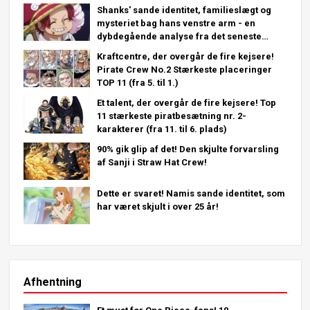
Shanks' sande identitet, familieslægt og
mysteriet bag hans venstre arm - en
dybdegående analyse fra det seneste
kapitel!
Kraftcentre, der overgår de fire kejsere!
Pirate Crew No.2 Stærkeste placeringer
TOP 11 (fra 5. til 1.)
Et talent, der overgår de fire kejsere! Top
11 stærkeste piratbesætning nr. 2-
karakterer (fra 11. til 6. plads)
90% gik glip af det! Den skjulte forvarsling
af Sanji i Straw Hat Crew!
Dette er svaret! Namis sande identitet, som
har været skjult i over 25 år!
Afhentning