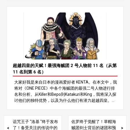
有许多强大的角色，但海贼团中的 No.2 尤为突出的是他们
强大的战斗力。这些角色的实力往往与他们的船长不相上
下，而他们的船长一般都是四皇或海贼七雄这样的最强人
物，对故事的发展起着至关重要的作用。在本文中，我们
将深入探讨最强的 No.2 角色，并对 TOP 11 进行排名。让
我们通过分析每个人的战斗风格和特点，来判断谁才是最
强的！ 让我们开始排名！你一定不会错过 第五名：萨博
萨博是革命军的二号人物，被称为路飞和艾斯的结拜兄
弟。他的强项在于其全面的战斗风格，利用武术、军械戟
和洛奇亚型恶魔果实 “Mera Mera no Mi”（火焰果实）的
力量。 萨博的战斗风格 萨博使用 “武技 “将双手变成武
超越四皇的天赋！最强海贼团 2 号人物前 11 名（从第
器，能够从内到外摧毁对手。他的攻击威力巨大，可以击
11 名到第 6 名）
碎岩石和铁块。通过 “Mera Mera no Mi”，他还能将自己
大家好我是来自日本的漫画爱好者 KENTA。在本文中，我
包裹在火焰中，从而实现高速移动和远程攻击。萨博在火
将对《ONE PIECE》中各个海贼团的最强二号人物进行排
力、防御和速度之间的平衡使他成为一名令人难以置信的
名和分析。从Killer和Bepo到Katakuri和King，我将深入探
强大战士。 萨博的韧性和机动性 此外，萨博的韧性也值得
讨他们的独特优势，以及为什么他们有潜力超越四皇。请
一提。Armament Haki 增强了他的防御力，Mera Mera n
继续阅读，重新发现这些角色的魅力！ 1.简介：海贼团 2
o Mi 的 Logia 属性让他可以躲过攻击，他可以轻松地躲避
号人物的魅力 ONE PIECE》中有各种强大的角色，但海贼
和反击。他在革命军中磨练出的身体素质使他在战场上具
团的 2 号成员具有特殊的地位。这些角色拥有与四皇和海
有非凡的机动性。 因此，萨博是一股不可忽视的力量，他
诅咒王子 "洛基 "终于发布
佐罗终于觉醒了！草帽海
贼七雄等人物不相上下的实力，同时还展现出与众不同的
未来在故事中的贡献令人期待。 第四名佐罗 佐罗是草帽海
了！备受关注的传说中的
贼团剑士背后的谜团和预