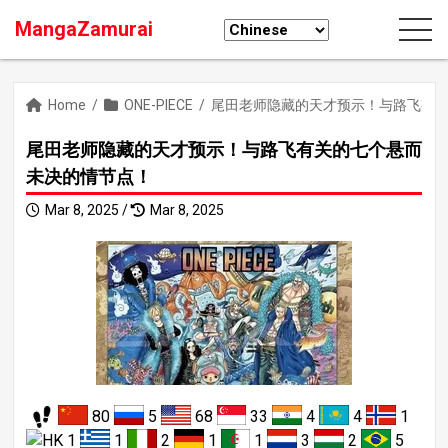
MangaZamurai
Home
/
ONE-PIECE
/
尾田老师隐藏的天才预示！与路飞有
尾田老师隐藏的天才预示！与路飞有关的七个悬而
未决的情节点！
Mar 8, 2025 /
Mar 8, 2025
80
5
68
33
4
4
1
1
1
2
1
1
3
2
5