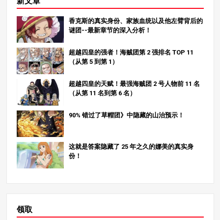
新文章
自于他的琐安型恶魔果实–龙龙之米，型号为 “翼龙”：这
这些角色都拥有非凡的力量，他们未来的战斗将继续吸引
颗果实赋予了他飞行的能力。此外，由于他的月星人血
我们。 在 MangaZamurai，我们定期发布关于日本漫画的
香克斯的真实身份、家族血统以及他左臂背后的
统，他还拥有一种独特的火系能力，当他的火焰处于激活
有深度的文章，请务必查看我们的其他内容，深入了解
谜团--最新章节的深入分析！
状态时，几乎可以抵御任何攻击。 力量评估： 攻击力：国
《海贼王》的迷人世界！
王的空中和地面攻击都非常强大，使他在战斗中无所不
超越四皇的强者！海贼团第 2 强排名 TOP 11
能。 防御力在火焰形态下，国王可以抵消大部分攻击，大
（从第 5 到第 1）
大增强了他的持久力。 在与佐罗的战斗中，King 的战略灵
活性和令人印象深刻的战斗技巧得到了充分体现，而他的
超越四皇的天赋！最强海贼团 2 号人物前 11 名
防御能力仍然是他整体实力的重要组成部分。 7.第 6 名马
（从第 11 名到第 6 名）
可（白胡子海贼团） 马可是白胡子海贼团的二号人物，由
于他能够利用 Tori Tori no Mi（模型）的力量再生，因此
90% 错过了草帽团》中隐藏的山治预示！
被称为 “凤凰”：凤凰。他的再生能力让他变得异常强悍，
使他能够进行长时间的艰苦战斗，而不会轻易被击倒。 力
量评估： 攻击力：马可利用他的火焰进行攻击，而他的再
这就是答案隐藏了 25 年之久的娜美的真实身
生能力使他能够承受长时间的战斗。 防御力：凭借凤凰般
份！
的再生能力，马可拥有非凡的耐久力，即使在艰难的情况
下也能继续战斗。 马可惊人的再生能力使他成为一个可怕
的敌人，而他过去在战斗中取得的成就也展示了他真正的
力量。我们可以期待他在未来的战斗中再创佳绩。 8.结论
ONE PIECE》的世界中充满了迷人的海贼团 2 号人物，每
领取
个人都拥有独特的能力和强大的力量。从杀手和贝波到卡