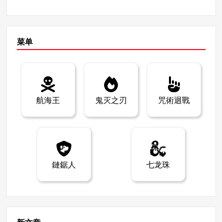
能有更出色的表现！ 4.第 9 名白龙（黑胡子海盗团） Shir
真正强大的二号人物。 第二名雷利 雷利是罗杰海贼团的前
yu 曾经是 Impel Down 的典狱长，后来加入了黑胡子海盗
副队长，是一位传奇人物，虽然年事已高，但其实力仍可
团，进一步磨练了自己的战斗能力。他的攻击力特别高，
与四皇媲美。 雷利的战斗力和技能 雷利是一名全能战士，
尤其是他的快速连击。在获得 “清澄果实”（Suke Suke no
精通剑术、军械弹和观察弹。在 “萨博迪群岛 “战役中，他
菜单
Mi）的力量后，白龙现在可以在发动攻击时隐身，这使他
曾与海军陆战队将领之一的木丸打成平手，证明了自己的
成为一个危险的对手。 实力评估： 攻击力：白龙的物理攻
实力。他精通徒手格斗和剑术，是世界上最全面的格斗家
击威力惊人，能够迅速地一举击败多个敌人。 防御力白龙
之一。 雷利的反应能力和敏捷性 雷利的反应能力和敏捷性
可以通过隐身来躲避攻击，然后在适当的时候进行反击。
超出常人。他能轻松应对木春的光速攻击，这凸显了他的
白龙的全部潜力还未显现，我们可以期待他在未来的战斗
超强实力。虽然年纪大了，但雷利的战斗力几乎无人能
航海王
鬼灭之刃
咒術迴戰
中更加强大！ 5.第 8 名卡塔库栗（海贼大妈） 卡塔库栗
敌。 第一名米鹰 米霍克是目前世界上最伟大的剑士，是十
（Katakuri）是大妈海盗团中的甜蜜三将军之一，也是团
字公会的二号人物，在海盗团中具有压倒性的力量。他的
队中最强大的成员之一。他的战斗力一流，力量、速度和
剑术首屈一指，他的切割能力也达到了巅峰。 米霍克的攻
防御能力都很强。他还拥有强大的预知能力，可以用他的
击力 米霍克挥舞着传说中的黑剑，他的劈砍可以毫不费力
摩奇摩奇果（Mochi-Mochi no Mi）预知未来，这让他在战
地切开山脉。他擅长近距离和远程战斗，能精准有力地使
斗中占尽优势。 实力评估： 攻击力：卡塔库栗拥有糯米糍
用飞斩等技巧。 精准的剑术和防御 米霍克的剑术非常精
鏈鋸人
七龙珠
之米，能用巨大的糯米糍拳头给予敌人致命一击，甚至能
准，几乎可以对付任何对手。他的防御也非常出色，能轻
压制路飞的齿轮四代。 防御力：卡塔库栗可以利用糯米糍
松躲避和反击攻击，在没有多余动作的情况下压倒敌人。
的力量吸收攻击，使他拥有超高的防御力。 卡塔库栗的未
他的战斗技巧无与伦比，使他稳居 No.2 排行榜首位。 总
来视线能力使他在常规战斗中几乎无敌，但他最终还是被
结 在本文中，我们评出了《ONE PIECE》海贼团中最强的
路飞击败，排名第八。 6.第七名国王（魔兽海贼团） 国王
No.2 角色。从萨博、佐罗、贝克曼、雷利到米霍克，每个
是野兽海贼团的二把手，是凯多的得力助手。他的力量来
角色都有自己独特的优势和能力。您觉得如何？很明显，