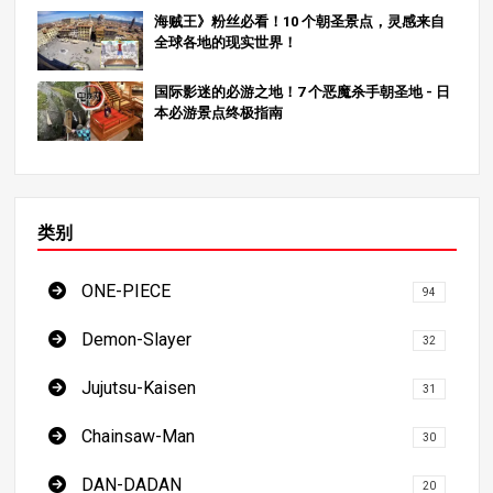
塔库栗和国王，这些角色显然拥有巨大的力量和潜力。现
海贼王》粉丝必看！10 个朝圣景点，灵感来自
在的问题是：他们接下来将面临怎样的战斗，又将如何继
全球各地的现实世界！
续成长？ 在 MangaZamurai，我们致力于与世界分享对日
本漫画的深入分析。请务必查看我们的其他文章，深入了
国际影迷的必游之地！7 个恶魔杀手朝圣地 - 日
解《海贼王》的广阔世界！
本必游景点终极指南
类别
ONE-PIECE
94
Demon-Slayer
32
Jujutsu-Kaisen
31
Chainsaw-Man
30
DAN-DADAN
20