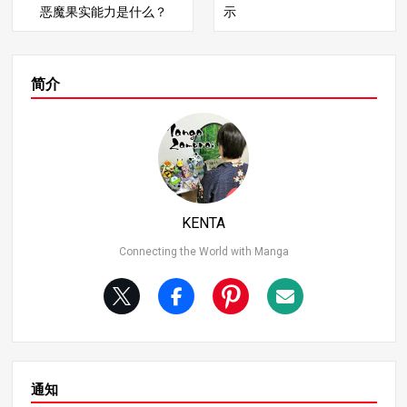
能力和战斗风格。 在本文中，我将为 11 位最强海贼团二
贼团的二当家，以成为世界第一剑客为目标。他的战斗力
恶魔果实能力是什么？
示
号人物排名，并深入探讨他们的战斗能力和成就。谁将夺
无论是剑术还是身体的耐久性都非常出众。 佐罗的攻击力
得第一名的宝座？让我们拭目以待！ 2.第 11 名杀手（海
和防御力 佐罗是一位剑术大师，他的 “Rengoku Oni Giri
盗小子） 杀手是基德海盗团中的一名战士，是尤斯塔斯基
“和 “Asura “等招式具有毁灭性的打击力，可以一次释放多
德的重要伙伴。杀手的双臂配备了类似镰刀的旋转武器，
个打击。他的攻击力势不可挡，是世界上最强的剑客之
简介
他以快速的砍杀和敏捷的动作压倒敌人。在 “和之国 “剧情
一。 此外，佐罗的耐力也非同一般。在 “惊悚树皮 “篇中，
中，他在凯多身上留下了伤痕，展示了其强大的攻击力，
他毫不犹豫地承受了路飞的痛苦；在 “和之国 “篇中，他甚
但他未能给予敌人决定性的一击，因此在本排行榜中排名
至在被四皇直接击中后仍坚持战斗。他拥有近乎非人的坚
第 11 位。 实力评估： 攻击力：杀手以镰刀战法著称，是
韧。 佐罗的战斗风格 佐罗不仅擅长近身格斗，还能适应中
一名利用速度和精准度的狡猾战士。 防御力：杀手的耐力
距离格斗。他的反应能力和多变性使他能躲避攻击，是一
虽然与普通人相当，但却令人印象深刻，在与佐罗的战斗
个能应对各种情况的灵活战士。佐罗的优势不仅在于他的
中，他直到最后都没有放弃。 杀手在困境中的顽强精神和
原始力量，还在于他调整和超越对手的能力。 第 3 名贝克
KENTA
为战友而战的坚强意志使他成为一个令人着迷的角色。他
曼 贝克曼是香克斯的得力助手，由于缺乏直接的战斗场
未来的战斗值得期待！ 3.第 10 名贝波（海盗之心） 水貂
面，他的能力被蒙上了一层神秘的面纱，但从他周围人的
Connecting the World with Manga
部落成员贝波是特拉法尔加-D-水法在心脏海盗团中的忠实
反应中可以看出他的实力。 贝克曼的战斗力 贝克曼是一名
伙伴。虽然他平时温文尔雅、笨手笨脚，但在战斗中，贝
远程战斗大师，他能用步枪发射威力强大的子弹。他精通
波利用水貂部落增强的体能，在徒手搏斗中表现出色。 力
“军械戟”（Armament Haki），甚至可以攻击通常无法免
量评估： 攻击力：贝波擅长武术，会使用脚踢和爪子，还
疫的 Logia 型恶魔果实使用者。此外，他的战略思维使他
有他的巨大力量。 防御力：贝波拥有水貂部落与生俱来的
能够分析战况，出奇制胜，因此他不仅是一名战士，也是
坚韧，并高度致力于保护他的船员。 贝波还能进入一种被
一名战术家。 与香克斯的关系 作为香克斯的得力助手，贝
称为 “苏龙”（水貂部落的一种独特变身）的强化状态，这
克曼在红发海盗团中扮演着至关重要的角色。他的优势在
通知
使他在战斗中具有相当大的优势。期待他在未来的冲突中
于团队合作和在压力下保持冷静的能力，这使他成为一个