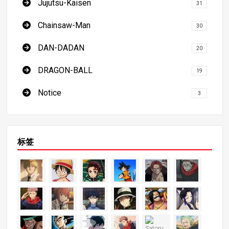
Jujutsu-Kaisen
31
Chainsaw-Man
30
DAN-DADAN
20
DRAGON-BALL
19
Notice
3
标签