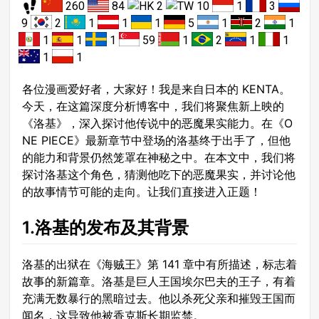
260
84
2
10
1
3
9
2
1
1
1
5
1
2
1
1
1
1
59
1
2
1
1
1
1
各位漫画爱好者，大家好！我是来自日本的 KENTA。
今天，在这篇深度分析博客中，我们将聚焦新上映的
《洛基》，深入探讨他传说中的恶魔果实能力。在《O
NE PIECE》最新章节中登场的洛基终于出手了，但他
的能力和背景仍然笼罩在神秘之中。在本文中，我们将
探讨洛基这个角色，猜测他吃下的恶魔果实，并讨论他
的故事情节可能的走向。让我们直接进入正题！
1.洛基的发布及其背景
洛基的出狱在《海贼王》第 141 章中有所描述，标志着
故事的新篇章。洛基是巨人王国埃尔巴夫的王子，有着
充满无数暴行的黑暗过去。他以杀死父亲和摧毁王国而
闻名，这导致他被香克斯长期监禁。