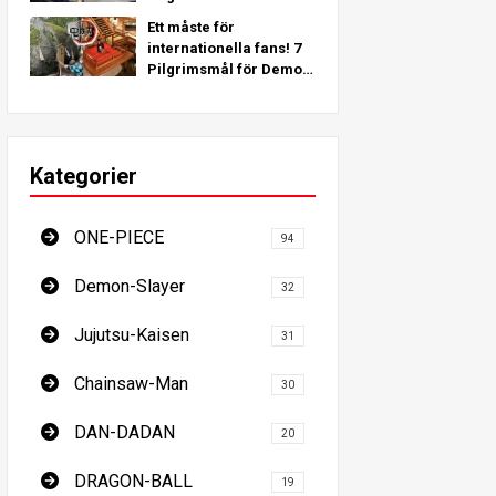
inspirerade av verkliga
Ett måste för
platser runt om i
internationella fans! 7
världen!
Pilgrimsmål för Demon
Slayer - Den ultimata
guiden för att besöka
Japans platser som
måste ses
Kategorier
ONE-PIECE
94
Demon-Slayer
32
Jujutsu-Kaisen
31
Chainsaw-Man
30
DAN-DADAN
20
DRAGON-BALL
19