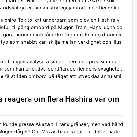
lätthet. När det gäller striden mot Akaza skulle T
tridsstil ge en annan strategi jämfört med Rengoku.
uichiro Tokito, ett underbarn som blev en Hashira vi
ärdefull tillgång ombord på Mugen Train. Hans lugna oc
kan göra honom motståndskraftig mot Enmu’s drömma
typ som snabbt kan skilja mellan verklighet och illusi
an troligen analysera situationen med precision och
t som han effektivt identifierade fiendens svagheter.
le få striden ombord på tåget att utvecklas ännu smi
a reagera om flera Hashira var om
 kunde pressa Akaza till hans gränser, men vad händ
 Mugen-tåget? Om Muzan hade vetat om detta, hade