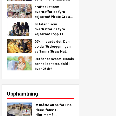
arm - En djupgående
Kraftpaket som
analys från det senaste
överträffar de fyra
kapitlet!
kejsarna! Pirate Crew
No.2 Starkaste
En talang som
placeringar TOP 11
överträffar de fyra
(Från 5:e till 1:a)
kejsarna! Topp 11
Starkaste
90% missade det! Den
Piratbesättning Nr 2
dolda förskuggningen
Karaktärer (Från 11:e
av Sanji i Straw Hat
till 6:e plats)
Crew!
Det här är svaret! Namis
sanna identitet, dold i
över 25 år!
Upphämtning
Ett måste att se för One
Piece-fans! 10
Pilgrimsmål