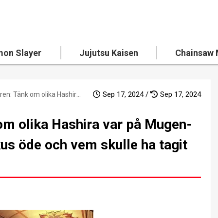
on Slayer
Jujutsu Kaisen
Chainsaw
Sep 17, 2024 /
Sep 17, 2024
Demondödaren: Tänk om olika Hashira var på Mugen-tåget? Kyojuro Rengokus öde och vem skulle ha tagit hans plats?
m olika Hashira var på Mugen-
us öde och vem skulle ha tagit