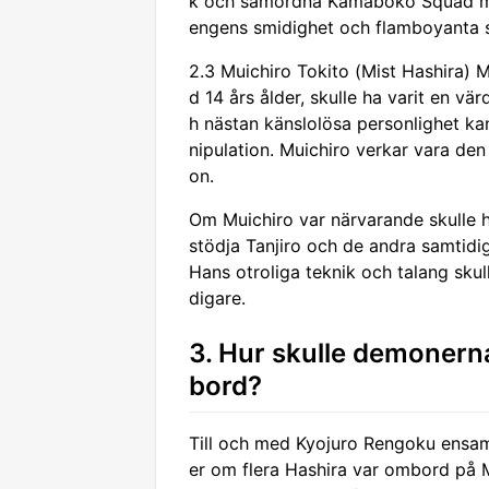
k och samordna Kamaboko Squad med 
engens smidighet och flamboyanta s
2.3 Muichiro Tokito (Mist Hashira) M
d 14 års ålder, skulle ha varit en v
h nästan känslolösa personlighet 
nipulation. Muichiro verkar vara den 
on.
Om Muichiro var närvarande skulle h
stödja Tanjiro och de andra samtidig
Hans otroliga teknik och talang skul
digare.
3. Hur skulle demonern
bord?
Till och med Kyojuro Rengoku ensam
er om flera Hashira var ombord på