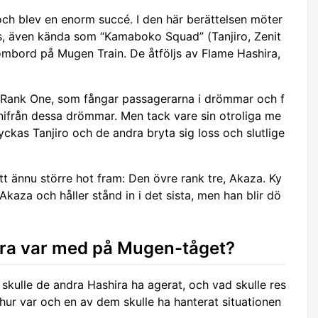
ch blev en enorm succé. I den här berättelsen möter
 även kända som “Kamaboko Squad” (Tanjiro, Zenit
mbord på Mugen Train. De åtföljs av Flame Hashira,
Rank One, som fångar passagerarna i drömmar och f
nifrån dessa drömmar. Men tack vare sin otroliga me
yckas Tanjiro och de andra bryta sig loss och slutlige
t ännu större hot fram: Den övre rank tre, Akaza. Ky
aza och håller stånd in i det sista, men han blir dö
ira var med på Mugen-tåget?
skulle de andra Hashira ha agerat, och vad skulle res
å hur var och en av dem skulle ha hanterat situationen