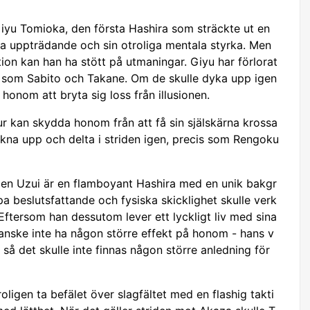
iyu Tomioka, den första Hashira som sträckte ut en
ugna uppträdande och sin otroliga mentala styrka. Men
ion kan han ha stött på utmaningar. Giyu har förlorat
a, som Sabito och Takane. Om de skulle dyka upp igen
honom att bryta sig loss från illusionen.
r kan skydda honom från att få sin själskärna krossa
vakna upp och delta i striden igen, precis som Rengoku
gen Uzui är en flamboyant Hashira med en unik bakgr
a beslutsfattande och fysiska skicklighet skulle verk
ftersom han dessutom lever ett lyckligt liv med sina
kanske inte ha någon större effekt på honom - hans v
e, så det skulle inte finnas någon större anledning för
igen ta befälet över slagfältet med en flashig takti