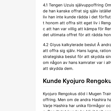
4.1 Tengen Uzuis självuppoffring O
de han kanske offrat sig själv istäl
liv han inte kunde rädda i det förfl
t honom att offra sitt eget liv i Ren
c att han var villig att kämpa för Ren
det ultimata offret för att rädda ho
4.2 Giyus kalkylerade beslut Å andr
att offra sig själv. Hans lugna, rati
strategiska beslut för att skydda sin
om någon av hans kamrater var i allva
att skydda dem.
Kunde Kyojuro Rengoku
Kyojuro Rengokus död i Mugen Train A
offring. Men om de andra Hashira h
Varje Hashira har unika förmågor och