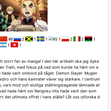
48
2
1
1
1
2
2
1
1
1
t stort fan av manga! I den här artikeln ska jag dyka
gen Train, med fokus på vad som kunde ha hänt om e
u hade varit ombord på tåget. Demon Slayer: Mugen
anjiro och hans kamrater växer sig starkare. I centrum
, vars mod och slutliga ställningstagande lämnade et
 vad hade hänt om Rengoku inte hade varit den som
 det ultimata offret i hans ställe? Låt oss utforska d