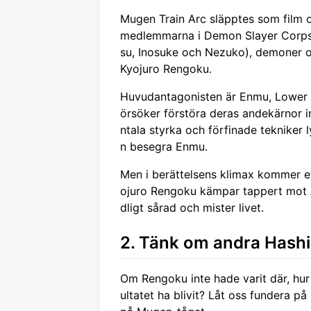
Mugen Train Arc släpptes som film o
medlemmarna i Demon Slayer Corps,
su, Inosuke och Nezuko), demoner o
Kyojuro Rengoku.
Huvudantagonisten är Enmu, Lower 
örsöker förstöra deras andekärnor i
ntala styrka och förfinade tekniker l
n besegra Enmu.
Men i berättelsens klimax kommer et
ojuro Rengoku kämpar tappert mot Ak
dligt sårad och mister livet.
2. Tänk om andra Hash
Om Rengoku inte hade varit där, hur 
ultatet ha blivit? Låt oss fundera p