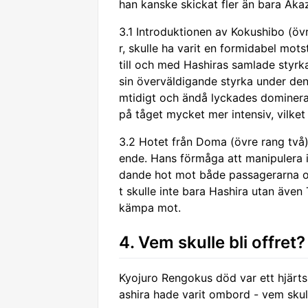
han kanske skickat fler än bara Akaz
3.1 Introduktionen av Kokushibo (öv
r, skulle ha varit en formidabel mot
till och med Hashiras samlade styrk
sin överväldigande styrka under den
mtidigt och ändå lyckades dominera
på tåget mycket mer intensiv, vilket 
3.2 Hotet från Doma (övre rang två)
ende. Hans förmåga att manipulera i
dande hot mot både passagerarna 
t skulle inte bara Hashira utan även
kämpa mot.
4. Vem skulle bli offret?
Kyojuro Rengokus död var ett hjärt
ashira hade varit ombord - vem skul