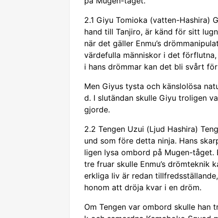
på Mugen-tåget.
2.1 Giyu Tomioka (vatten-Hashira) G
hand till Tanjiro, är känd för sitt l
när det gäller Enmu’s drömmanipulat
värdefulla människor i det förflutn
i hans drömmar kan det bli svårt för 
Men Giyus tysta och känslolösa natu
d. I slutändan skulle Giyu troligen 
gjorde.
2.2 Tengen Uzui (Ljud Hashira) Ten
und som före detta ninja. Hans skarp
ligen lysa ombord på Mugen-tåget. E
tre fruar skulle Enmu’s drömteknik 
erkliga liv är redan tillfredsställand
honom att dröja kvar i en dröm.
Om Tengen var ombord skulle han trol