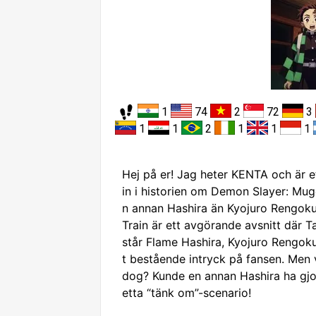
1
74
2
72
3
1
1
2
1
1
1
Hej på er! Jag heter KENTA och är et
in i historien om Demon Slayer: Mu
n annan Hashira än Kyojuro Rengok
Train är ett avgörande avsnitt där T
står Flame Hashira, Kyojuro Rengoku
t bestående intryck på fansen. Men
dog? Kunde en annan Hashira ha gjort
etta “tänk om”-scenario!