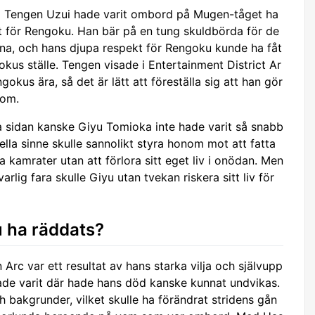
m Tengen Uzui hade varit ombord på Mugen-tåget ha
let för Rengoku. Han bär på en tung skuldbörda för de
utna, och hans djupa respekt för Rengoku kunde ha fåt
gokus ställe. Tengen visade i Entertainment District Ar
gokus ära, så det är lätt att föreställa sig att han gör
nom.
a sidan kanske Giyu Tomioka inte hade varit så snabb
onella sinne skulle sannolikt styra honom mot att fatta
a kamrater utan att förlora sitt eget liv i onödan. Men
rlig fara skulle Giyu utan tvekan riskera sitt liv för
 ha räddats?
rc var ett resultat av hans starka vilja och självupp
ade varit där hade hans död kanske kunnat undvikas.
 bakgrunder, vilket skulle ha förändrat stridens gån