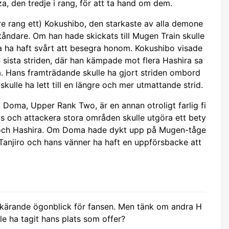
a, den tredje i rang, för att ta hand om dem.
re rang ett) Kokushibo, den starkaste av alla demone
ståndare. Om han hade skickats till Mugen Train skulle
a ha haft svårt att besegra honom. Kokushibo visade
 sista striden, där han kämpade mot flera Hashira sa
. Hans framträdande skulle ha gjort striden ombord
skulle ha lett till en längre och mer utmattande strid.
 Doma, Upper Rank Two, är en annan otroligt farlig fi
s och attackera stora områden skulle utgöra ett bety
och Hashira. Om Doma hade dykt upp på Mugen-tåge
 Tanjiro och hans vänner ha haft en uppförsbacke att
skärande ögonblick för fansen. Men tänk om andra H
le ha tagit hans plats som offer?