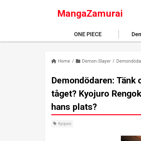
MangaZamurai
ONE PIECE
Dem
Home
/
Demon-Slayer
/
Demondödaren: Tänk o
tåget? Kyojuro Rengok
hans plats?
Kyojuro