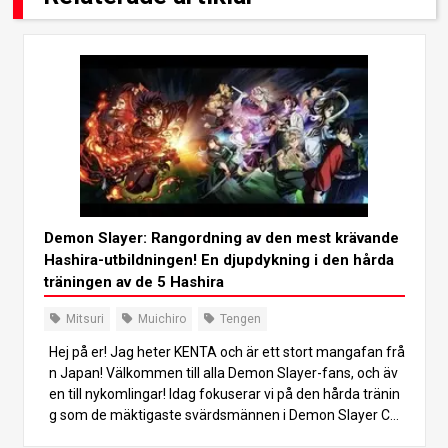
Demon Slayer: Rangordning av den mest krävande
Hashira-utbildningen! En djupdykning i den hårda
träningen av de 5 Hashira
Mitsuri
Muichiro
Tengen
Hej på er! Jag heter KENTA och är ett stort mangafan frå
n Japan! Välkommen till alla Demon Slayer-fans, och äv
en till nykomlingar! Idag fokuserar vi på den hårda tränin
g som de mäktigaste svärdsmännen i Demon Slayer Cor
ps, Hashira, gick igenom. Vilka av Hashira hade den tuffa