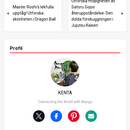
Utforska möjligheten av
ning är en grundläggande teknik som används av huvud
Master Roshi's lekfulla
Satoru Gojos
personen Tanjiro. Den är särskilt populär bland användar
upptåg! Utforska
återuppståndelse: Den
e på grund av dess tillgänglighet för nybörjare och dess
skönheten i Dragon Ball
dolda förskuggningen i
mindre flashiga attacker jämfört med andra andningssti
Jujutsu Kaisen
lar, vilket resulterar i relativt mindre smärta när den drab
bas. Hand Demon’s erfarenhet En demon, Hand Demon,
beskrev att han blev besegrad som “omedelbar”. När Ta
njiro använde “Second Form: Water Wheel” för att halshu
Profil
gga honom, kände han mer av Tanjiros vänlighet än smä
rta. Känslan av att bli skuren av Water Breathing känns d
ärför som att försiktigt fångas i ett lugnande regn. 2. Kä
nsla av flammande andning Flame Breathing är en aggr
essiv teknik som används av Flame Hashira, Rengoku. D
ess kraft är oöverträffad och dess skönhet erkänns till o
ch med av demonerna den drabbar. Rengokus charm De
KENTA
monerna som mötte Rengoku var fängslade av hans sty
rka och uttryckte känslor som “han var så cool”.
Connecting the World with Manga