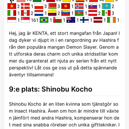
2
1
3
3
1
1
1
2
1
2
1
2
1
1
2
3
1
161
1
1
1
1
1
1
Hej, jag är KENTA, ett stort mangafan från Japan! I
dag dyker vi djupt in i en rangordning av Hashira f
rån den populära mangan Demon Slayer. Genom a
tt utforska deras charm och unika stridsstilar kom
mer du garanterat att njuta av serien från ett nytt
perspektiv! Låt oss ge oss ut på detta spännande
äventyr tillsammans!
9:e plats: Shinobu Kocho
Shinobu Kocho är en liten kvinna som tjänstgör so
m Insect Hashira. Även om hon är mindre till växte
n jämfört med andra Hashira, kompenserar hon de
t med sina snabba rörelser och unika gifttekniker. I