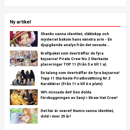
Ny artikel
Shanks sanna identitet, släktskap och
mysteriet bakom hans vänstra arm - En
djupgående analys från det senaste
kapitlet!
Kraftpaket som överträffar de fyra
kejsarna! Pirate Crew No.2 Starkaste
placeringar TOP 11 (Från 5:e till 1:a)
En talang som överträffar de fyra kejsarna!
Topp 11 Starkaste Piratbesättning Nr 2
Karaktärer (Från 11:e till 6:e plats)
90% missade det! Den dolda
förskuggningen av Sanji i Straw Hat Crew!
Det här är svaret! Namis sanna identitet,
dold i över 25 år!