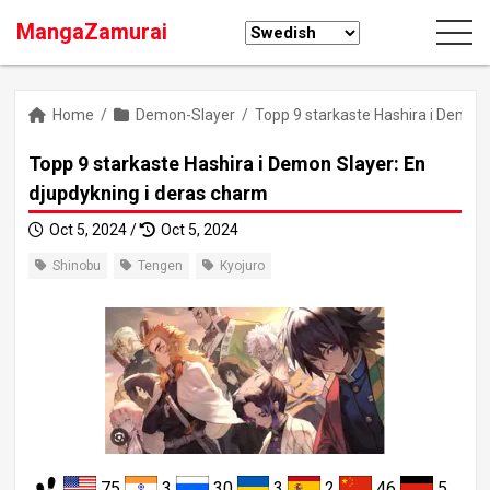
MangaZamurai
Home
/
Demon-Slayer
/
Topp 9 starkaste Hashira i Demon 
Topp 9 starkaste Hashira i Demon Slayer: En
djupdykning i deras charm
Oct 5, 2024 /
Oct 5, 2024
Shinobu
Tengen
Kyojuro
75
3
30
3
2
46
5