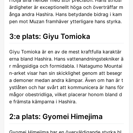
rfölja sina fiender med stor precision. Hans stridsf
ärdigheter är exceptionellt höga och överträffar m
ånga andra Hashira. Hans betydande bidrag i kam
pen mot Muzan framhäver ytterligare hans styrka.
3:e plats: Giyu Tomioka
Giyu Tomioka är en av de mest kraftfulla karaktär
erna bland Hashira. Hans vattenandningstekniker ä
r mångsidiga och formidabla. I Natagumo Mountai
n-arket visar han sin skicklighet genom att besegr
a demoner medan andra kämpar. Även om han är t
ystlåten och har svårt att kommunicera är hans för
mågor obestridliga, vilket placerar honom bland d
e främsta kämparna i Hashira.
2:a plats: Gyomei Himejima
Gyomei Himejima har en överväldigande styrka bl