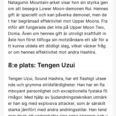
Natagumo Mountain-arket visar hon sin styrka gen
om att besegra Lower Moon-demonen Rui. Hennes
gift är speciellt och kan påverka demoner, men de
t har begränsad effektivitet mot Upper Moons. Fra
mför allt fungerade det inte på Upper Moon Two,
Doma. Även om hennes gift är otroligt kraftfullt m
åste hon först tillfoga sin motståndare ett sår för a
tt kunna utdela ett dödligt slag, vilket väcker fråg
or om hennes effektivitet mot andra Hashira.
8:e plats: Tengen Uzui
Tengen Uzui, Sound Hashira, har ett flashigt utsee
nde och grymma stridsfärdigheter. Han har en fla
mboyant personlighet och exceptionella fysiska fö
rmågor. Med hjälp av ljudandningstekniken utmärk
er han sig med explosiva attacker, som är särskilt
starka jämfört med andra andningsstilar. Han tend
erar dock att underskatta sina egna talanger och v