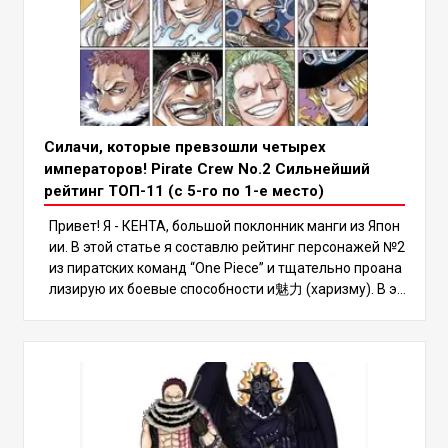
Силачи, которые превзошли четырех
императоров! Pirate Crew No.2 Сильнейший
рейтинг ТОП-11 (с 5-го по 1-е место)
Привет! Я - КЕНТА, большой поклонник манги из Япон
ии. В этой статье я составлю рейтинг персонажей №2
из пиратских команд “One Piece” и тщательно проана
лизирую их боевые способности и魅力 (харизму). В эт
ом рейтинге есть несколько сильных мира сего, кото
рые могут даже превзойти Четырех Императоров, по
этому обязательно дочитайте до конца, чтобы узнат
ь, кто же окажется на вершине! В мире “One Piece” ес
ть много сильных персонажей, но пиратские команд
ы №2 особенно выделяются своими огромными боев
ыми способностями. Эти персонажи часто не уступа