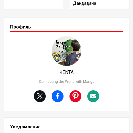
Военачальников, и при этом демонстрируют особые
Дандадана
способности и стили боя. В этой статье я составлю ре
йтинг 11 сильнейших персонажей № 2 пиратских эки
пажей и подробно расскажу об их боевых способност
ях и достижениях. Кто же займет место №1? Давайт
Профиль
е узнаем! 2. 11 место: Killer (Kid Pirates) Киллер - боец
Kid Pirates, который служит важным спутником Юстас
а Кида. Оснащенный вращающимся косоподобным о
ружием на обеих руках, Киллер поражает своих враг
ов стремительными ударами и быстрыми движения
ми. Во время эпизода “Страна Вано” он продемонстр
ировал свою огромную атакующую мощь, оставив ш
KENTA
рамы на Кайдо, но не смог нанести решающий удар,
из-за чего занял 11-е место в этом рейтинге.
Connecting the World with Manga
Уведомление