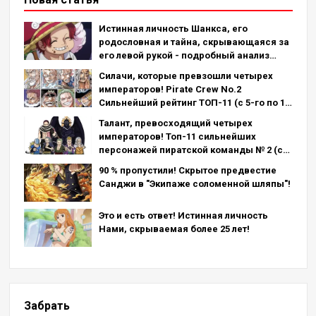
Истинная личность Шанкса, его
родословная и тайна, скрывающаяся за
его левой рукой - подробный анализ
последней главы!
Силачи, которые превзошли четырех
императоров! Pirate Crew No.2
Сильнейший рейтинг ТОП-11 (с 5-го по 1-
е место)
Талант, превосходящий четырех
императоров! Топ-11 сильнейших
персонажей пиратской команды № 2 (с
11-го по 6-е место)
90 % пропустили! Скрытое предвестие
Санджи в "Экипаже соломенной шляпы"!
Это и есть ответ! Истинная личность
Нами, скрываемая более 25 лет!
Забрать