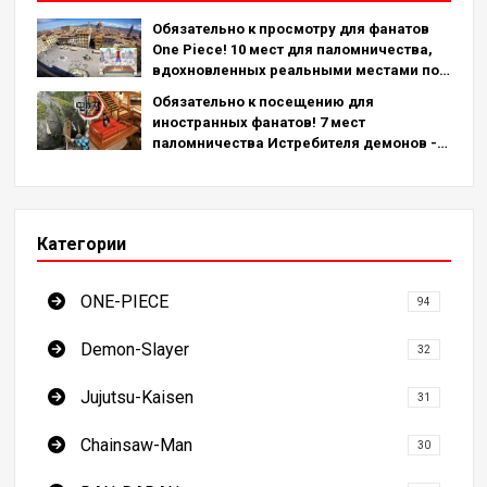
Обязательно к просмотру для фанатов
One Piece! 10 мест для паломничества,
вдохновленных реальными местами по
всему миру!
Обязательно к посещению для
иностранных фанатов! 7 мест
паломничества Истребителя демонов -
окончательное руководство по
посещению обязательных для
посещения мест в Японии
Категории
ONE-PIECE
94
Demon-Slayer
32
Jujutsu-Kaisen
31
Chainsaw-Man
30