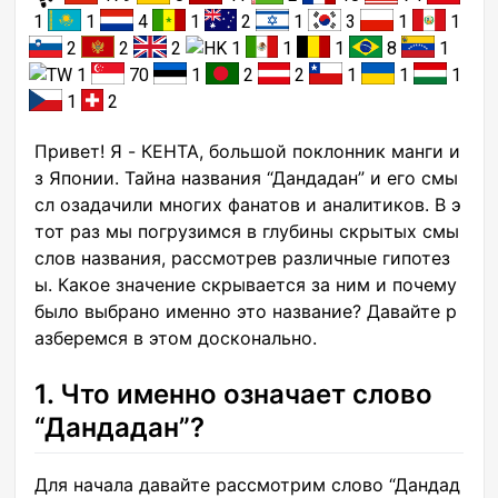
1
1
4
1
2
1
3
1
1
2
2
2
1
1
1
8
1
1
70
1
2
2
1
1
1
1
2
Привет! Я - КЕНТА, большой поклонник манги и
з Японии. Тайна названия “Дандадан” и его смы
сл озадачили многих фанатов и аналитиков. В э
тот раз мы погрузимся в глубины скрытых смы
слов названия, рассмотрев различные гипотез
ы. Какое значение скрывается за ним и почему
было выбрано именно это название? Давайте р
азберемся в этом досконально.
1. Что именно означает слово
“Дандадан”?
Для начала давайте рассмотрим слово “Дандад