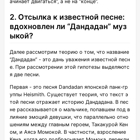
ачинает двигаться”, а не на “конце”.
2. Отсылка к известной песне:
вдохновлен ли “Дандадан” муз
ыкой?
Далее рассмотрим теорию о том, что название
“Дандадан” - это дань уважения известной песн
е. При рассмотрении этой гипотезы выделяютс
я две песни.
Первая - это песня Dandadan японской панк-гр
уппы Heismith. Существует теория, что текст э
той песни отражает историю Дандадана. В пес
не рассказывается о мальчике, попавшем под в
лияние эмоций девушки, что параллельно отно
шениям между главным героем, Такакурой Кен
ом, и Аясэ Момокой. В частности, взросление
Кена, когда его подбрасывает Момока, перекли