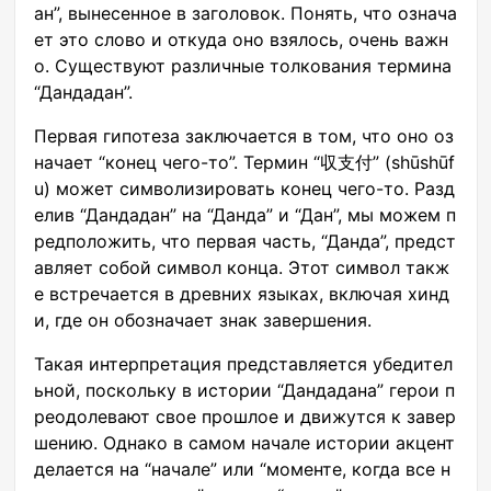
ан”, вынесенное в заголовок. Понять, что означа
ет это слово и откуда оно взялось, очень важн
о. Существуют различные толкования термина
“Дандадан”.
Первая гипотеза заключается в том, что оно оз
начает “конец чего-то”. Термин “収支付” (shūshūf
u) может символизировать конец чего-то. Разд
елив “Дандадан” на “Данда” и “Дан”, мы можем п
редположить, что первая часть, “Данда”, предст
авляет собой символ конца. Этот символ такж
е встречается в древних языках, включая хинд
и, где он обозначает знак завершения.
Такая интерпретация представляется убедител
ьной, поскольку в истории “Дандадана” герои п
реодолевают свое прошлое и движутся к завер
шению. Однако в самом начале истории акцент
делается на “начале” или “моменте, когда все н