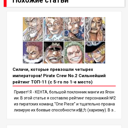
Похожие статьи
Силачи, которые превзошли четырех
императоров! Pirate Crew No.2 Сильнейший
рейтинг ТОП-11 (с 5-го по 1-е место)
Привет! Я - КЕНТА, большой поклонник манги из Япон
ии. В этой статье я составлю рейтинг персонажей №2
из пиратских команд “One Piece” и тщательно проана
лизирую их боевые способности и魅力 (харизму). В эт
ом рейтинге есть несколько сильных мира сего, кото
рые могут даже превзойти Четырех Императоров, по