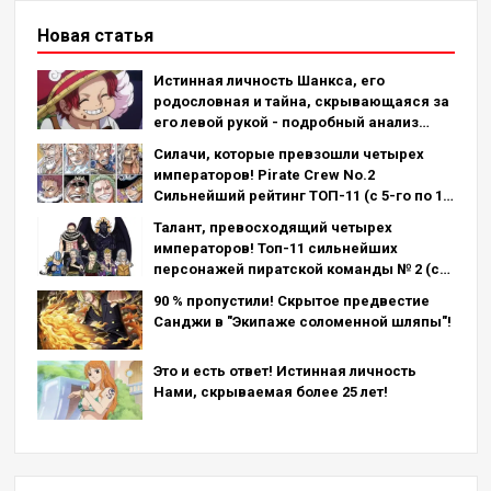
Новая статья
Истинная личность Шанкса, его
родословная и тайна, скрывающаяся за
его левой рукой - подробный анализ
последней главы!
Силачи, которые превзошли четырех
императоров! Pirate Crew No.2
Сильнейший рейтинг ТОП-11 (с 5-го по 1-
е место)
Талант, превосходящий четырех
императоров! Топ-11 сильнейших
персонажей пиратской команды № 2 (с
11-го по 6-е место)
90 % пропустили! Скрытое предвестие
Санджи в "Экипаже соломенной шляпы"!
Это и есть ответ! Истинная личность
Нами, скрываемая более 25 лет!