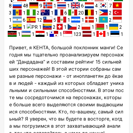
8
48
9
1
1
6
4
7
3
1
2
1
6
20
1
2
1
6
12
5
1
1
1
2
5
1
1
2
1
2
1
1
2
1
1
1
1
123
1
1
1
Привет, я КЕНТА, большой поклонник манги! Се
годня мы тщательно проанализируем персонаж
ей “Дандадана” и составим рейтинг 15 сильней
ших персонажей! В этой истории собраны сам
ые разные персонажи - от инопланетян до ёкае
в и людей - каждый из которых обладает уника
льными и сильными способностями. В этом пос
те мы сосредоточимся на персонажах, которы
е больше всего выделяются своими выдающим
ися способностями. Кто, по-вашему, самый сил
ьный? Я уверен, что вы будете в восторге, когд
а мы погрузимся в этот захватывающий анали