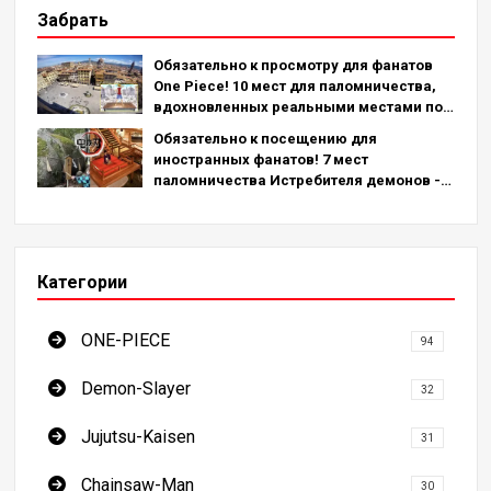
Забрать
Обязательно к просмотру для фанатов
One Piece! 10 мест для паломничества,
вдохновленных реальными местами по
всему миру!
Обязательно к посещению для
иностранных фанатов! 7 мест
паломничества Истребителя демонов -
окончательное руководство по
посещению обязательных для
посещения мест в Японии
Категории
ONE-PIECE
94
Demon-Slayer
32
Jujutsu-Kaisen
31
Chainsaw-Man
30