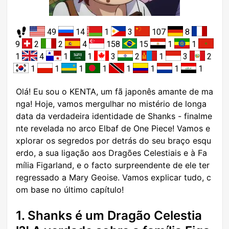
49
14
1
3
107
8
9
2
2
4
158
15
1
1
1
4
1
1
3
2
1
3
2
1
1
1
1
1
1
1
1
Olá! Eu sou o KENTA, um fã japonês amante de ma
nga! Hoje, vamos mergulhar no mistério de longa
data da verdadeira identidade de Shanks - finalme
nte revelada no arco Elbaf de One Piece! Vamos e
xplorar os segredos por detrás do seu braço esqu
erdo, a sua ligação aos Dragões Celestiais e à Fa
mília Figarland, e o facto surpreendente de ele ter
regressado a Mary Geoise. Vamos explicar tudo, c
om base no último capítulo!
1. Shanks é um Dragão Celestia