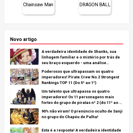
Chainsaw Man
DRAGON BALL
Novo artigo
A verdadeira identidade de Shanks, sua
linhagem familiar e o mistério por trás de
seu braço esquerdo - uma análise
aprofundada do último capítulo!
Poderosos que ultrapassam os quatro
imperadores! Pirate Crew No.2 Strongest
Rankings TOP 11 (Do 5º ao 1º)
Um talento que ultrapassa os quatro
imperadores! Os 11 personagens mais
fortes do grupo de piratas nº 2 (do 11º ao 6º
lugar)
90% não viram! O prenúncio oculto de Sanji
no grupo do Chapéu de Palha!
Esta é a resposta! A verdadeira identidade