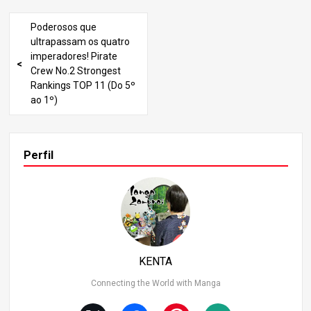
M RED introduziu algumas informações novas e importa
ntes. Isso aprofundou os mistérios que envolvem Shank
Poderosos que
s e provocou discussões acaloradas entre os fãs. Neste
ultrapassam os quatro
post, vou aprofundar os detalhes revelados em FILM RE
imperadores! Pirate
D para descobrir a verdadeira identidade de Shanks. 1. A
Crew No.2 Strongest
s origens surpreendentes de Shanks O FILME RED revela
Rankings TOP 11 (Do 5º
novas informações sobre o passado de Shanks, lançand
ao 1º)
o luz sobre algumas verdades chocantes escondidas po
r trás de suas origens. Um desenvolvimento particularm
ente digno de nota é a sugestão de que Shanks pode ter
estado envolvido no Incidente de God Valley. Foi revelado
Perfil
que Shanks foi criado por Gol D. Roger em God Valley, o q
ue indica que ele é muito mais do que apenas o capitão
dos Piratas de Cabelo Vermelho. O Incidente do Vale de
Deus foi o evento em que os Piratas Roger e os Piratas
Rocks se enfrentaram numa batalha feroz, resultando n
uma derrota devastadora para os Piratas Rocks. Embor
a não se saiba como é que Shanks se envolveu neste inc
KENTA
idente, o facto de ter sido criado por Roger sugere forte
mente uma ligação profunda aos Piratas Roger.
Connecting the World with Manga