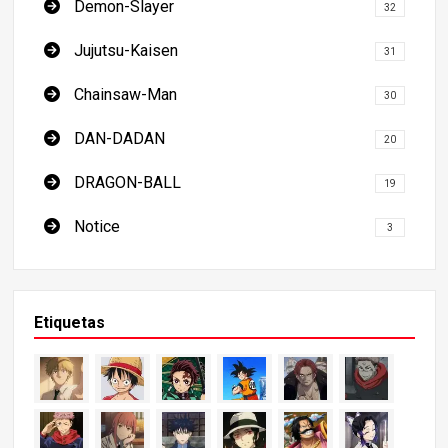
Demon-Slayer
32
Jujutsu-Kaisen
31
Chainsaw-Man
30
DAN-DADAN
20
DRAGON-BALL
19
Notice
3
Etiquetas