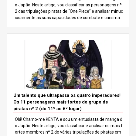
o Japão. Neste artigo, vou classificar as personagens nº
2 das tripulações piratas de “One Piece” e analisar minuc
iosamente as suas capacidades de combate e carisma.
Com vários poderosos que poderiam até mesmo supera
r os Quatro Imperadores, certifique-se de ler até o final p
ara ver quem sai por cima! No mundo de “One Piece”, exi
stem muitas personagens poderosas, mas os No.2 das t
ripulações piratas são especialmente notáveis pelas sua
s imensas capacidades de combate. Estas personagens
são muitas vezes iguais à força do seu capitão, que está
tipicamente entre as figuras mais fortes como os Quatr
o Imperadores ou os Sete Senhores da Guerra do Mar, d
esempenhando um papel vital no avanço da história. Ne
ste artigo, vamos mergulhar a fundo nas personagens n
º 2 mais fortes e classificar as 11 melhores. Vamos anali
Um talento que ultrapassa os quatro imperadores!
sar o estilo de luta e as caraterísticas de cada um para d
Os 11 personagens mais fortes do grupo de
eterminar quem é o mais forte! Vamos começar com as
piratas nº 2 (do 11º ao 6º lugar)
classificações! Não vais querer perder isto! 5º lugar: Sab
Olá! Chamo-me KENTA e sou um entusiasta de manga d
o Sabo, o número 2 do Exército Revolucionário, é conhec
o Japão. Neste artigo, vou classificar e analisar os mais f
ido como o irmão jurado de Luffy e Ace. A sua força resi
ortes membros nº 2 de várias tripulações de piratas em
de no seu estilo de combate versátil, utilizando artes ma