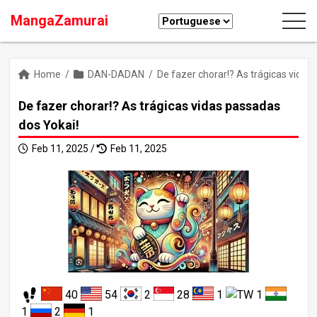
MangaZamurai
Home
/
DAN-DADAN
/
De fazer chorar!? As trágicas vidas
De fazer chorar!? As trágicas vidas passadas
dos Yokai!
Feb 11, 2025 /
Feb 11, 2025
40
54
2
28
1
1
1
2
1