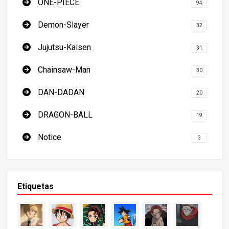
ONE-PIECE
94
Demon-Slayer
32
Jujutsu-Kaisen
31
Chainsaw-Man
30
DAN-DADAN
20
DRAGON-BALL
19
Notice
3
Etiquetas