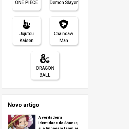
ONE PIECE
Demon Slayer
Jujutsu
Chainsaw
Kaisen
Man
DRAGON
BALL
Novo artigo
A verdadeira
identidade de Shanks,
sua linhagem familiar e