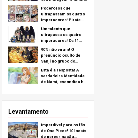
o mistério por trás de
Poderosos que
seu braço esquerdo -
ultrapassam os quatro
uma análise
imperadores! Pirate
aprofundada do último
Crew No.2 Strongest
capítulo!
Um talento que
Rankings TOP 11 (Do 5º
ultrapassa os quatro
ao 1º)
imperadores! Os 11
personagens mais
90% não viram! O
fortes do grupo de
prenúncio oculto de
piratas nº 2 (do 11º ao
Sanji no grupo do
6º lugar)
Chapéu de Palha!
Esta é a resposta! A
verdadeira identidade
de Nami, escondida há
mais de 25 anos!
Levantamento
Imperdível para os fãs
de One Piece! 10 locais
de peregrinação