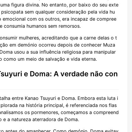
uma figura divina. No entanto, por baixo do seu exte
o psicopata sem qualquer consideração pela vida hu
ão emocional com os outros, era incapaz de compree
 e consumia humanos sem remorsos.
nsumir mulheres, acreditando que a carne delas o t
mação em demónio ocorreu depois de conhecer Muza
Doma usou a sua influência religiosa para manipular
o como um meio de salvação e vida eterna.
Tsuyuri e Doma: A verdade não con
alha entre Kanao Tsuyuri e Doma. Embora esta luta i
lorada na história principal, é referenciada nos flas
analisamos os pormenores, começamos a compreend
o e a natureza aterradora de Doma.
uco antes do amanhecer. Como demónio, Doma evitav