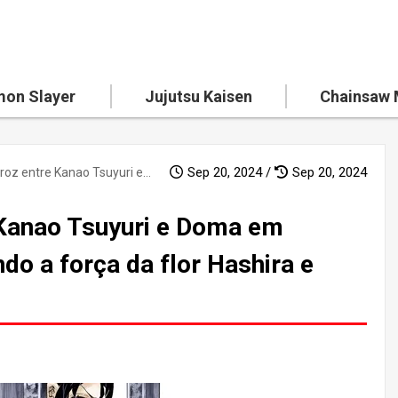
on Slayer
Jujutsu Kaisen
Chainsaw
Sep 20, 2024 /
Sep 20, 2024
A batalha feroz entre Kanao Tsuyuri e Doma em Demon Slayer! Revelando a força da flor Hashira e seus momentos finais
 Kanao Tsuyuri e Doma em
do a força da flor Hashira e