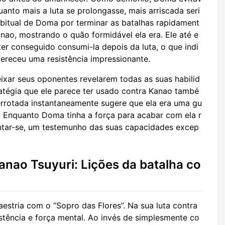
uanto mais a luta se prolongasse, mais arriscada seri
abitual de Doma por terminar as batalhas rapidament
nao, mostrando o quão formidável ela era. Ele até e
r conseguido consumi-la depois da luta, o que indi
ereceu uma resistência impressionante.
ixar seus oponentes revelarem todas as suas habilid
ratégia que ele parece ter usado contra Kanao també
errotada instantaneamente sugere que ela era uma gu
o. Enquanto Doma tinha a força para acabar com ela r
tar-se, um testemunho das suas capacidades excep
anao Tsuyuri: Lições da batalha co
estria com o “Sopro das Flores”. Na sua luta contra
stência e força mental. Ao invés de simplesmente co