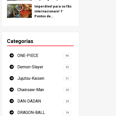
inspirados em locais do
Imperdível para os fãs
mundo real ao redor do
internacionais! 7
globo!
Pontos de
Peregrinação do
Demon Slayer - O Guia
Definitivo para Visitar
os Locais Imperdíveis
Categorias
do Japão
ONE-PIECE
94
Demon-Slayer
32
Jujutsu-Kaisen
31
Chainsaw-Man
30
DAN-DADAN
20
DRAGON-BALL
19