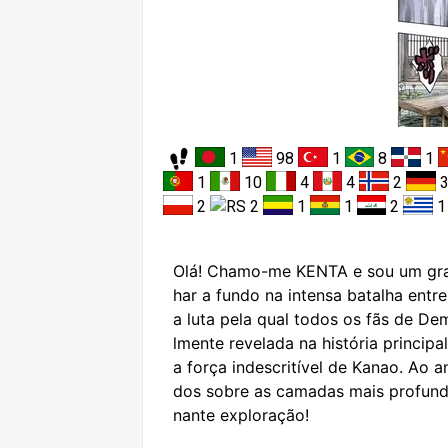
1
98
1
8
1
1
10
4
4
2
2
2
1
1
2
Olá! Chamo-me KENTA e sou um gra
har a fundo na intensa batalha ent
a luta pela qual todos os fãs de De
lmente revelada na história princip
a força indescritível de Kanao. Ao a
dos sobre as camadas mais profunda
nante exploração!