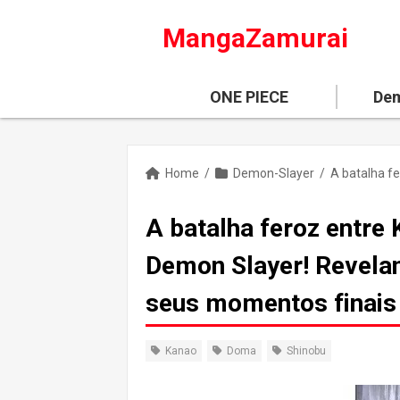
MangaZamurai
ONE PIECE
Dem
Home
/
Demon-Slayer
/
A batalha feroz entre
Demon Slayer! Revelan
seus momentos finais
Kanao
Doma
Shinobu