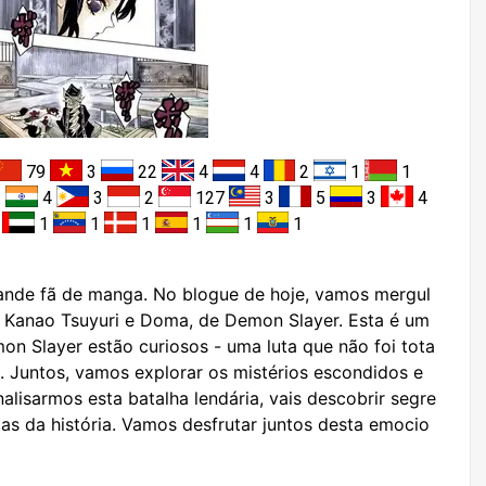
79
3
22
4
4
2
1
1
3
4
3
2
127
3
5
3
4
1
1
1
1
1
1
1
nde fã de manga. No blogue de hoje, vamos mergul
re Kanao Tsuyuri e Doma, de Demon Slayer. Esta é um
mon Slayer estão curiosos - uma luta que não foi tota
al. Juntos, vamos explorar os mistérios escondidos e
nalisarmos esta batalha lendária, vais descobrir segre
s da história. Vamos desfrutar juntos desta emocio