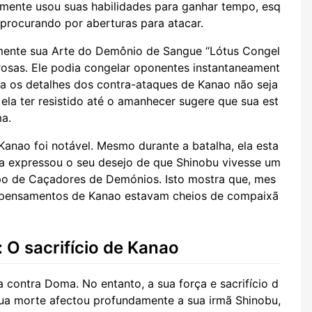
elmente usou suas habilidades para ganhar tempo, esq
procurando por aberturas para atacar.
rmente sua Arte do Demônio de Sangue “Lótus Congel
sas. Ele podia congelar oponentes instantaneament
a os detalhes dos contra-ataques de Kanao não seja
ela ter resistido até o amanhecer sugere que sua est
ma.
 Kanao foi notável. Mesmo durante a batalha, ela esta
Ela expressou o seu desejo de que Shinobu vivesse um
orpo de Caçadores de Demónios. Isto mostra que, mes
 pensamentos de Kanao estavam cheios de compaixã
 O sacrifício de Kanao
a contra Doma. No entanto, a sua força e sacrifício d
ua morte afectou profundamente a sua irmã Shinobu,