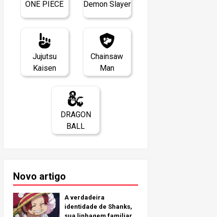
ONE PIECE
Demon Slayer
Jujutsu
Chainsaw
Kaisen
Man
DRAGON
BALL
Novo artigo
A verdadeira
identidade de Shanks,
sua linhagem familiar e