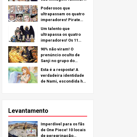
o mistério por trás de
Poderosos que
seu braço esquerdo -
ultrapassam os quatro
uma análise
imperadores! Pirate
aprofundada do último
Crew No.2 Strongest
capítulo!
Um talento que
Rankings TOP 11 (Do 5º
ultrapassa os quatro
ao 1º)
imperadores! Os 11
personagens mais
90% não viram! O
fortes do grupo de
prenúncio oculto de
piratas nº 2 (do 11º ao
Sanji no grupo do
6º lugar)
Chapéu de Palha!
Esta é a resposta! A
verdadeira identidade
de Nami, escondida há
mais de 25 anos!
Levantamento
Imperdível para os fãs
de One Piece! 10 locais
de peregrinação