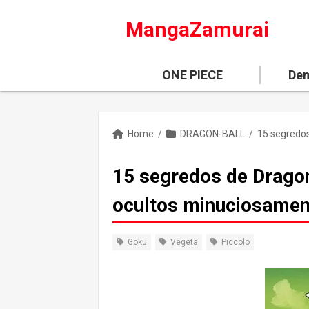
MangaZamurai
ONE PIECE
Dem
Home
/
DRAGON-BALL
/
15 segredos de Dragon 
ocultos minuciosamen
Goku
Vegeta
Piccolo