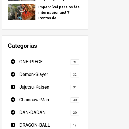
inspirados em locais do
Imperdível para os fãs
mundo real ao redor do
internacionais! 7
globo!
Pontos de
Peregrinação do
Demon Slayer - O Guia
Definitivo para Visitar
os Locais Imperdíveis
Categorias
do Japão
ONE-PIECE
94
Demon-Slayer
32
Jujutsu-Kaisen
31
Chainsaw-Man
30
DAN-DADAN
20
DRAGON-BALL
19