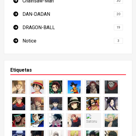
Chainsaw-Man
30
DAN-DADAN
20
DRAGON-BALL
19
Notice
3
Etiquetas