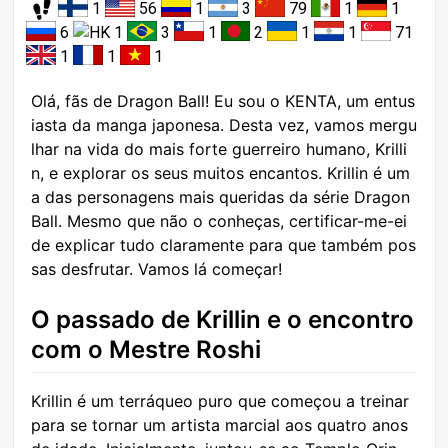
1
56
1
3
79
1
1
6
1
3
1
2
1
1
71
1
1
1
Olá, fãs de Dragon Ball! Eu sou o KENTA, um entus
iasta da manga japonesa. Desta vez, vamos mergu
lhar na vida do mais forte guerreiro humano, Krilli
n, e explorar os seus muitos encantos. Krillin é um
a das personagens mais queridas da série Dragon
Ball. Mesmo que não o conheças, certificar-me-ei
de explicar tudo claramente para que também pos
sas desfrutar. Vamos lá começar!
O passado de Krillin e o encontro
com o Mestre Roshi
Krillin é um terráqueo puro que começou a treinar
para se tornar um artista marcial aos quatro anos