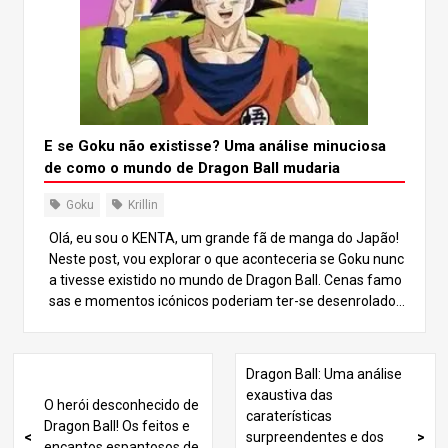
E se Goku não existisse? Uma análise minuciosa
de como o mundo de Dragon Ball mudaria
Goku
Krillin
Olá, eu sou o KENTA, um grande fã de manga do Japão!
Neste post, vou explorar o que aconteceria se Goku nunc
a tivesse existido no mundo de Dragon Ball. Cenas famo
sas e momentos icónicos poderiam ter-se desenrolado
de forma completamente diferente… Vamos mergulhar
neste cenário de “e se” e divertir-nos a imaginar um univ
erso alternativo de Dragon Ball! A aventura de Bulma Na
Dragon Ball: Uma análise
história original, Bulma parte na sua jornada para encont
exaustiva das
O herói desconhecido de
rar as Dragon Balls usando o seu Radar do Dragão. Enco
caraterísticas
Dragon Ball! Os feitos e
ntra uma em casa de Gohan e convence-o a entregar-lh
surpreendentes e dos
encantos espantosos de
a. Mas, sem Goku, como é que Bulma teria conseguido o