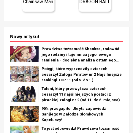
Chainsaw Man
DRAGON BALL
Nowy artykuł
Prawdziwa tożsamość Shanksa, rodowód
jego rodziny i tajemnica jego lewego
ramienia - dogłębna analiza ostatniego
rozdziału!
Potęgi, które wyprzedziły czterech
cesarzy! Załoga Piratów nr 2 Najsilniejsze
rankingi TOP 11 (od 5. do 1.)
Talent, który przewyższa czterech
cesarzy! 11 najsilniejszych postaci z
pirackiej załogi nr 2 (od 11. do 6. miejsca)
90% przegapiło! Ukryta zapowiedź
Sanjiego w Załodze Słomkowych
Kapeluszy!
To jest odpowiedź! Prawdziwa tożsamość