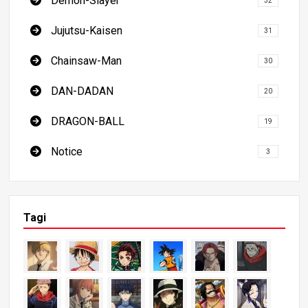
Demon-Slayer
32
Jujutsu-Kaisen
31
Chainsaw-Man
30
DAN-DADAN
20
DRAGON-BALL
19
Notice
3
Tagi