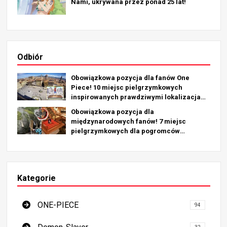
Nami, ukrywana przez ponad 25 lat!
Odbiór
Obowiązkowa pozycja dla fanów One
Piece! 10 miejsc pielgrzymkowych
inspirowanych prawdziwymi lokalizacjami
na całym świecie!
Obowiązkowa pozycja dla
międzynarodowych fanów! 7 miejsc
pielgrzymkowych dla pogromców
demonów - najlepszy przewodnik po
obowiązkowych miejscach w Japonii
Kategorie
ONE-PIECE
94