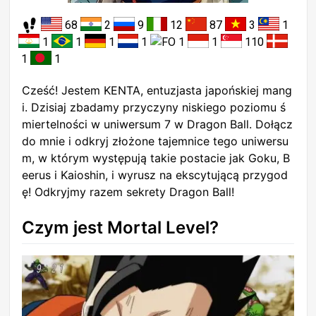
68
2
9
12
87
3
1
1
1
1
1
1
1
110
1
1
Cześć! Jestem KENTA, entuzjasta japońskiej mang
i. Dzisiaj zbadamy przyczyny niskiego poziomu ś
miertelności w uniwersum 7 w Dragon Ball. Dołącz
do mnie i odkryj złożone tajemnice tego uniwersu
m, w którym występują takie postacie jak Goku, B
eerus i Kaioshin, i wyrusz na ekscytującą przygod
ę! Odkryjmy razem sekrety Dragon Ball!
Czym jest Mortal Level?