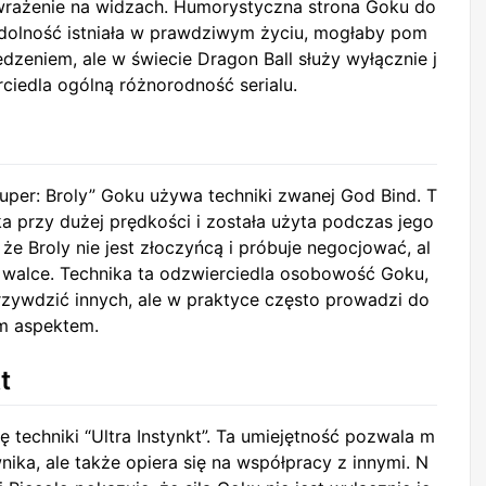
wrażenie na widzach. Humorystyczna strona Goku do
zdolność istniała w prawdziwym życiu, mogłaby pom
zeniem, ale w świecie Dragon Ball służy wyłącznie j
ciedla ogólną różnorodność serialu.
uper: Broly” Goku używa techniki zwanej God Bind. T
a przy dużej prędkości i została użyta podczas jego
 że Broly nie jest złoczyńcą i próbuje negocjować, al
ej walce. Technika ta odzwierciedla osobowość Goku,
krzywdzić innych, ale w praktyce często prowadzi do
ym aspektem.
t
techniki “Ultra Instynkt”. Ta umiejętność pozwala m
ka, ale także opiera się na współpracy z innymi. N