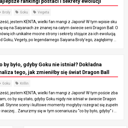
ajlepsze rankingi postaci i sekrety ewolucji
Broly
Goku
Vegeta
ześć, jestem KENTA, wielki fan mangi z Japonii! W tym wpisie sku
ię się na Saiyanach ze znanej na całym świecie serii Dragon Ball. O
ówię ich unikalne mocne strony i sekrety stojące za ich ewolucją.
d Goku, Vegety, po legendarnego Saiyana Broly’ego, zagłębimy si
 w ich rozwój i różnice w mocy, jednocześnie patrząc na to, jak wpł
nęli na historię. Pod koniec tego postu zyskasz nowe uznanie dla
aiyanów! Wskoczmy razem do tego ekscytującego świata! 1. Czy
o by było, gdyby Goku nie istniał? Dokładna
 są Saiyanie? Zrozumienie ich podstawowych cech Saiyanie to p
tężna rasa wojowników w świecie Dragon Ball. Pierwotnie byli ras
naliza tego, jak zmieniłby się świat Dragon Ball
 podróżującą w kosmosie, która podbiła planety, a ich ojczyzną był
 planeta Vegeta. Jak sugeruje ich nazwa, pochodzą z planety Veg
Goku
Krillin
ta i są wysoce wyspecjalizowani w zdolnościach bojowych. Jedny
ześć, jestem KENTA, wielki fan mangi z Japonii! W tym poście zba
 z najbardziej niezwykłych aspektów Saiyanów jest ich rodowód i
am, co by się stało, gdyby Goku nigdy nie istniał w świecie Dragon
posób, w jaki ewoluują ich zdolności. Istnieją Saiyanie czystej krwi,
all. Słynne sceny i kultowe momenty mogłyby rozegrać się zupełn
 także półkrwi, którzy są potomkami Saiyan i Ziemian. Saiyanie po
e inaczej… Zanurzmy się w tym scenariuszu “co by było, gdyby” i b
iadają zdolność przekształcania się w Super Saiyanów, potężną tr
wmy się dobrze, wyobrażając sobie alternatywny wszechświat Dr
nsformację, która znacznie zwiększa ich zdolności bojowe. Co wię
gon Ball! Przygoda Bulmy W oryginalnej historii Bulma wyrusza w
ej, mają unikalną zdolność do stawania się silniejszymi poprzez uc