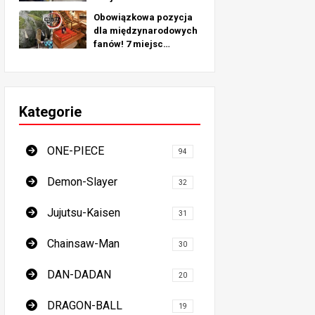
pielgrzymkowych
Obowiązkowa pozycja
inspirowanych
dla międzynarodowych
prawdziwymi
fanów! 7 miejsc
lokalizacjami na całym
pielgrzymkowych dla
świecie!
pogromców demonów -
najlepszy przewodnik
po obowiązkowych
Kategorie
miejscach w Japonii
ONE-PIECE
94
Demon-Slayer
32
Jujutsu-Kaisen
31
Chainsaw-Man
30
DAN-DADAN
20
DRAGON-BALL
19