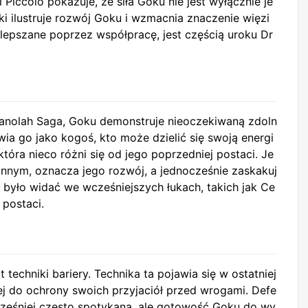
Piccolo pokazuje, że siła Goku nie jest wyłącznie je
i ilustruje rozwój Goku i wzmacnia znaczenie więzi
 ulepszane poprzez współpracę, jest częścią uroku Dr
ranolah Saga, Goku demonstruje nieoczekiwaną zdoln
ia go jako kogoś, kto może dzielić się swoją energi
która nieco różni się od jego poprzedniej postaci. Je
nnym, oznacza jego rozwój, a jednocześnie zaskakuj
e było widać we wcześniejszych łukach, takich jak Ce
 postaci.
techniki bariery. Technika ta pojawia się w ostatniej
j do ochrony swoich przyjaciół przed wrogami. Defe
cześniej często spotykana, ale gotowość Goku do wy