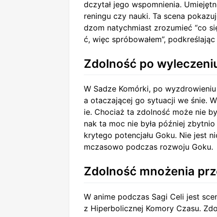
dczytał jego wspomnienia. Umiejętn
reningu czy nauki. Ta scena pokazuj
dzom natychmiast zrozumieć “co się
ć, więc spróbowałem”, podkreślając
Zdolność po wyleczeniu
W Sadze Komórki, po wyzdrowieniu 
a otaczającej go sytuacji we śnie. 
ie. Chociaż ta zdolność może nie b
nak ta moc nie była później zbytni
krytego potencjału Goku. Nie jest n
mczasowo podczas rozwoju Goku.
Zdolność mnożenia pr
W anime podczas Sagi Celi jest sce
z Hiperbolicznej Komory Czasu. Zdo