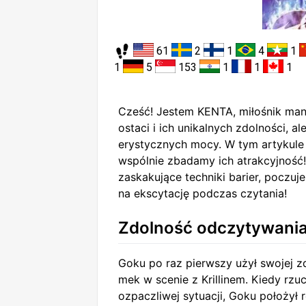
61
2
1
4
1
1
5
153
1
1
1
Cześć! Jestem KENTA, miłośnik mangi
ostaci i ich unikalnych zdolności, a
erystycznych mocy. W tym artykule
wspólnie zbadamy ich atrakcyjność
zaskakujące techniki barier, poczuj
na ekscytację podczas czytania!
Zdolność odczytywani
Goku po raz pierwszy użył swojej 
mek w scenie z Krillinem. Kiedy rzuc
ozpaczliwej sytuacji, Goku położył r