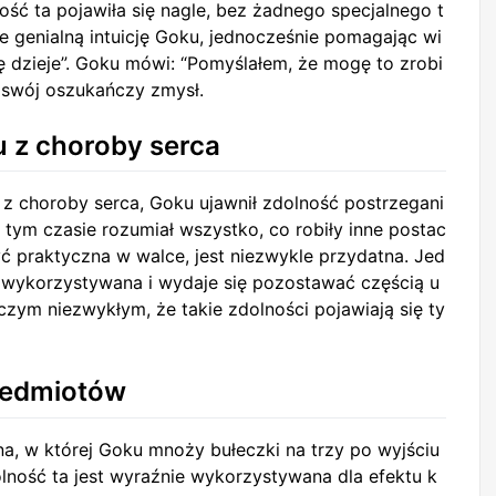
ość ta pojawiła się nagle, bez żadnego specjalnego t
e genialną intuicję Goku, jednocześnie pomagając wi
 dzieje”. Goku mówi: “Pomyślałem, że mogę to zrobi
 swój oszukańczy zmysł.
 z choroby serca
z choroby serca, Goku ujawnił zdolność postrzegani
W tym czasie rozumiał wszystko, co robiły inne postac
yć praktyczna w walce, jest niezwykle przydatna. Jed
o wykorzystywana i wydaje się pozostawać częścią u
iczym niezwykłym, że takie zdolności pojawiają się ty
zedmiotów
na, w której Goku mnoży bułeczki na trzy po wyjściu
lność ta jest wyraźnie wykorzystywana dla efektu k