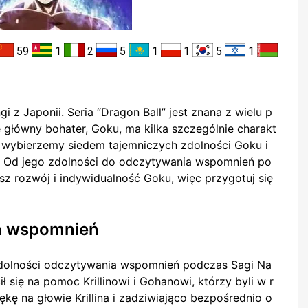
59
1
2
5
1
1
5
1
 z Japonii. Seria “Dragon Ball” jest znana z wielu p
le główny bohater, Goku, ma kilka szczególnie charakt
 wybierzemy siedem tajemniczych zdolności Goku i
! Od jego zdolności do odczytywania wspomnień po
esz rozwój i indywidualność Goku, więc przygotuj się
a wspomnień
zdolności odczytywania wspomnień podczas Sagi Na
ił się na pomoc Krillinowi i Gohanowi, którzy byli w r
ękę na głowie Krillina i zadziwiająco bezpośrednio o