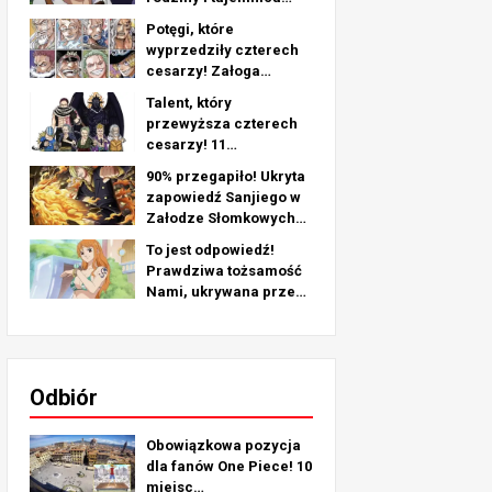
jego lewego ramienia -
Potęgi, które
dogłębna analiza
wyprzedziły czterech
ostatniego rozdziału!
cesarzy! Załoga
Piratów nr 2
Talent, który
Najsilniejsze rankingi
przewyższa czterech
TOP 11 (od 5. do 1.)
cesarzy! 11
najsilniejszych postaci
90% przegapiło! Ukryta
z pirackiej załogi nr 2
zapowiedź Sanjiego w
(od 11. do 6. miejsca)
Załodze Słomkowych
Kapeluszy!
To jest odpowiedź!
Prawdziwa tożsamość
Nami, ukrywana przez
ponad 25 lat!
Odbiór
Obowiązkowa pozycja
dla fanów One Piece! 10
miejsc