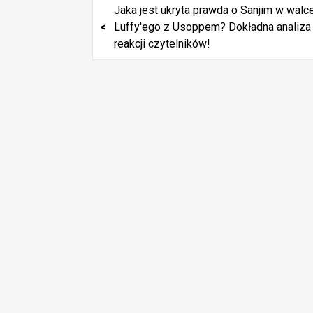
p
z
Jaka jest ukryta prawda o Sanjim w walc
n
a
Luffy'ego z Usoppem? Dokładna analiza
G
ć
reakcji czytelników!
i
s
ż
s
d
ż
o
s
p
y
b
a
n
k