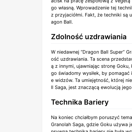
acisk na pracę zespołową z Vegetą i 
go własną. Wprowadzenie tej technik
z przyjaciółmi. Fakt, że techniki są
agon Ball.
Zdolność uzdrawiania
W niedawnej “Dragon Ball Super” G
ość uzdrawiania. Ta scena przedstaw
ą z innymi, ujawniając stronę Goku, 
go świadomy wysiłek, by pomagać i
e widzów. Ta umiejętność, której ni
ll Saga, jest znaczącą ewolucją jego
Technika Bariery
Na koniec chciałbym poruszyć temat 
Granolah Saga, gdzie Goku używa je
nsywna technika bariery nie była w