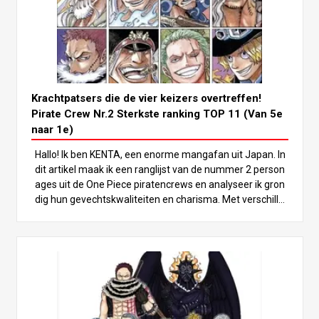
Krachtpatsers die de vier keizers overtreffen!
Pirate Crew Nr.2 Sterkste ranking TOP 11 (Van 5e
naar 1e)
Hallo! Ik ben KENTA, een enorme mangafan uit Japan. In
dit artikel maak ik een ranglijst van de nummer 2 person
ages uit de One Piece piratencrews en analyseer ik gron
dig hun gevechtskwaliteiten en charisma. Met verschille
nde krachtpatsers die zelfs de Vier Keizers kunnen overt
reffen, moet je zeker tot het einde lezen om te zien wie
er als beste uit de bus komt! In de wereld van “One Piec
e” zijn er veel machtige personages, maar de Nr.2 van de
piratenbemanningen vallen vooral op door hun immense
gevechtskwaliteiten. Deze personages evenaren vaak d
e kracht van hun kapitein, die meestal een van de sterkst
e figuren is, zoals de Vier Keizers of de Zeven Krijgshere