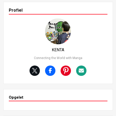
ijlen vertonen. In dit artikel geef ik een overzicht van de T
op 11 sterkste Pirate Crew nr. 2 personages en duik ik di
Profiel
ep in hun gevechtsvaardigheden en prestaties. Wie gaat
er met de eer strijken? Laten we het uitzoeken! 2. 11e pl
aats: Killer (Kid Pirates) Killer is een vechter in de Kid Pirat
es en dient als een belangrijke metgezel voor Eustass Ki
d. Uitgerust met roterende zeisachtige wapens aan beid
e armen, overmeestert Killer zijn vijanden met snelle sla
gen en snelle bewegingen.
KENTA
Connecting the World with Manga
Opgelet