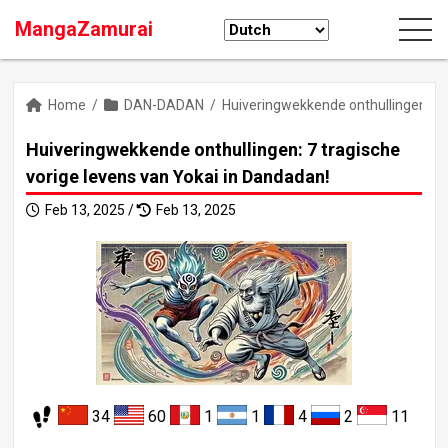
MangaZamurai
Home
/
DAN-DADAN
/
Huiveringwekkende onthullingen: 7 t
Huiveringwekkende onthullingen: 7 tragische
vorige levens van Yokai in Dandadan!
Feb 13, 2025 /
Feb 13, 2025
34
60
1
1
4
2
11