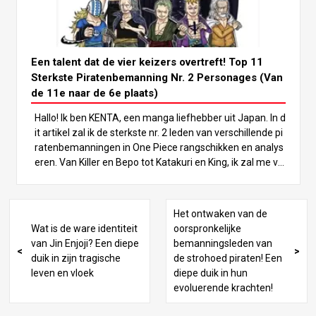
n van de Zee, en spelen een vitale rol in de voortgang va
n het verhaal. In dit artikel nemen we een diepe duik in d
e sterkste No.2 personages en rangschikken we de TOP
11. Laten we ieders vechtstijl en eigenschappen analyse
Een talent dat de vier keizers overtreft! Top 11
ren om te bepalen wie de sterkste is! Laten we beginnen
Sterkste Piratenbemanning Nr. 2 Personages (Van
met de ranglijsten! Dit wil je niet missen! 5e plaats: Sabo
de 11e naar de 6e plaats)
Sabo, de nummer 2 van het Revolutionaire Leger, staat b
Hallo! Ik ben KENTA, een manga liefhebber uit Japan. In d
ekend als de gezworen broer van Luffy en Ace. Zijn krac
it artikel zal ik de sterkste nr. 2 leden van verschillende pi
ht ligt in zijn allround vechtstijl, waarbij hij gebruik maakt
ratenbemanningen in One Piece rangschikken en analys
van martial arts, Armament Haki en de krachten van de
eren. Van Killer en Bepo tot Katakuri en King, ik zal me ve
Mera Mera no Mi (Flame-Flame Fruit), een Logia-type De
rdiepen in hun unieke krachten en waarom ze het potent
vil Fruit.
ieel hebben om de Four Emperors te overtreffen. Lees v
erder om de charme van deze personages te herontdek
Het ontwaken van de
ken! 1. Inleiding: De aantrekkingskracht van Pirate Crew
Wat is de ware identiteit
oorspronkelijke
No. 2 Personages One Piece heeft een verscheidenheid
van Jin Enjoji? Een diepe
bemanningsleden van
aan krachtige personages, maar de Nr. 2 leden van pirat
duik in zijn tragische
de strohoed piraten! Een
enbemanningen nemen een speciale plaats in. Deze per
leven en vloek
diepe duik in hun
sonages bezitten een kracht die vergelijkbaar is met die
evoluerende krachten!
van de Vier Keizers en de Zeven Krijgsheren van de Zee,
terwijl ze ook onderscheidende vaardigheden en vechtst