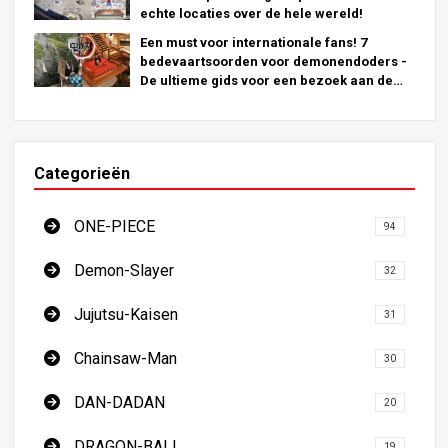
echte locaties over de hele wereld!
Een must voor internationale fans! 7
bedevaartsoorden voor demonendoders -
De ultieme gids voor een bezoek aan de
onmisbare locaties in Japan
Categorieën
ONE-PIECE
94
Demon-Slayer
32
Jujutsu-Kaisen
31
Chainsaw-Man
30
DAN-DADAN
20
DRAGON-BALL
19