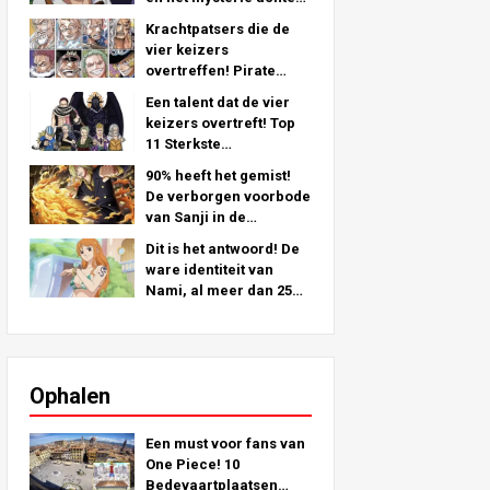
zijn linkerarm - Een
Krachtpatsers die de
diepgaande analyse uit
vier keizers
het laatste hoofdstuk!
overtreffen! Pirate
Crew Nr.2 Sterkste
Een talent dat de vier
ranking TOP 11 (Van 5e
keizers overtreft! Top
naar 1e)
11 Sterkste
Piratenbemanning Nr. 2
90% heeft het gemist!
Personages (Van de
De verborgen voorbode
11e naar de 6e plaats)
van Sanji in de
strohoedencrew!
Dit is het antwoord! De
ware identiteit van
Nami, al meer dan 25
jaar verborgen!
Ophalen
Een must voor fans van
One Piece! 10
Bedevaartplaatsen