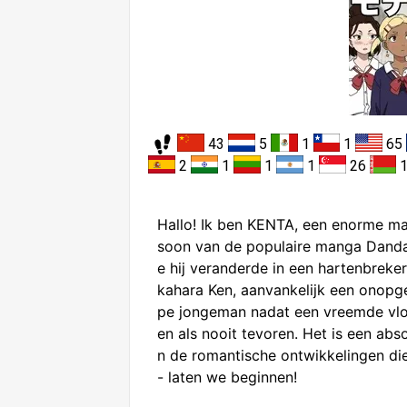
43
5
1
1
65
2
1
1
1
26
Hallo! Ik ben KENTA, een enorme ma
soon van de populaire manga Danda
e hij veranderde in een hartenbreke
kahara Ken, aanvankelijk een onopge
pe jongeman nadat een vreemde vloe
en als nooit tevoren. Het is een abs
n de romantische ontwikkelingen die 
- laten we beginnen!