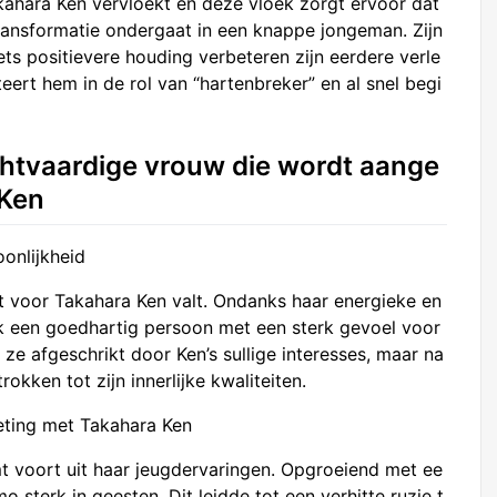
kahara Ken vervloekt en deze vloek zorgt ervoor dat
transformatie ondergaat in een knappe jongeman. Zijn
ts positievere houding verbeteren zijn eerdere verle
eert hem in de rol van “hartenbreker” en al snel begi
htvaardige vrouw die wordt aange
 Ken
onlijkheid
t voor Takahara Ken valt. Ondanks haar energieke en
lijk een goedhartig persoon met een sterk gevoel voor
ze afgeschrikt door Ken’s sullige interesses, maar na
rokken tot zijn innerlijke kwaliteiten.
ting met Takahara Ken
t voort uit haar jeugdervaringen. Opgroeiend met ee
sterk in geesten. Dit leidde tot een verhitte ruzie t