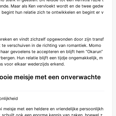
ende. Maar als Ken vervloekt wordt en de twee gedw
gint hun relatie zich te ontwikkelen en begint er v
breken en vindt zichzelf opgewonden door zijn transf
t te verschuiven in de richting van romantiek. Momo
 haar gevoelens te accepteren en blijft hem “Okarun”
rgen. Hun relatie blijft een tijdje ongemakkelijk, m
ns voor elkaar wederzijds erkend.
 mooie meisje met een onverwachte
oonlijkheid
oi meisje met een heldere en vriendelijke persoonlijkh
ijk schuilt ook een enorme kennis van zaken, hoewel z