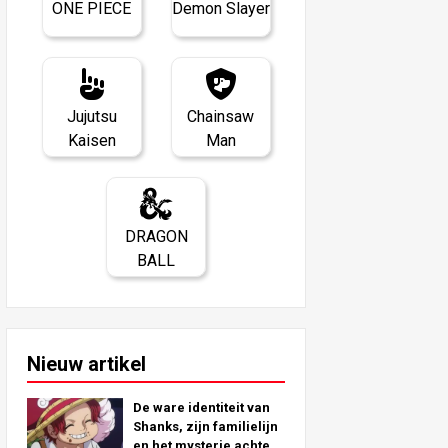
ONE PIECE
Demon Slayer
Jujutsu
Chainsaw
Kaisen
Man
DRAGON
BALL
Nieuw artikel
De ware identiteit van
Shanks, zijn familielijn
en het mysterie achter