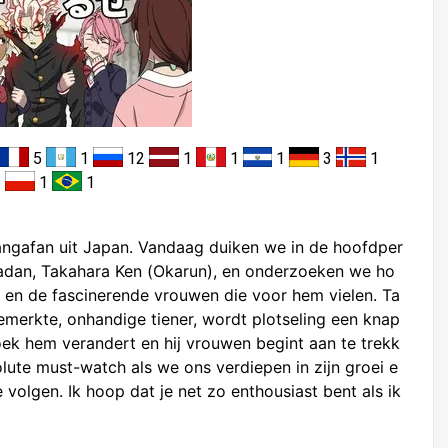
5
1
12
1
1
1
3
1
1
1
1
ngafan uit Japan. Vandaag duiken we in de hoofdper
dan, Takahara Ken (Okarun), en onderzoeken we ho
r en de fascinerende vrouwen die voor hem vielen. Ta
merkte, onhandige tiener, wordt plotseling een knap
k hem verandert en hij vrouwen begint aan te trekk
olute must-watch als we ons verdiepen in zijn groei e
volgen. Ik hoop dat je net zo enthousiast bent als ik