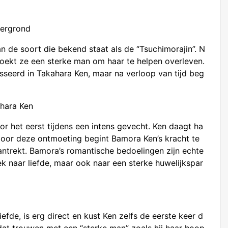
tergrond
n de soort die bekend staat als de “Tsuchimorajin”. N
zoekt ze een sterke man om haar te helpen overleven.
resseerd in Takahara Ken, maar na verloop van tijd beg
ahara Ken
 het eerst tijdens een intens gevecht. Ken daagt ha
. Door deze ontmoeting begint Bamora Ken’s kracht te
aantrekt. Bamora’s romantische bedoelingen zijn echte
oek naar liefde, maar ook naar een sterke huwelijkspar
efde, is erg direct en kust Ken zelfs de eerste keer d
dat trouwen met een “sterke man” zoals hij haar hoop