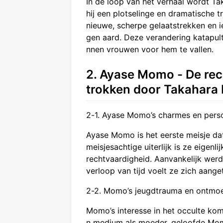
In de loop van het verhaal wordt Ta
hij een plotselinge en dramatische 
nieuwe, scherpe gelaatstrekken en ie
gen aard. Deze verandering katapult
nnen vrouwen voor hem te vallen.
2. Ayase Momo - De rec
trokken door Takahara
2-1. Ayase Momo’s charmes en perso
Ayase Momo is het eerste meisje da
meisjesachtige uiterlijk is ze eigen
rechtvaardigheid. Aanvankelijk werd 
verloop van tijd voelt ze zich aanget
2-2. Momo’s jeugdtrauma en ontmoe
Momo’s interesse in het occulte kom
n medium als moeder, geloofde Momo 