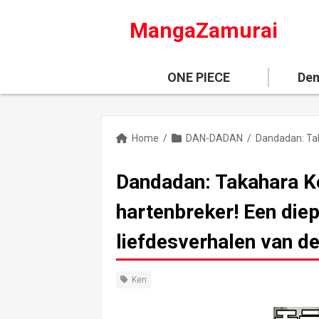
MangaZamurai
ONE PIECE
Dem
Home
/
DAN-DADAN
/
Dandadan: Takahara K
hartenbreker! Een die
liefdesverhalen van d
Ken