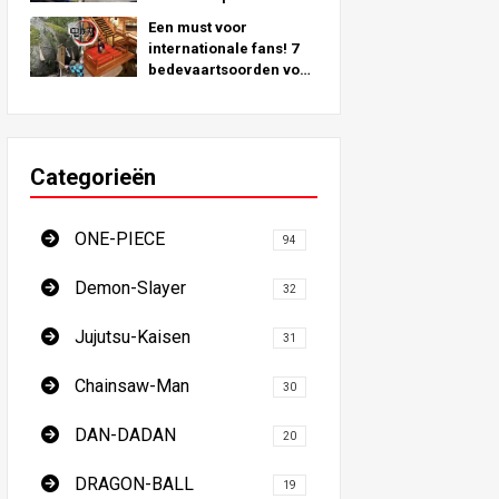
geïnspireerd door
Een must voor
echte locaties over de
internationale fans! 7
hele wereld!
bedevaartsoorden voor
demonendoders - De
ultieme gids voor een
bezoek aan de
onmisbare locaties in
Categorieën
Japan
ONE-PIECE
94
Demon-Slayer
32
Jujutsu-Kaisen
31
Chainsaw-Man
30
DAN-DADAN
20
DRAGON-BALL
19