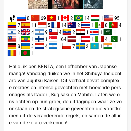
8
69
1
2
14
1
95
7
11
5
14
2
1
8
4
2
4
9
4
2
1
1
1
1
1
1
164
1
1
4
1
8
3
4
1
7
2
1
1
1
1
Hallo, ik ben KENTA, een liefhebber van Japanse
manga! Vandaag duiken we in het Shibuya Incident
arc van Jujutsu Kaisen. Dit verhaal bevat complex
e relaties en intense gevechten met boeiende pers
onages als Itadori, Kugisaki en Mahito. Laten we o
ns richten op hun groei, de uitdagingen waar ze vo
or staan en de strategische gevechten die voortko
men uit de veranderende regels, en samen de allur
e van deze arc verkennen!