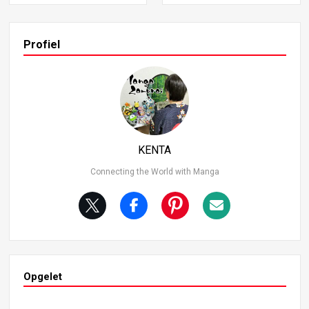
ctief op zijn ware identiteit. In dit artikel analyseren we d
e entiteit die Sukuna’s ziel benaderde, gebaseerd op het
verhaal in hoofdstuk 252. De entiteit die de ziel van Suku
Profiel
na benaderde Het verhaal in hoofdstuk 252 suggereerde
redenen waarom de zielscontouren van Sukuna verschill
en van die van andere personages. Gewoonlijk worden d
e zielscontouren duidelijker wanneer meerdere zielen in
één lichaam wonen. Het verhaal stelde echter dat Sukun
a’s zielscontouren meer gedefinieerd werden, net als bij
Yuuji Itadori. Het kritieke punt hier is dat Sukuna’s zielsco
KENTA
ntouren meer gedefinieerd werden, niet door het samen
wonen met Yuuji, maar mogelijk door een andere entitei
Connecting the World with Manga
t.
Opgelet