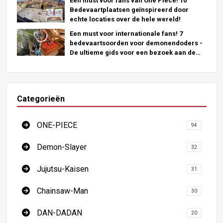
Een must voor fans van One Piece! 10
Bedevaartplaatsen geïnspireerd door
echte locaties over de hele wereld!
Een must voor internationale fans! 7
bedevaartsoorden voor demonendoders -
De ultieme gids voor een bezoek aan de
onmisbare locaties in Japan
Categorieën
ONE-PIECE
94
Demon-Slayer
32
Jujutsu-Kaisen
31
Chainsaw-Man
30
DAN-DADAN
20