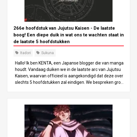
266e hoofdstuk van Jujutsu Kaisen - De laatste
boog! Een diepe duik in wat ons te wachten staat in
de laatste 5 hoofdstukken
Itadori
Sukuna
Hallo! Ik ben KENTA, een Japanse blogger die van manga
houdt. Vandaag duiken we in de laatste arc van Jujutsu
Kaisen, waarvan officieel is aangekondigd dat deze over
slechts 5 hoofdstukken zal eindigen. We bespreken gron
dig wat er verder kan gebeuren met de hoofdpersonage
s, waaronder Itadori Yuji, Sukuna en Fushiguro Megumi.
Er zijn nog veel onvoorspelbare wendingen in het verhaa
l, dus laten we samen genieten van elk moment terwijl w
e de grote finale naderen! Introductie De officiële aanko
ndiging dat Jujutsu Kaisen zal eindigen in nog maar 5 ho
ofdstukken heeft schokgolven door de fanbase gestuur
d. Sociale media gonst van vragen als: “Kan het echt eind