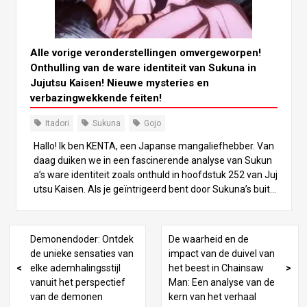
igen in slechts vijf hoofdstukken?”. Met nog zoveel myst
eries en onopgeloste plotpunten, vragen veel fans zich a
f of alles echt kan worden afgerond in zo’n korte tijd. In d
it artikel duiken we diep in de huidige staat van Jujutsu K
Alle vorige veronderstellingen omvergeworpen!
aisen, de onopgeloste plotlijnen en welke conclusie we k
Onthulling van de ware identiteit van Sukuna in
unnen verwachten. De officiële aankondiging en reactie
Jujutsu Kaisen! Nieuwe mysteries en
s van fans Op 20 augustus kondigde het officiële Twitter
verbazingwekkende feiten!
-account aan dat Jujutsu Kaisen zou eindigen in nog ma
ar 5 hoofdstukken. Deze plotselinge aankondiging verra
Itadori
Sukuna
Gojo
ste veel fans, vooral omdat het verhaal nog steeds midd
Hallo! Ik ben KENTA, een Japanse mangaliefhebber. Van
en in intense gevechten zit met Itadori en Sukuna, en m
daag duiken we in een fascinerende analyse van Sukun
et Fushiguro Megumi’s mogelijke heropleving nog in het
a’s ware identiteit zoals onthuld in hoofdstuk 252 van Juj
vooruitzicht.
utsu Kaisen. Als je geïntrigeerd bent door Sukuna’s buite
naardse verschijning en het geheim achter zijn immense
kracht, en als je wilt ontdekken wie hij echt is, dan is dit ar
tikel voor jou. Laten we samen beginnen aan deze reis o
Demonendoder: Ontdek
De waarheid en de
m de mysteries van Sukuna te ontrafelen! Inleiding: In he
de unieke sensaties van
impact van de duivel van
t mysterie van Sukuna duiken In hoofdstuk 252 van Jujut
elke ademhalingsstijl
het beest in Chainsaw
su Kaisen is belangrijke informatie over de ziel van Suku
vanuit het perspectief
Man: Een analyse van de
na onthuld. Deze nieuwe informatie daagt de vooroordel
van de demonen
kern van het verhaal
en van lezers over Sukuna uit en biedt een nieuw perspe