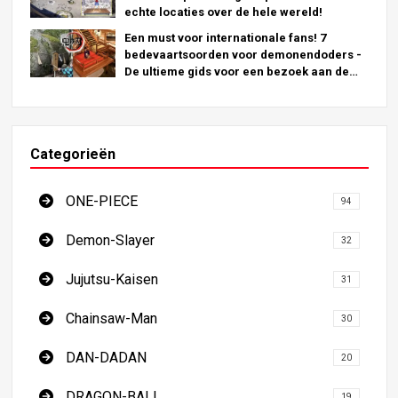
echte locaties over de hele wereld!
Een must voor internationale fans! 7
bedevaartsoorden voor demonendoders -
De ultieme gids voor een bezoek aan de
onmisbare locaties in Japan
Categorieën
ONE-PIECE
94
Demon-Slayer
32
Jujutsu-Kaisen
31
Chainsaw-Man
30
DAN-DADAN
20
DRAGON-BALL
19