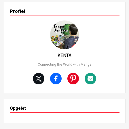
ewel haar gif ongelooflijk krachtig is, moet ze haar tegen
stander eerst verwonden om een fatale klap uit te delen,
Profiel
wat vragen oproept over haar doeltreffendheid tegen a
ndere Hashira. 8e plaats: Tengen Uzui Tengen Uzui, de S
ound Hashira, heeft een flitsend uiterlijk en felle gevecht
svaardigheden. Hij heeft een flamboyante persoonlijkhei
d en uitzonderlijke fysieke vaardigheden. Met de Sound
Breathing-techniek blinkt hij uit in explosieve aanvallen, d
ie bijzonder sterk zijn in vergelijking met andere ademha
KENTA
lingsstijlen. Hij heeft echter de neiging om zijn eigen tale
nten te onderschatten en lijkt wat weinig zelfvertrouwen
Connecting the World with Manga
te hebben.
Opgelet