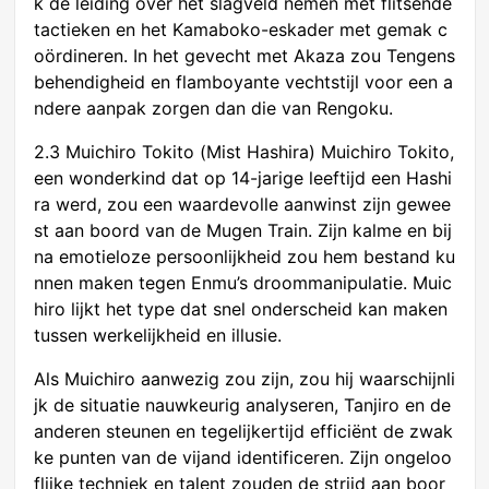
k de leiding over het slagveld nemen met flitsende
tactieken en het Kamaboko-eskader met gemak c
oördineren. In het gevecht met Akaza zou Tengens
behendigheid en flamboyante vechtstijl voor een a
ndere aanpak zorgen dan die van Rengoku.
2.3 Muichiro Tokito (Mist Hashira) Muichiro Tokito,
een wonderkind dat op 14-jarige leeftijd een Hashi
ra werd, zou een waardevolle aanwinst zijn gewee
st aan boord van de Mugen Train. Zijn kalme en bij
na emotieloze persoonlijkheid zou hem bestand ku
nnen maken tegen Enmu’s droommanipulatie. Muic
hiro lijkt het type dat snel onderscheid kan maken
tussen werkelijkheid en illusie.
Als Muichiro aanwezig zou zijn, zou hij waarschijnli
jk de situatie nauwkeurig analyseren, Tanjiro en de
anderen steunen en tegelijkertijd efficiënt de zwak
ke punten van de vijand identificeren. Zijn ongeloo
flijke techniek en talent zouden de strijd aan boor