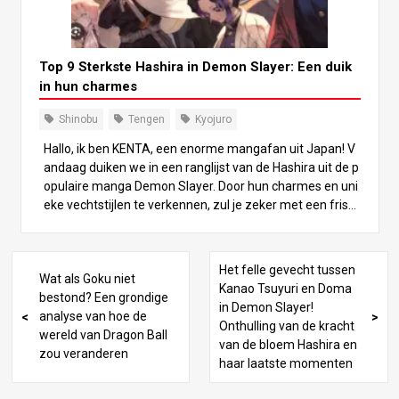
Top 9 Sterkste Hashira in Demon Slayer: Een duik
in hun charmes
Shinobu
Tengen
Kyojuro
Hallo, ik ben KENTA, een enorme mangafan uit Japan! V
andaag duiken we in een ranglijst van de Hashira uit de p
opulaire manga Demon Slayer. Door hun charmes en uni
eke vechtstijlen te verkennen, zul je zeker met een friss
e blik van de serie genieten! Laten we samen beginnen a
an dit spannende avontuur! 9e plaats: Shinobu Kocho Shi
nobu Kocho is een tengere vrouw die dient als de Insect
Het felle gevecht tussen
Wat als Goku niet
Hashira. Hoewel ze kleiner is dan andere Hashira, maakt
Kanao Tsuyuri en Doma
bestond? Een grondige
ze dat goed met haar snelle bewegingen en unieke gifte
in Demon Slayer!
analyse van hoe de
chnieken. In de Natagumo Mountain arc toont ze haar kr
Onthulling van de kracht
wereld van Dragon Ball
acht door de Lower Moon demon Rui te verslaan. Haar gi
van de bloem Hashira en
zou veranderen
f is speciaal en kan demonen aantasten, maar het is ma
haar laatste momenten
ar beperkt effectief tegen Bovenmaan demonen. Het w
erkte met name niet tegen Bovenmaan Twee, Doma. Ho