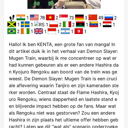
1
78
2
73
3
49
2
1
1
1
2
2
1
1
1
2
1
1
1
1
1
Hallo! Ik ben KENTA, een grote fan van manga! In
dit artikel duik ik in het verhaal van Demon Slayer:
Mugen Train, waarbij ik me concentreer op wat er
had kunnen gebeuren als er een andere Hashira da
n Kyojuro Rengoku aan boord van de trein was ge
weest. De Demon Slayer: Mugen Train is een cruci
ale aflevering waarin Tanjiro en zijn kameraden ste
rker worden. Centraal staat de Flame Hashira, Kyoj
uro Rengoku, wiens dapperheid en laatste stand e
en blijvende impact hebben op de fans. Maar wat
als Rengoku niet was gestorven? Zou een andere
Hashira in zijn plaats het ultieme offer hebben geb
racht? Laten we dit “wat als” scenario onderzoeke