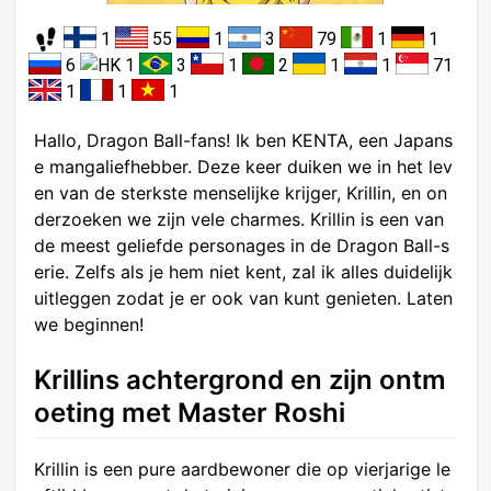
1
55
1
3
79
1
1
6
1
3
1
2
1
1
71
1
1
1
Hallo, Dragon Ball-fans! Ik ben KENTA, een Japans
e mangaliefhebber. Deze keer duiken we in het lev
en van de sterkste menselijke krijger, Krillin, en on
derzoeken we zijn vele charmes. Krillin is een van
de meest geliefde personages in de Dragon Ball-s
erie. Zelfs als je hem niet kent, zal ik alles duidelijk
uitleggen zodat je er ook van kunt genieten. Laten
we beginnen!
Krillins achtergrond en zijn ontm
oeting met Master Roshi
Krillin is een pure aardbewoner die op vierjarige le