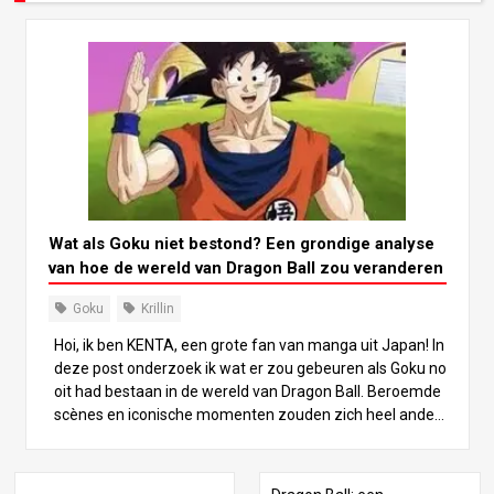
Wat als Goku niet bestond? Een grondige analyse
van hoe de wereld van Dragon Ball zou veranderen
Goku
Krillin
Hoi, ik ben KENTA, een grote fan van manga uit Japan! In
deze post onderzoek ik wat er zou gebeuren als Goku no
oit had bestaan in de wereld van Dragon Ball. Beroemde
scènes en iconische momenten zouden zich heel ander
s hebben afgespeeld… Laten we in dit “wat als”-scenario
duiken en wat plezier beleven aan het bedenken van ee
n alternatief Dragon Ball-universum! Bulma’s avontuur In