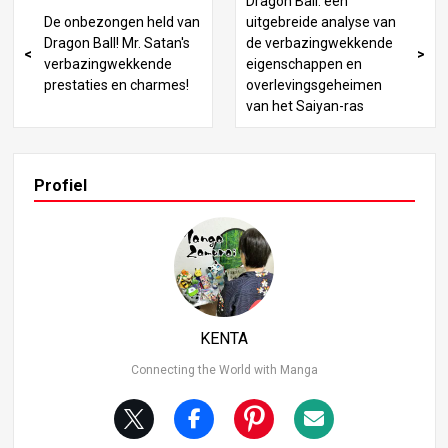
Dragon Ball: een
het originele verhaal gaat Bulma op reis om de Drakenba
De onbezongen held van
uitgebreide analyse van
llen te vinden met behulp van haar Drakenradar. Ze vindt
Dragon Ball! Mr. Satan's
de verbazingwekkende
er een bij Gohan thuis en overtuigt hem om hem aan haa
verbazingwekkende
eigenschappen en
r te geven. Maar hoe had Bulma zonder Goku de Dragon
prestaties en charmes!
overlevingsgeheimen
Ball van Gohan kunnen krijgen? Het is mogelijk dat Goha
van het Saiyan-ras
n, als oude man, toegeeflijk tegen haar was geweest. Da
arna, zonder Goku, zou Bulma zijn aangevallen en waars
chijnlijk opgegeten door de Pteranodon. Dit is de eerste g
rote afwijking. Zonder Goku’s hulp had Bulma’s avontuur
Profiel
daar kunnen eindigen. Het lot van Turtle Zonder Goku zo
u Turtle het ook moeilijk hebben. In het oorspronkelijke v
erhaal wordt Turtle gered door Goku nadat hij is gestran
d. Maar zonder Goku zou hij verdwaald blijven en nooit m
eer terugkeren naar de zee. De tijd zou gewoon voorbijg
aan en Turtle zou gestrand blijven. Misschien dat ieman
d anders hem op een dag kan helpen, maar zonder Goku
KENTA
lijkt die kans klein.
Connecting the World with Manga