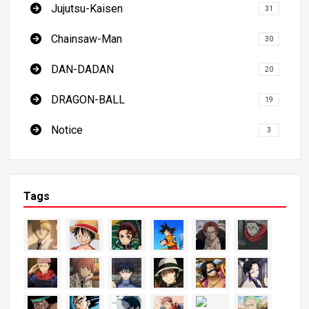
Jujutsu-Kaisen
31
Chainsaw-Man
30
DAN-DADAN
20
DRAGON-BALL
19
Notice
3
Tags