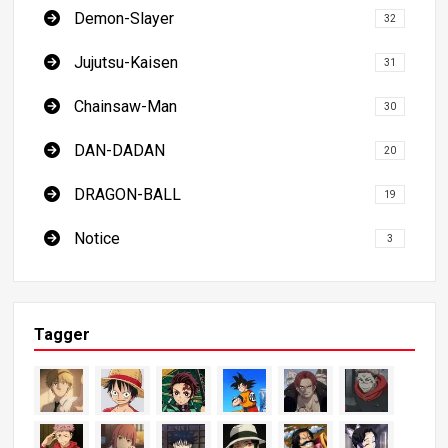
Demon-Slayer
32
Jujutsu-Kaisen
31
Chainsaw-Man
30
DAN-DADAN
20
DRAGON-BALL
19
Notice
3
Tagger