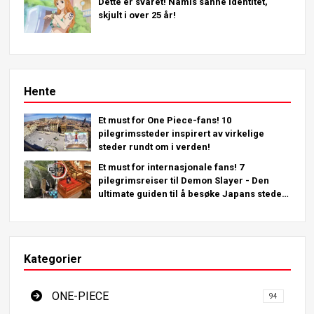
Dette er svaret! Namis sanne identitet,
skjult i over 25 år!
Hente
Et must for One Piece-fans! 10
pilegrimssteder inspirert av virkelige
steder rundt om i verden!
Et must for internasjonale fans! 7
pilegrimsreiser til Demon Slayer - Den
ultimate guiden til å besøke Japans steder
du må se
Kategorier
ONE-PIECE
94