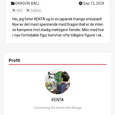
DRAGON-BALL
Sep 12, 2024
Nail
Dabura
Hei, jeg heter KENTA og er en japansk manga-entusiast!
Noe av det mest spennende med Dragon Ball er de inten
se kampene mot stadig mektigere fiender. Men med hve
r nye formidable figur kommer ofte tidligere figurer i sky
ggen. I denne artikkelen setter vi søkelyset på de talentfu
lle figurene som ble slukt av inflasjonsbølgen og ikke fullt
ut fikk vist sine sanne evner. Vi undersøker hvordan de bl
e offer for denne inflasjonen og utforsker hva deres san
Profil
ne potensial kunne ha vært. Det første offeret: Krigeren f
ra Namek, Nail Først ut er Nail, krigeren fra Namek. Han d
ukket opp under Namek-sagaen, og var den sterkeste av
Namek-krigerne, og fungerte som livvakt for Grand Elder
Guru. Kraften hans ble målt til 42 000, noe som langt ove
rgikk Vegeta under Saiyan-sagaen. Dette tallet tyder på
at han kunne ha kjempet på linje med Recoome eller til o
KENTA
g med medlemmer av Ginyu-styrken. Men i hovedhistori
en ble hans rolle redusert til ingenting annet enn å kjøpe t
Connecting the World with Manga
id mot Frieza’s første form. Nail påførte ikke Frieza noen