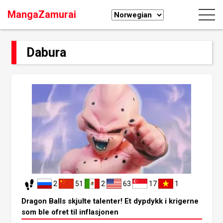
MangaZamurai
Dabura
2
51
2
63
17
1
Dragon Balls skjulte talenter! Et dypdykk i krigerne
som ble ofret til inflasjonen