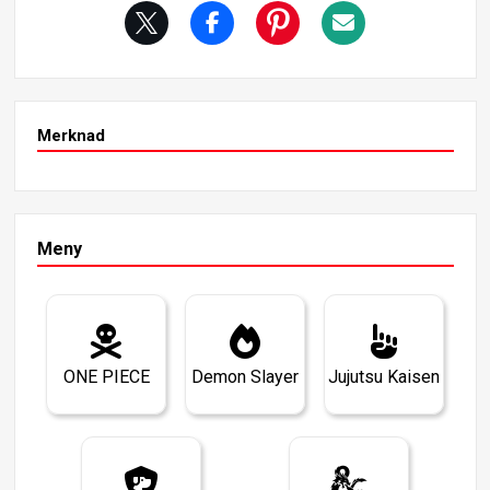
skade, ble alvorlig skadet i kampen og smeltet til slutt sa
mmen med Piccolo, noe som gjorde slutt på reisen hans.
Hadde han vist sin fulle styrke tidligere, kunne han ha bid
ratt til å dempe følelsen av fortvilelse under kampen mot
Ginyu-styrken.
Merknad
Meny
ONE PIECE
Demon Slayer
Jujutsu Kaisen