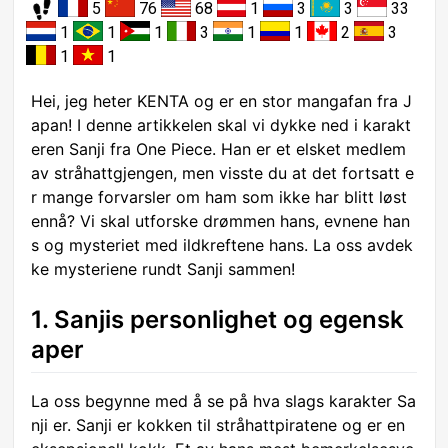
5
76
68
1
3
3
33
1
1
1
3
1
1
2
3
1
1
Hei, jeg heter KENTA og er en stor mangafan fra J
apan! I denne artikkelen skal vi dykke ned i karakt
eren Sanji fra One Piece. Han er et elsket medlem
av stråhattgjengen, men visste du at det fortsatt e
r mange forvarsler om ham som ikke har blitt løst
ennå? Vi skal utforske drømmen hans, evnene han
s og mysteriet med ildkreftene hans. La oss avdek
ke mysteriene rundt Sanji sammen!
1. Sanjis personlighet og egensk
aper
La oss begynne med å se på hva slags karakter Sa
nji er. Sanji er kokken til stråhattpiratene og er en