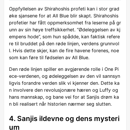
Oppfyllelsen av Shirahoshis profeti kan i stor grad
øke sjansene for at All Blue blir skapt. Shirahoshis
profetier har fått oppmerksomhet fra leserne på gr
unn av sin høye treffsikkerhet. “Ødeleggelsen av kj
empens hode”, som hun spådde, kan faktisk refere
re til bruddet på den røde linjen, verdens grunnvol
l. Hvis dette skjer, kan de fire havene forenes, noe
som kan føre til fødselen av All Blue.
Den røde linjen spiller en avgjørende rolle i One Pi
ece-verdenen, og ødeleggelsen av den vil sannsyn
ligvis forandre verden slik vi kjenner den. Dette ka
n involvere den revolusjonære hæren og Luffy og
hans mannskap, og bane vei for at Sanjis drøm ka
n bli realisert når historien nærmer seg slutten.
4. Sanjis ildevne og dens mysteri
um