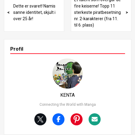
ne sammen. Hvis du er en ONE PIECE-fan, vil du ikke gå g
Dette er svaret! Namis
fire keiserne! Topp 11
lipp av dette! VIVRECARD Informasjon om Egghead-bue
sanne identitet, skjult i
sterkeste piratbesetning
n En av de viktigste avsløringene fra Egghead-buen han
over 25 år!
nr. 2-karakterer (fra 11.
dler om Jewelry Bonneys evner. Selv om mye om henne
til 6. plass)
s “aldringsfrukt” (Toshi Toshi no Mi) ble avslørt i hovedhis
torien, ga VIVRECARDet ytterligere avklaring. Det bekreft
et at hennes faktiske alder er 12 år, og at hun har vekket
Armament Haki - en imponerende bragd for en som er s
Profil
å ung. VIVRECARDet dykker dessuten ned i Bonneys hist
orie, og avslører at hun kommer fra Mary Geoise. Kontra
sten mellom hennes faktiske alder og utseende spiller e
n viktig rolle i historien, og bakgrunnen hennes blir utfors
ket i enda større detalj gjennom kortene. Mysteriet rundt
Zaros Haki La oss nå fokusere på et av de mest omtalte
punktene: Roronoa Zoro og hans Haki. I løpet av Wano C
KENTA
ountry-buen demonstrerte Zoro det som så ut til å være
Conqueror’s Haki.
Connecting the World with Manga