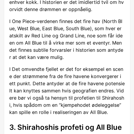
enhver kokk. I historien er det imidlertid tvil om hv
orvidt denne drømmen er oppnåelig.
I One Piece-verdenen finnes det fire hav (North Bl
ue, West Blue, East Blue, South Blue), som hver er
atskilt av Red Line og Grand Line, noe som får ide
en om All Blue til å virke mer som et eventyr. Men
det finnes subtile forvarsler i historien som antyde
r at det kan være mulig.
I Det omvendte fjellet er det for eksempel en scen
e der strømmene fra de fire havene konvergerer i
ett punkt. Dette antyder at de fire havene potensie
lt kan knyttes sammen hvis geografien endres. Vid
ere bør vi også ta hensyn til profetien til Shirahosh
i, hvis spådom om en “kjempehodet ødeleggelse”
kan spille en rolle i realiseringen av All Blue.
3. Shirahoshis profeti og All Blue