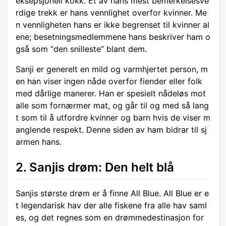
eksepsjonell kokk. Et av hans mest bemerkelsesve
rdige trekk er hans vennlighet overfor kvinner. Me
n vennligheten hans er ikke begrenset til kvinner al
ene; besetningsmedlemmene hans beskriver ham o
gså som “den snilleste” blant dem.
Sanji er generelt en mild og varmhjertet person, m
en han viser ingen nåde overfor fiender eller folk
med dårlige manerer. Han er spesielt nådeløs mot
alle som fornærmer mat, og går til og med så lang
t som til å utfordre kvinner og barn hvis de viser m
anglende respekt. Denne siden av ham bidrar til sj
armen hans.
2. Sanjis drøm: Den helt blå
Sanjis største drøm er å finne All Blue. All Blue er e
t legendarisk hav der alle fiskene fra alle hav saml
es, og det regnes som en drømmedestinasjon for