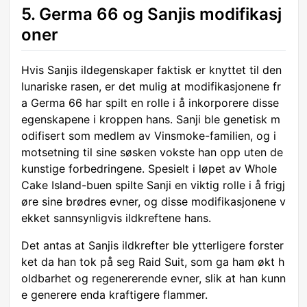
5. Germa 66 og Sanjis modifikasj
oner
Hvis Sanjis ildegenskaper faktisk er knyttet til den
lunariske rasen, er det mulig at modifikasjonene fr
a Germa 66 har spilt en rolle i å inkorporere disse
egenskapene i kroppen hans. Sanji ble genetisk m
odifisert som medlem av Vinsmoke-familien, og i
motsetning til sine søsken vokste han opp uten de
kunstige forbedringene. Spesielt i løpet av Whole
Cake Island-buen spilte Sanji en viktig rolle i å frigj
øre sine brødres evner, og disse modifikasjonene v
ekket sannsynligvis ildkreftene hans.
Det antas at Sanjis ildkrefter ble ytterligere forster
ket da han tok på seg Raid Suit, som ga ham økt h
oldbarhet og regenererende evner, slik at han kunn
e generere enda kraftigere flammer.