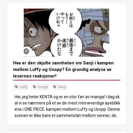
Hva er den skjulte sannheten om Sanji i kampen
mellom Luffy og Usopp? En grundig analyse av
lesernes reaksjoner!
Luffy
Usopp
Sanji
Hei, jeg heter KENTA og er en stor fan av manga! I dag sk
al vi se nærmere på et av de mest minneverdige øyeblikk
ene i ONE PIECE: kampen mellom Luffy og Usopp. Denne
scenen er ikke bare et sammenstøt mellom venner; den
representerer et avgjørende øyeblikk der karakterene vo
kser og båndene blir dypere. La oss utforske hvor viktig S