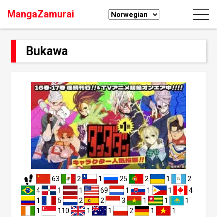
MangaZamurai
Bukawa
63
2
1
25
2
1
2
4
1
1
69
1
1
1
4
1
5
2
2
3
1
1
1
1
110
1
1
2
1
1