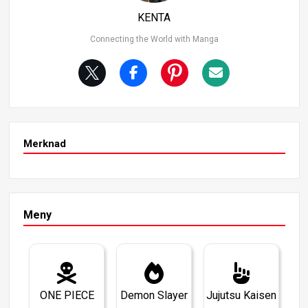
matisk liv på ungdomsskolen, men ble senere politibetje
KENTA
nt og viet seg til å kjempe for rettferdighet. Styrken hans
kommer fra mange års kampsporttrening, og han fortse
Connecting the World with Manga
tter å studere og finpusse ferdighetene sine selv som po
litimann. Bukawa utmerker seg ikke bare i nærkamp, me
n også i å bevare roen og den psykologiske styrken i de
mest ekstreme situasjoner. Enten han står overfor mons
tre eller romvesener, stoler han på sin teknikk og erfaring
i stedet for våpen eller spesielle evner.
Merknad
Meny
ONE PIECE
Demon Slayer
Jujutsu Kaisen