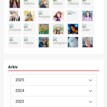
Arkiv
2025
2024
08/2025（1）
2023
04/2025（2）
12/2024（4）