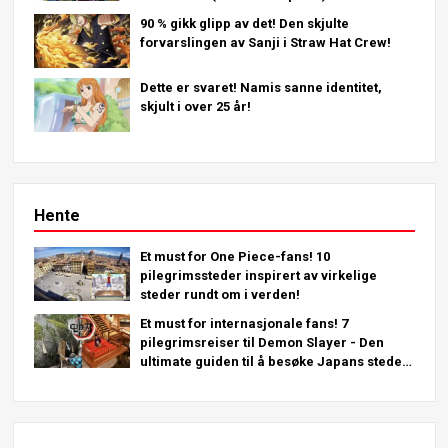
90 % gikk glipp av det! Den skjulte
forvarslingen av Sanji i Straw Hat Crew!
Dette er svaret! Namis sanne identitet,
skjult i over 25 år!
Hente
Et must for One Piece-fans! 10
pilegrimssteder inspirert av virkelige
steder rundt om i verden!
Et must for internasjonale fans! 7
pilegrimsreiser til Demon Slayer - Den
ultimate guiden til å besøke Japans steder
du må se