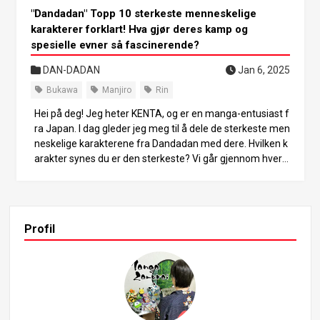
"Dandadan" Topp 10 sterkeste menneskelige
karakterer forklart! Hva gjør deres kamp og
spesielle evner så fascinerende?
DAN-DADAN
Jan 6, 2025
Bukawa
Manjiro
Rin
Hei på deg! Jeg heter KENTA, og er en manga-entusiast f
ra Japan. I dag gleder jeg meg til å dele de sterkeste men
neskelige karakterene fra Dandadan med dere. Hvilken k
arakter synes du er den sterkeste? Vi går gjennom hver e
nkelt karakters kamp- og spesialevner, og graver dypt i d
eres unike egenskaper. Vi utforsker alt fra uventede kam
pstiler til hvordan de bruker kreftene sine, og tar for oss
alle de fascinerende aspektene. Når denne artikkelen er
Profil
ferdig, vil du garantert føle deg enda mer tiltrukket av Da
ndadans verden. La oss dykke inn i kamparenaen! 1. #10:
Betjent Bukawa - overmennesket som kjemper for rettf
erdighet Betjent Bukawa er en karakter med en utrolig kr
aftfull kampsport-evne som kanskje vil overraske deg m
ed tanke på utseendet hans. Han levde en gang et proble