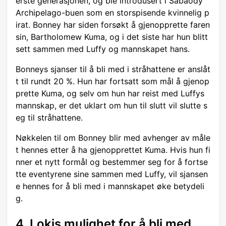
erste generasjonen, og ble introdusert i Sabaody
Archipelago-buen som en storspisende kvinnelig p
irat. Bonney har siden forsøkt å gjenopprette faren
sin, Bartholomew Kuma, og i det siste har hun blitt
sett sammen med Luffy og mannskapet hans.
Bonneys sjanser til å bli med i stråhattene er anslåt
t til rundt 20 %. Hun har fortsatt som mål å gjenop
prette Kuma, og selv om hun har reist med Luffys
mannskap, er det uklart om hun til slutt vil slutte s
eg til stråhattene.
Nøkkelen til om Bonney blir med avhenger av måle
t hennes etter å ha gjenopprettet Kuma. Hvis hun fi
nner et nytt formål og bestemmer seg for å fortse
tte eventyrene sine sammen med Luffy, vil sjansen
e hennes for å bli med i mannskapet øke betydeli
g.
4. Lokis mulighet for å bli med