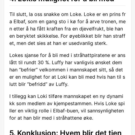
Til slutt, la oss snakke om Loke. Loke er en prins fr
a Elbaf, som en gang sto i kø for å arve tronen, me
n etter å ha fått kraften fra en djevelfrukt, ble han
en beryktet skikkelse. For øyeblikket blir han straff
et, men det sies at han er usedvanlig sterk.
Lokes sjanse for å bli med i stråhattpiratene er ans
lått til rundt 30 %. Luffy har vanligvis ønsket dem
han “befrier” velkommen i mannskapet sitt, så det
er en mulighet for at Loki kan bli med hvis han til s
lutt blir “befridd” av Luffy.
I tillegg kan Loki tilføre mannskapet en ny dynami
kk som medlem av kjempestammen. Hvis Loke spi
ller en viktig rolle i Elbaf-buen, vil sannsynligheten
for at han blir med i stråhattene øke.
5. Konklusjon: Hvem blir det tien