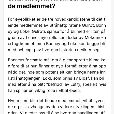
de medlemmet?
For øyeblikket er de tre hovedkandidatene til det t
iende medlemmet av Stråhattpiratene Gulrot, Bonn
ey og Loke. Gulrots sjanse for å bli med er liten på
grunn av hennes nye rolle som leder av Mokomo-h
ertugdømmet, men Bonney og Loke kan begge bli
med avhengig av hvordan historien utvikler seg.
Bonneys fortsatte mål om å gjenopprette Kuma ka
n føre til at hun finner et nytt formål etter å ha opp
nådd det, noe som potensielt kan bringe henne inn
i stråhattgjengen. Loki, som prins av Elbaf, kan bli
med etter å ha blitt “befridd” av Luffy, spesielt hvis
han spiller en viktig rolle i Elbaf-buen.
Hvem som blir det tiende medlemmet, vil til syven
de og sist avhenge av den videre utviklingen i hist
orien. Vi gleder oss til å se hvordan handlingen utf