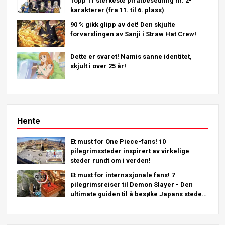
Topp 11 sterkeste piratbesetning nr. 2-
karakterer (fra 11. til 6. plass)
90 % gikk glipp av det! Den skjulte
forvarslingen av Sanji i Straw Hat Crew!
Dette er svaret! Namis sanne identitet,
skjult i over 25 år!
Hente
Et must for One Piece-fans! 10
pilegrimssteder inspirert av virkelige
steder rundt om i verden!
Et must for internasjonale fans! 7
pilegrimsreiser til Demon Slayer - Den
ultimate guiden til å besøke Japans steder
du må se