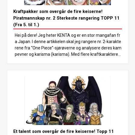
Kraftpakker som overgår de fire keiserne!
Piratmannskap nr. 2 Sterkeste rangering TOPP 11
(Fra 5. til 1.)
Hei på dere! Jeg heter KENTA og er en stor mangafan fr
a Japan. I denne artikkelen skal jeg rangere nr. 2-karakte
rene fra “One Piece”-sjørøverne og analysere deres kam
pevner og karisma (karisma). Med flere kraftkarakterer
som til og med kan overgå de fire keiserne, må du lese h
elt til slutten for å se hvem som kommer ut på topp! I “O
ne Piece”-verdenen finnes det mange mektige karakter
er, men piratbesetningenes nr. 2 er spesielt kjent for sine
enorme kampevner. Disse karakterene matcher ofte sty
rken til kapteinen sin, som vanligvis er blant de sterkeste
figurene som de fire keiserne eller de syv krigsherrene til
sjøs, og spiller en viktig rolle i fremdriften av historien. I d
enne artikkelen skal vi ta et dypdykk i de sterkeste nr. 2-k
arakterene og rangere de TOPP 11. La oss analysere hv
er enkelt kampstil og egenskaper for å avgjøre hvem so
m er den sterkeste! La oss komme i gang med rangering
Et talent som overgår de fire keiserne! Topp 11