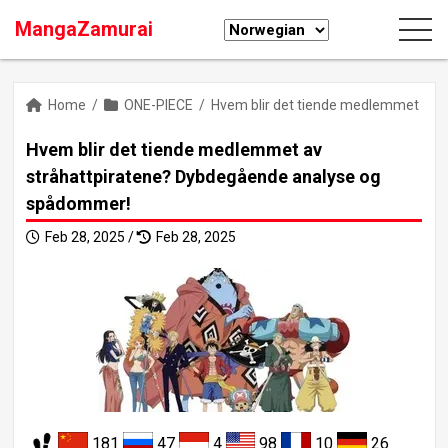
MangaZamurai
Home
/
ONE-PIECE
/
Hvem blir det tiende medlemmet av 
Hvem blir det tiende medlemmet av
stråhattpiratene? Dybdegående analyse og
spådommer!
Feb 28, 2025 /
Feb 28, 2025
181
47
4
98
10
26