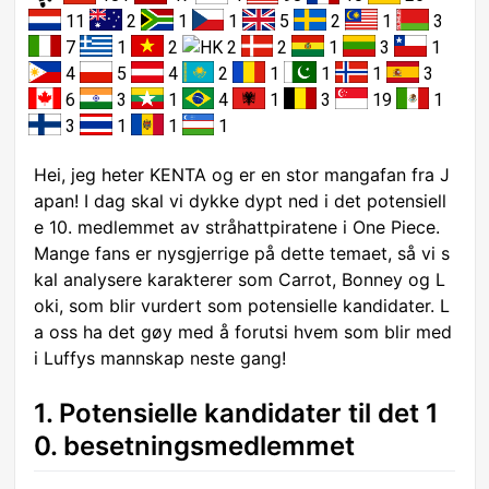
11
2
1
1
5
2
1
3
7
1
2
2
2
1
3
1
4
5
4
2
1
1
1
3
6
3
1
4
1
3
19
1
3
1
1
1
Hei, jeg heter KENTA og er en stor mangafan fra J
apan! I dag skal vi dykke dypt ned i det potensiell
e 10. medlemmet av stråhattpiratene i One Piece.
Mange fans er nysgjerrige på dette temaet, så vi s
kal analysere karakterer som Carrot, Bonney og L
oki, som blir vurdert som potensielle kandidater. L
a oss ha det gøy med å forutsi hvem som blir med
i Luffys mannskap neste gang!
1. Potensielle kandidater til det 1
0. besetningsmedlemmet