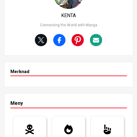
sine med raske hugg og raske bevegelser. I løpet av Wan
o Country-buen demonstrerte han sin enorme offensive
KENTA
kraft ved å etterlate arr på Kaido, men han klarte ikke å l
evere et avgjørende slag, noe som plasserer ham på 11.
Connecting the World with Manga
Merknad
Meny