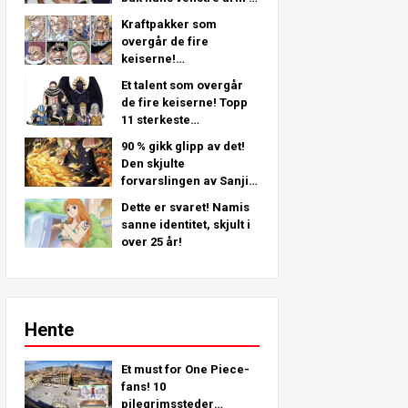
en grundig analyse fra
Kraftpakker som
det siste kapittelet!
overgår de fire
keiserne!
Piratmannskap nr. 2
Et talent som overgår
Sterkeste rangering
de fire keiserne! Topp
TOPP 11 (Fra 5. til 1.)
11 sterkeste
piratbesetning nr. 2-
90 % gikk glipp av det!
karakterer (fra 11. til 6.
Den skjulte
plass)
forvarslingen av Sanji i
Straw Hat Crew!
Dette er svaret! Namis
sanne identitet, skjult i
over 25 år!
Hente
Et must for One Piece-
fans! 10
pilegrimssteder