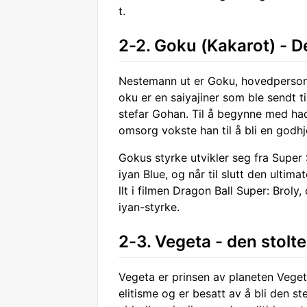
t.
2-2. Goku (Kakarot) - D
Nestemann ut er Goku, hovedpersone
oku er en saiyajiner som ble sendt 
stefar Gohan. Til å begynne med ha
omsorg vokste han til å bli en godhj
Gokus styrke utvikler seg fra Super
iyan Blue, og når til slutt den ultima
llt i filmen Dragon Ball Super: Bro
iyan-styrke.
2-3. Vegeta - den stolt
Vegeta er prinsen av planeten Vegeta
elitisme og er besatt av å bli den s