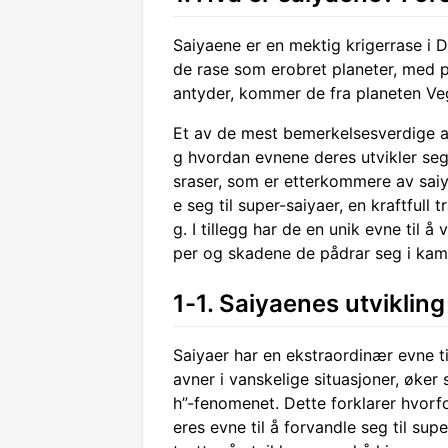
Saiyaene er en mektig krigerrase i 
de rase som erobret planeter, med
antyder, kommer de fra planeten Veg
Et av de mest bemerkelsesverdige a
g hvordan evnene deres utvikler seg
sraser, som er etterkommere av saiya
e seg til super-saiyaer, en kraftful
g. I tillegg har de en unik evne til
per og skadene de pådrar seg i kam
1-1. Saiyaenes utvikling
Saiyaer har en ekstraordinær evne ti
avner i vanskelige situasjoner, øke
h”-fenomenet. Dette forklarer hvorfo
eres evne til å forvandle seg til sup