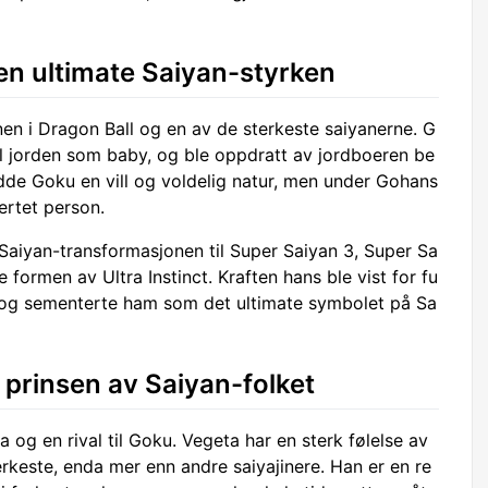
en ultimate Saiyan-styrken
n i Dragon Ball og en av de sterkeste saiyanerne. G
til jorden som baby, og ble oppdratt av jordboeren be
dde Goku en vill og voldelig natur, men under Gohans
ertet person.
 Saiyan-transformasjonen til Super Saiyan 3, Super Sa
te formen av Ultra Instinct. Kraften hans ble vist for fu
ly, og sementerte ham som det ultimate symbolet på Sa
e prinsen av Saiyan-folket
 og en rival til Goku. Vegeta har en sterk følelse av
terkeste, enda mer enn andre saiyajinere. Han er en re