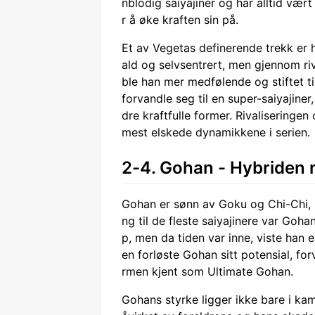
nblodig saiyajiner og har alltid vær
r å øke kraften sin på.
Et av Vegetas definerende trekk er 
ald og selvsentrert, men gjennom ri
ble han mer medfølende og stiftet t
forvandle seg til en super-saiyajiner
dre kraftfulle former. Rivalisering
mest elskede dynamikkene i serien.
2-4. Gohan - Hybriden 
Gohan er sønn av Goku og Chi-Chi, n
ng til de fleste saiyajinere var Goh
p, men da tiden var inne, viste han 
en forløste Gohan sitt potensial, fo
rmen kjent som Ultimate Gohan.
Gohans styrke ligger ikke bare i kam