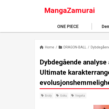
MangaZamurai
ONE PIECE
Dem
Home
/
DRAGON-BALL
/
Dybdegående analyse av
Ultimate karakterrang
evolusjonshemmeligh
Broly
Goku
Vegeta