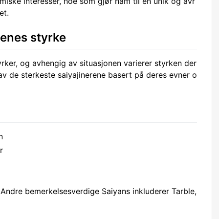
miske interesser, noe som gjør ham til en unik og avr
et.
nenes styrke
yrker, og avhengig av situasjonen varierer styrken der
av de sterkeste saiyajinerene basert på deres evner o
n
r
(Andre bemerkelsesverdige Saiyans inkluderer Tarble,