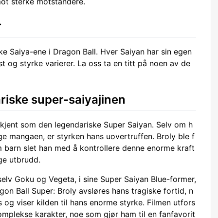
mot sterke motstandere.
r
ke Saiya-ene i Dragon Ball. Hver Saiyan har sin egen
t og styrke varierer. La oss ta en titt på noen av de
ariske super-saiyajinen
 kjent som den legendariske Super Saiyan. Selv om h
ge mangaen, er styrken hans uovertruffen. Broly ble f
barn slet han med å kontrollere denne enorme kraft
ige utbrudd.
selv Goku og Vegeta, i sine Super Saiyan Blue-former,
gon Ball Super: Broly avsløres hans tragiske fortid, n
 og viser kilden til hans enorme styrke. Filmen utfors
mplekse karakter, noe som gjør ham til en fanfavorit