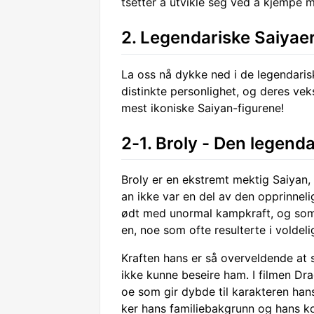
tsetter å utvikle seg ved å kjempe 
2. Legendariske Saiyae
La oss nå dykke ned i de legendaris
distinkte personlighet, og deres veks
mest ikoniske Saiyan-figurene!
2-1. Broly - Den legend
Broly er en ekstremt mektig Saiyan,
an ikke var en del av den opprinneli
ødt med unormal kampkraft, og som 
en, noe som ofte resulterte i voldel
Kraften hans er så overveldende at 
ikke kunne beseire ham. I filmen Dra
oe som gir dybde til karakteren hans
ker hans familiebakgrunn og hans ko