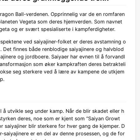
Dragon Ball-verdenen. Opprinnelig var de en romfaren
 planeten Vegeta som deres hjemverden. Som navnet
eta og er svært spesialiserte i kampferdigheter.
spektene ved saiyajiner-folket er deres avstamning o
. Det finnes både renblodige saiyajinere og halvblod
jinere og jordboere. Saiyaer har evnen til å forvandl
l transformasjon som øker kampkraften deres betrakteli
 å vokse seg sterkere ved å lære av kampene de utkjem
p.
l å utvikle seg under kamp. Når de blir skadet eller h
r styrken deres, noe som er kjent som “Saiyan Growt
r saiyajiner blir sterkere for hver gang de kjemper. D
er-saiyajinere er en del av denne prosessen, og de for