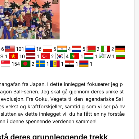
6
101
16
5
4
5
2
2
1
10
1
2
4
1
1
1
1
154
2
1
1
1
1
angafan fra Japan! I dette innlegget fokuserer jeg p
agon Ball-serien. Jeg skal gå gjennom deres unike st
volusjon. Fra Goku, Vegeta til den legendariske Sai
res vekst og kraftforskjeller, samtidig som vi ser på hv
slutten av dette innlegget vil du ha fått en ny forståe
e inn i denne spennende verdenen sammen!
rstå deres grunnleggende trekk