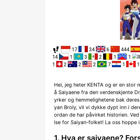
17
34
6
444
14
1
3
2
1
1
1
2
2
2
7
1
Hei, jeg heter KENTA og er en stor m
å Saiyaene fra den verdenskjente Dr
yrker og hemmelighetene bak deres e
yan Broly, vil vi dykke dypt inn i de
ordan de har påvirket historien. Ved 
lse for Saiyan-folket! La oss hopp
1. Hva er saiyaene? Fo