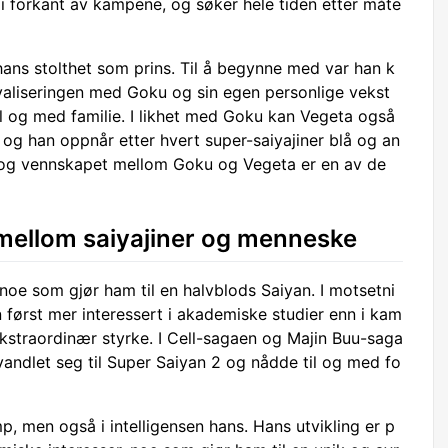
t i forkant av kampene, og søker hele tiden etter måte
hans stolthet som prins. Til å begynne med var han k
valiseringen med Goku og sin egen personlige vekst
il og med familie. I likhet med Goku kan Vegeta også
, og han oppnår etter hvert super-saiyajiner blå og an
en og vennskapet mellom Goku og Vegeta er en av de
mellom saiyajiner og menneske
oe som gjør ham til en halvblods Saiyan. I motsetni
an først mer interessert i akademiske studier enn i kam
ekstraordinær styrke. I Cell-sagaen og Majin Buu-saga
rvandlet seg til Super Saiyan 2 og nådde til og med fo
p, men også i intelligensen hans. Hans utvikling er p