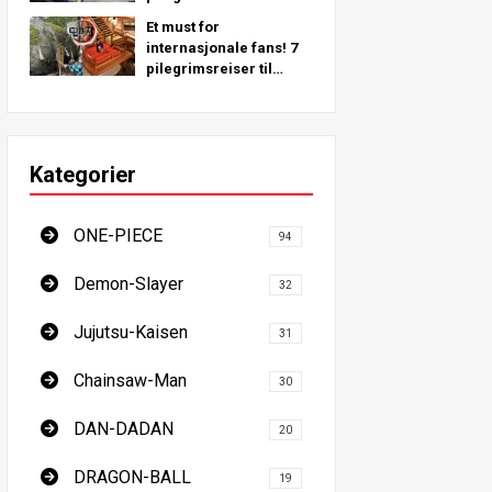
inspirert av virkelige
Et must for
steder rundt om i
internasjonale fans! 7
verden!
pilegrimsreiser til
Demon Slayer - Den
ultimate guiden til å
besøke Japans steder
du må se
Kategorier
ONE-PIECE
94
Demon-Slayer
32
Jujutsu-Kaisen
31
Chainsaw-Man
30
DAN-DADAN
20
DRAGON-BALL
19