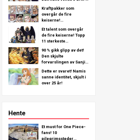
en grundig analyse fra
Kraftpakker som
det siste kapittelet!
overgår de fire
keiserne!
Piratmannskap nr. 2
Et talent som overgår
Sterkeste rangering
de fire keiserne! Topp
TOPP 11 (Fra 5. til 1.)
11 sterkeste
piratbesetning nr. 2-
90 % gikk glipp av det!
karakterer (fra 11. til 6.
Den skjulte
plass)
forvarslingen av Sanji i
Straw Hat Crew!
Dette er svaret! Namis
sanne identitet, skjult i
over 25 år!
Hente
Et must for One Piece-
fans! 10
pilegrimssteder