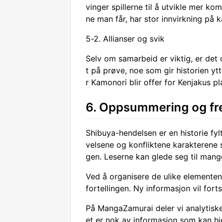
vinger spillerne til å utvikle mer ko
ne man får, har stor innvirkning på
5-2. Allianser og svik
Selv om samarbeid er viktig, er det og
t på prøve, noe som gir historien yt
r Kamonori blir offer for Kenjakus pl
6. Oppsummering og fre
Shibuya-hendelsen er en historie fylt
velsene og konfliktene karakterene st
gen. Leserne kan glede seg til mange
Ved å organisere de ulike elementen
fortellingen. Ny informasjon vil for
På MangaZamurai deler vi analytisk
et er nok av informasjon som kan hj