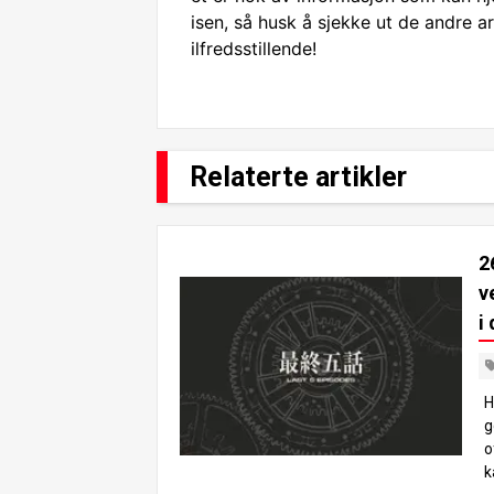
isen, så husk å sjekke ut de andre ar
ilfredsstillende!
Relaterte artikler
2
v
i
H
g
o
k