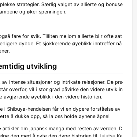
mplekse strategier. Særlig valget av allierte og bonuse
 kampene og øker spenningen.
så fare for svik. Tilliten mellom allierte blir ofte sat
terligere dybde. Et sjokkerende øyeblikk inntreffer nå
aner.
mtidig utvikling
 av intense situasjoner og intrikate relasjoner. De prø
år overfor, vil i stor grad påvirke den videre utviklin
 avgjørende øyeblikk i den videre historien.
e i Shibuya-hendelsen får vi en dypere forståelse av
tsette å dukke opp, så la oss holde øynene åpne!
e artikler om japansk manga med resten av verden. D
elpe deg med å nyte den dype historien til Jujutsu Ka