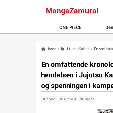
MangaZamurai
ONE PIECE
Dem
Home
/
Jujutsu-Kaisen
/
En omfattende kronolo
hendelsen i Jujutsu Ka
og spenningen i kamp
Itadori
Kugisaki
Mahito