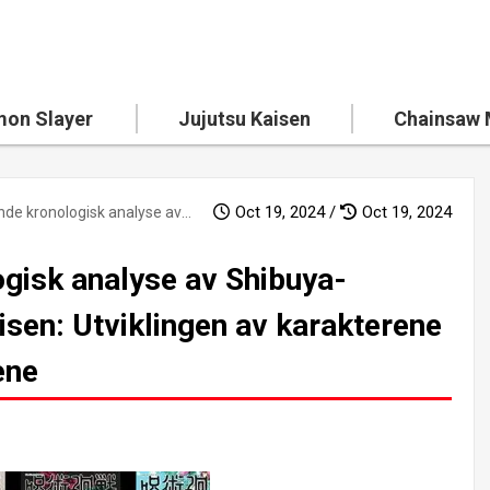
on Slayer
Jujutsu Kaisen
Chainsaw
Oct 19, 2024 /
Oct 19, 2024
En omfattende kronologisk analyse av Shibuya-hendelsen i Jujutsu Kaisen: Utviklingen av karakterene og spenningen i kampene
gisk analyse av Shibuya-
isen: Utviklingen av karakterene
ene