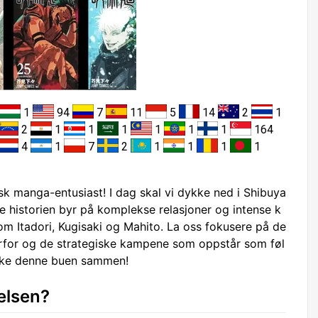
1
94
7
11
5
14
2
1
2
1
1
1
1
1
1
164
4
1
7
2
1
1
1
1
sk manga-entusiast! I dag skal vi dykke ned i Shibuya
e historien byr på komplekse relasjoner og intense k
m Itadori, Kugisaki og Mahito. La oss fokusere på de
verfor og de strategiske kampene som oppstår som føl
rske denne buen sammen!
elsen?