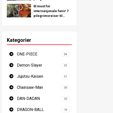
inspirert av virkelige
Et must for
steder rundt om i
internasjonale fans! 7
verden!
pilegrimsreiser til
Demon Slayer - Den
ultimate guiden til å
besøke Japans steder
du må se
Kategorier
ONE-PIECE
94
Demon-Slayer
32
Jujutsu-Kaisen
31
Chainsaw-Man
30
DAN-DADAN
20
DRAGON-BALL
19