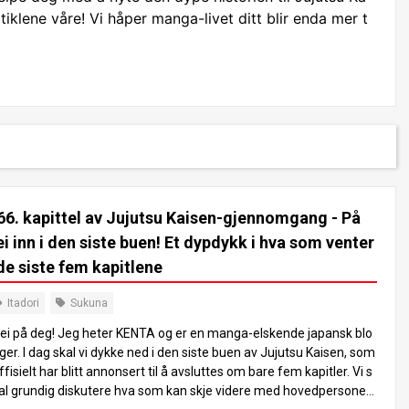
tiklene våre! Vi håper manga-livet ditt blir enda mer t
66. kapittel av Jujutsu Kaisen-gjennomgang - På
ei inn i den siste buen! Et dypdykk i hva som venter
 de siste fem kapitlene
Itadori
Sukuna
ei på deg! Jeg heter KENTA og er en manga-elskende japansk blo
ger. I dag skal vi dykke ned i den siste buen av Jujutsu Kaisen, som
ffisielt har blitt annonsert til å avsluttes om bare fem kapitler. Vi s
al grundig diskutere hva som kan skje videre med hovedpersonen