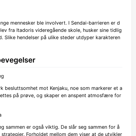
ange mennesker ble involvert. I Sendai-barrieren er d
ev fra Itadoris videregående skole, husker sine tidlig
. Slike hendelser på ulike steder utdyper karakteren
bevegelser
eg
erk besluttsomhet mot Kenjaku, noe som markerer et a
settes på prøve, og skaper en anspent atmosfære for
a
seg sammen er også viktig. De slår seg sammen for å
 strategier. Forholdet mellom dem viser at de utvikler