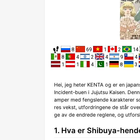
8
69
1
2
14
8
4
2
4
9
4
1
1
4
1
8
3
Hei, jeg heter KENTA og er en japan
Incident-buen i Jujutsu Kaisen. Denn
amper med fengslende karakterer so
res vekst, utfordringene de står o
ge av de endrede reglene, og utfo
1. Hva er Shibuya-hend