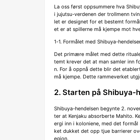
La oss først oppsummere hva Shibuya
i jujutsu-verdenen der trollmenn tvi
let er designet for et bestemt formå
et er at spillerne må kjempe mot hve
1-1. Formålet med Shibuya-hendelse
Det primære målet med dette ritual
temt krever det at man samler inn f
n. For å oppnå dette blir det etabler
må kjempe. Dette rammeverket utgjø
2. Starten på Shibuya-
Shibuya-hendelsen begynte 2. nove
ter at Kenjaku absorberte Mahito. Ke
ergi inn i koloniene, med det formå
ket dukket det opp tjue barrierer ov
egion.