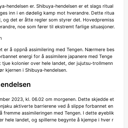
-hendelsen er. Shibuya-hendelsen er et slags ritual
nges inn i en dødelig kamp mot hverandre. Dette ritua
l, og det er åtte regler som styrer det. Hovedpremiss
randre, noe som fører til ekstremt farlige situasjoner.
n
et er å oppnå assimilering med Tengen. Nærmere bes
orbannet energi for å assimilere japanere med Tenge
t tjue kolonier over hele landet, der jujutsu-trollmenn
r kjernen i Shibuya-hendelsen.
hendelsen
mber 2023, kl. 06.02 om morgenen. Dette skjedde et
njaku aktiverte barrierene ved å slippe forbannet en
l å fremme assimileringen med Tengen. I dette øyeblik
er hele landet, og spillerne begynte å kjempe i hver r