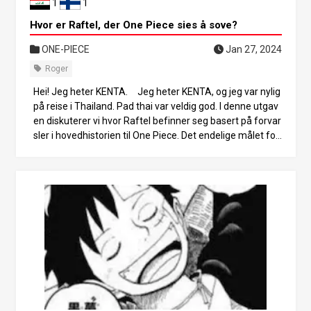
dri hvor han skal. Karakteren Zorro er [en] heldig karakter.
1
1
Hele tiden, hvis du tenker tilbake, tar han imot veddemål.
Hvor er Raftel, der One Piece sies å sove?
Når du får et sverd i Rogue Town ved inngangen til Grand
Line.
ONE-PIECE
Jan 27, 2024
Roger
Hei! Jeg heter KENTA. Jeg heter KENTA, og jeg var nylig
på reise i Thailand. Pad thai var veldig god. I denne utgav
en diskuterer vi hvor Raftel befinner seg basert på forvar
sler i hovedhistorien til One Piece. Det endelige målet for
stråhattgjengen i One Piece er Raftel. Det har vært mang
e forvarsler, men det fulle omfanget av dem er fortsatt i
nnhyllet i mystikk. Hva er Raftel? Episode 105. Den siste ø
ya i Grand Line, hvis eksistens avsløres for første gang.
“Det er siste stopp på Grand Line, og bare en gruppe pirat
konger har identifisert øya i historien. Det er en legendari
sk øy.” Og et sjokkerende faktum avsløres i episode 967.
“Hvorfor gir vi ikke denne [siste øya], dit ingen har kunnet
dra på 800 år, et navn som dette! Raftel.” Det viser seg at
navnet [Rafter] er engelsk for [Laugh Tale], en morsom h
istorie, og at det var Roger som ga den navnet. Først trod
de vi at vi kunne komme oss dit ved å presse oss gjenno