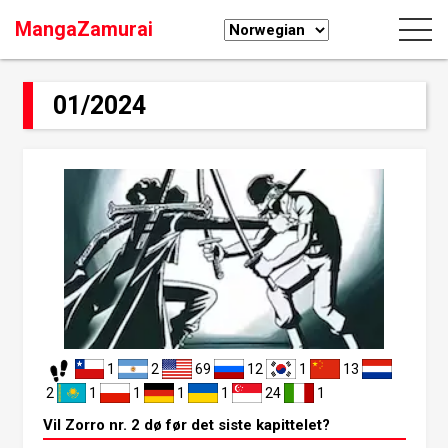
MangaZamurai
01/2024
1
2
69
12
1
13
2
1
1
1
1
24
1
Vil Zorro nr. 2 dø før det siste kapittelet?