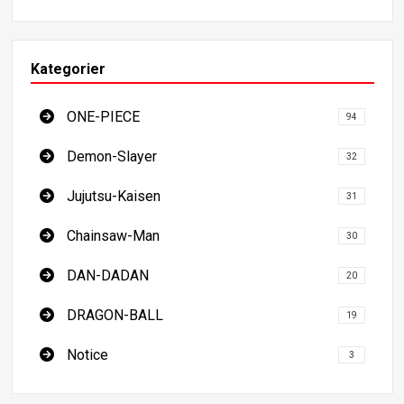
du må se
Kategorier
ONE-PIECE
94
Demon-Slayer
32
Jujutsu-Kaisen
31
Chainsaw-Man
30
DAN-DADAN
20
DRAGON-BALL
19
Notice
3