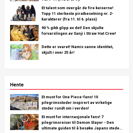
Et talent som overgår de fire keiserne!
Topp 11 sterkeste piratbesetning nr. 2-
karakterer (fra 11. til 6. plass)
90 % gikk glipp av det! Den skjulte
forvarslingen av Sanji i Straw Hat Crew!
Dette er svaret! Namis sanne identitet,
skjult i over 25 år!
Hente
Et must for One Piece-fans! 10
pilegrimssteder inspirert av virkelige
steder rundt om i verden!
Et must for internasjonale fans! 7
pilegrimsreiser til Demon Slayer - Den
ultimate guiden til å besøke Japans steder