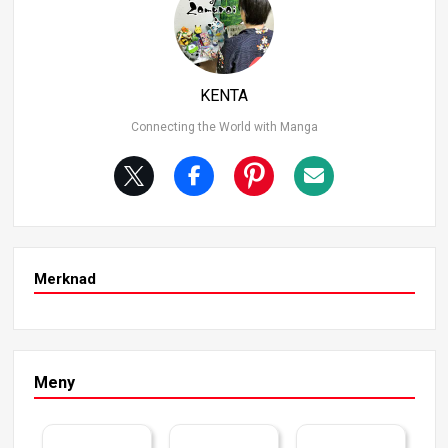
jengen hvorfor Zoro er enøyd? Det ene øyet er lukket på
grunn av et sår, så det ser mye mer interessant ut, men i
ngen i gjengen snakker om såret i boken. Det er imidlerti
d mulig at Luffy og Sanji faktisk er klar over det. Her er sc
enen. Scenen i episode 599, der gjengen tar den endelige
KENTA
avgjørelsen, da fiskerens onkel forvekslet Sanji med en fi
Connecting the World with Manga
skebåt og ga ham Zoros beskrivelse av sjørøverskipet.
Merknad
Meny