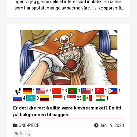
ngen vil jeg gjerne dele et interessant innblikk i en scene
som har opptatt mange av seerne våre. Hvilke spørsmål
har mange lesere? Det er et stort spørsmål i One Piece s
om ikke kan løses i første bind. Det er her. Da Shanks red
det Luffy fra å drukne, viser denne scenen hvordan Shan
ks’ venstre hånd blir bitt av av nærhavets herre. På den ti
den, omtrent seks år før Shanks ble den fjerde keiseren,
ville han virkelig ha lidd så stor skade at en av hendene h
ans ble bitt av av Nærhavets herre? Fra publikum, Er det i
kke en innstillingsfeil? Var han faktisk begavet og svekke
t fordi han var under vann? Matet han dem med vilje? og
mange andre betraktninger har dukket opp. I denne utga
ven vil jeg gjerne introdusere en svært overraskende betr
aktning som ikke faller inn under de ovennevnte kategori
1
67
23
1
1
1
1
ene. Luffy spiste armen til Shanks! La meg først og frem
st fortelle deg konklusjonen. “Jeg trodde at det var Luffy
4
3
1
1
25
1
1
som bet av Shanks’ venstre arm i denne scenen. Etter å
Er det ikke rart å alltid være klovnesminket? En titt
ha spist Nikanika-frukten våkner Luffy opp i møte med d
på bakgrunnen til baggies.
øden.
ONE-PIECE
Jan 19, 2024
Buggy