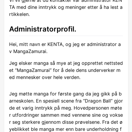
Vi vil gjerne at du kontakter vår administrator KEN
TA med dine inntrykk og meninger etter å ha lest a
rtikkelen.
Administratorprofil.
Hei, mitt navn er KENTA, og jeg er administrator a
v MangaZamurai.
Jeg elsker manga så mye at jeg opprettet nettsted
et “MangaZamurai” for å dele dens underverker m
ed mennesker over hele verden.
Jeg møtte manga for første gang da jeg gikk på b
arneskolen. En spesiell scene fra “Dragon Ball” gjor
de et varig inntrykk på meg. Hovedpersonen møte
r utfordringer sammen med vennene sine og vokse
r seg sterkere gjennom disse prøvelsene. Fra det ø
yeblikket ble manga mer enn bare underholdning f