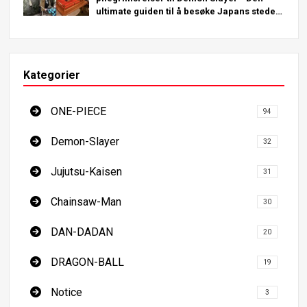
ultimate guiden til å besøke Japans steder
du må se
Kategorier
ONE-PIECE
94
Demon-Slayer
32
Jujutsu-Kaisen
31
Chainsaw-Man
30
DAN-DADAN
20
DRAGON-BALL
19
Notice
3