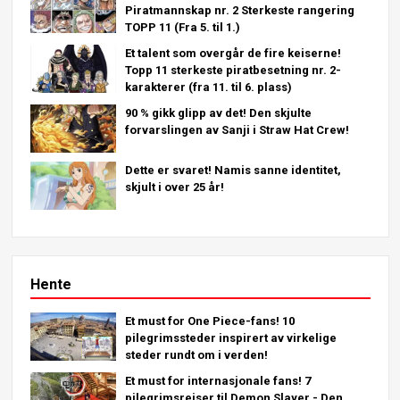
Piratmannskap nr. 2 Sterkeste rangering
TOPP 11 (Fra 5. til 1.)
Et talent som overgår de fire keiserne!
Topp 11 sterkeste piratbesetning nr. 2-
karakterer (fra 11. til 6. plass)
90 % gikk glipp av det! Den skjulte
forvarslingen av Sanji i Straw Hat Crew!
Dette er svaret! Namis sanne identitet,
skjult i over 25 år!
Hente
Et must for One Piece-fans! 10
pilegrimssteder inspirert av virkelige
steder rundt om i verden!
Et must for internasjonale fans! 7
pilegrimsreiser til Demon Slayer - Den