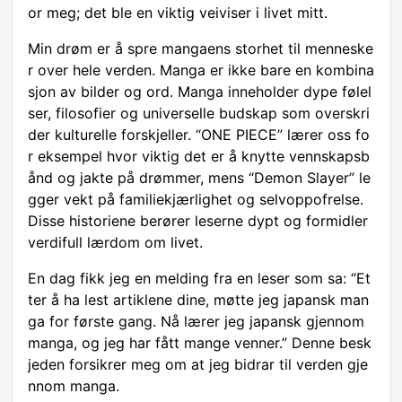
or meg; det ble en viktig veiviser i livet mitt.
Min drøm er å spre mangaens storhet til menneske
r over hele verden. Manga er ikke bare en kombina
sjon av bilder og ord. Manga inneholder dype følel
ser, filosofier og universelle budskap som overskri
der kulturelle forskjeller. “ONE PIECE” lærer oss fo
r eksempel hvor viktig det er å knytte vennskapsb
ånd og jakte på drømmer, mens “Demon Slayer” le
gger vekt på familiekjærlighet og selvoppofrelse.
Disse historiene berører leserne dypt og formidler
verdifull lærdom om livet.
En dag fikk jeg en melding fra en leser som sa: “Et
ter å ha lest artiklene dine, møtte jeg japansk man
ga for første gang. Nå lærer jeg japansk gjennom
manga, og jeg har fått mange venner.” Denne besk
jeden forsikrer meg om at jeg bidrar til verden gje
nnom manga.