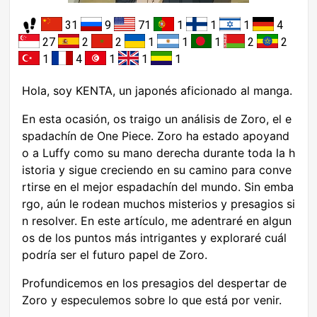
31
9
71
1
1
1
4
27
2
2
1
1
1
2
2
1
4
1
1
1
Hola, soy KENTA, un japonés aficionado al manga.
En esta ocasión, os traigo un análisis de Zoro, el e
spadachín de One Piece. Zoro ha estado apoyand
o a Luffy como su mano derecha durante toda la h
istoria y sigue creciendo en su camino para conve
rtirse en el mejor espadachín del mundo. Sin emba
rgo, aún le rodean muchos misterios y presagios si
n resolver. En este artículo, me adentraré en algun
os de los puntos más intrigantes y exploraré cuál
podría ser el futuro papel de Zoro.
Profundicemos en los presagios del despertar de
Zoro y especulemos sobre lo que está por venir.