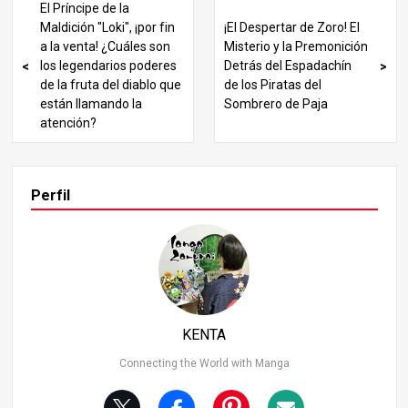
El Príncipe de la
Introducción: El atractivo de los personajes de la Tripulaci
Maldición "Loki", ¡por fin
¡El Despertar de Zoro! El
ón Pirata nº 2 One Piece cuenta con una gran variedad d
a la venta! ¿Cuáles son
Misterio y la Premonición
e personajes poderosos, pero los miembros número 2 d
los legendarios poderes
Detrás del Espadachín
e las tripulaciones piratas ocupan un lugar especial. Esto
de la fruta del diablo que
de los Piratas del
s personajes poseen una fuerza equiparable a la de figu
están llamando la
Sombrero de Paja
ras como los Cuatro Emperadores y los Siete Señores d
atención?
e la Guerra del Mar, al tiempo que muestran habilidades
y estilos de combate distintivos. En este artículo, clasific
aré a los 11 personajes número 2 más fuertes de las trip
ulaciones piratas y profundizaré en sus habilidades y log
Perfil
ros en combate. ¿Quién ocupará el puesto número 1? ¡A
verigüémoslo! 2. 11º Puesto: Killer (Kid Pirates) Killer es u
n luchador de los Kid Pirates y un importante compañero
de Eustass Kid. Equipado con armas giratorias en forma
de guadaña en ambos brazos, Killer abruma a sus enemi
gos con rápidos tajos y ágiles movimientos.
KENTA
Connecting the World with Manga