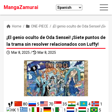
MangaZamurai
Home
/
ONE-PIECE
/
¡El genio oculto de Oda Sensei! ¡Siete
¡El genio oculto de Oda Sensei! ¡Siete puntos de
la trama sin resolver relacionados con Luffy!
Mar 8, 2025 /
Mar 8, 2025
80
5
70
35
4
4
1
1
1
2
1
1
3
2
5