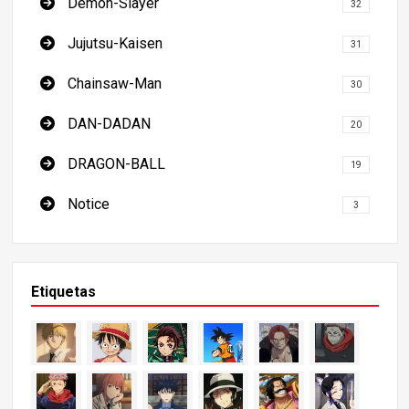
Demon-Slayer
32
Jujutsu-Kaisen
31
Chainsaw-Man
30
DAN-DADAN
20
DRAGON-BALL
19
Notice
3
Etiquetas