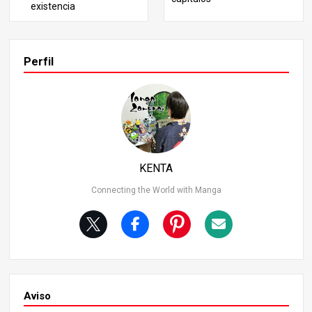
existencia
e bastidores del arco argumental de la Aldea de los Espa
dachines que no se revelaron en la historia principal. Est
os secretos especiales solo se revelan en la novela “Mari
posa de un ala”. Tras el arco de la aldea de los herreros, l
Perfil
a historia se trasladó rápidamente al arco del entrenami
ento de Hashira sin cubrir los últimos acontecimientos d
e la aldea, lo que dejó a muchos fans con curiosidad. En
“One-Winged Butterfly”, vemos una conmovedora histori
a que muestra la amistad entre Muichiro, que recuperó l
a memoria en el arco de la aldea de los herreros, y Kotet
su.
KENTA
Connecting the World with Manga
Aviso