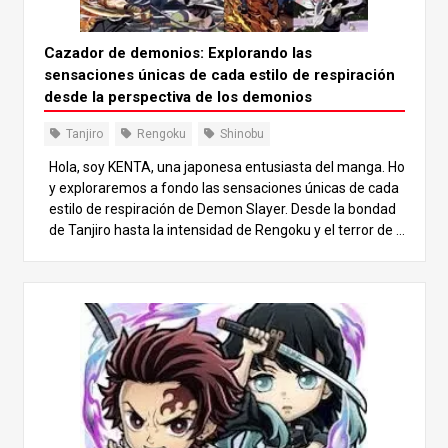
Cazador de demonios: Explorando las
sensaciones únicas de cada estilo de respiración
desde la perspectiva de los demonios
Tanjiro
Rengoku
Shinobu
Hola, soy KENTA, una japonesa entusiasta del manga. Ho
y exploraremos a fondo las sensaciones únicas de cada
estilo de respiración de Demon Slayer. Desde la bondad
de Tanjiro hasta la intensidad de Rengoku y el terror de S
hinobu, descubriremos los nuevos encantos visibles des
de la perspectiva de los demonios. ¡Sumerjámonos junto
s en el profundo mundo de Demon Slayer! 1. Sensación
de respiración acuática La Respiración de Agua es una t
écnica fundamental utilizada por el protagonista, Tanjir
o. Es particularmente popular entre los usuarios debido
a su accesibilidad para los principiantes y a sus ataques
menos llamativos en comparación con otros Estilos de R
espiración, lo que resulta en un dolor relativamente men
or al ser golpeado. Experiencia de Hand Demon Un demo