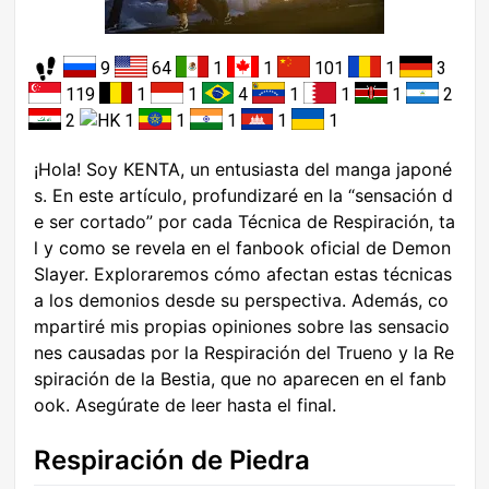
9
64
1
1
101
1
3
119
1
1
4
1
1
1
2
2
1
1
1
1
1
¡Hola! Soy KENTA, un entusiasta del manga japoné
s. En este artículo, profundizaré en la “sensación d
e ser cortado” por cada Técnica de Respiración, ta
l y como se revela en el fanbook oficial de Demon
Slayer. Exploraremos cómo afectan estas técnicas
a los demonios desde su perspectiva. Además, co
mpartiré mis propias opiniones sobre las sensacio
nes causadas por la Respiración del Trueno y la Re
spiración de la Bestia, que no aparecen en el fanb
ook. Asegúrate de leer hasta el final.
Respiración de Piedra