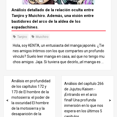
nio, Hand Demon, describió su derrota como “instantáne
a”. Cuando Tanjiro usó la “Segunda Forma: Rueda de Ag
Análisis detallado de la relación oculta entre
ua” para decapitarlo, sintió más la bondad de Tanjiro que
Tanjiro y Muichiro. Además, una visión entre
el dolor. Así, la sensación de ser cortado por la Respiració
bastidores del arco de la aldea de los
n de Agua es como la de ser suavemente atrapado por u
espadachines.
na lluvia calmante. 2. Sensación de Respiración de Llam
a La Respiración de la Llama es una técnica agresiva utili
Tanjiro
Muichiro
zada por el Hashira de la Llama, Rengoku. Su poder es in
Hola, soy KENTA, un entusiasta del manga japonés. ¿Tie
comparable, y su belleza es reconocida incluso por los d
nes amigos íntimos con los que compartes un profundo
emonios a los que golpea.
vínculo? Suelo leer manga en casa, así que no tengo mu
chos amigos. Jaja. Si tuviera que decirlo, ¡el manga es mi
amigo! En este artículo, profundizaremos en la verdader
a relación entre Tanjiro y Muichiro que no se reveló en la
historia principal. Los dos se volvieron mucho más cerca
Análisis en profundidad
Análisis del capítulo 266
nos tras su batalla conjunta en el arco de la aldea de los
de los capítulos 172 y
de Jujutsu Kaisen -
espadachines, y sus interacciones son muy queridas por
173 de El hombre de la
¡Entrando en el arco
los fans. También exploraremos algunas historias entre
motosierra: el poder de
final! Una profunda
bastidores que te harán querer aún más al dúo Tanjiro y
la oscuridad El hombre
inmersión en lo que nos
Muichiro, así que lee hasta el final. Los entresijos de la no
de la motosierra y la
espera en los últimos 5
vela “One-Winged Butterfly” (Mariposa de una sola ala) E
desaparición de la
capítulos
n primer lugar, vamos a presentar algunas historias entr