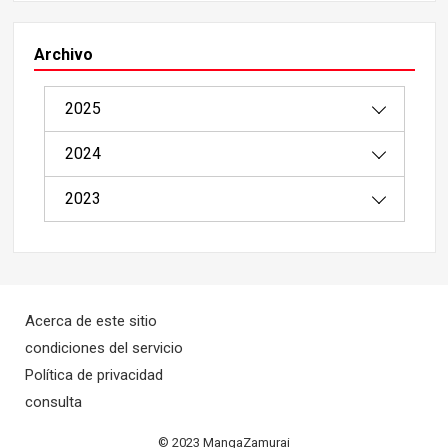
Archivo
2025
2024
08/2025（1）
2023
04/2025（2）
12/2024（4）
03/2025（8）
11/2024（9）
11/2023（4）
02/2025（20）
10/2024（12）
10/2023（4）
Acerca de este sitio
01/2025（8）
09/2024（18）
condiciones del servicio
Política de privacidad
08/2024（22）
consulta
07/2024（46）
© 2023 MangaZamurai