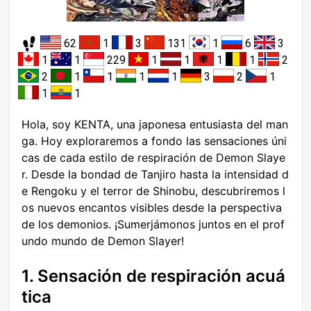
62
1
3
131
1
6
3
1
1
229
1
1
1
1
2
2
1
1
1
1
3
2
1
1
1
Hola, soy KENTA, una japonesa entusiasta del man
ga. Hoy exploraremos a fondo las sensaciones úni
cas de cada estilo de respiración de Demon Slaye
r. Desde la bondad de Tanjiro hasta la intensidad d
e Rengoku y el terror de Shinobu, descubriremos l
os nuevos encantos visibles desde la perspectiva
de los demonios. ¡Sumerjámonos juntos en el prof
undo mundo de Demon Slayer!
1. Sensación de respiración acuá
tica