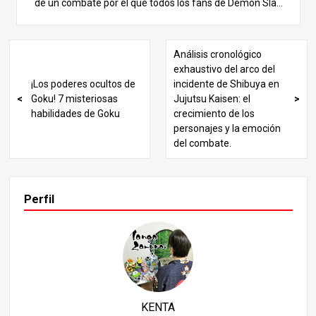
de un combate por el que todos los fans de Demon Slay
ración con otros estilos de respiración.
er sienten curiosidad, y que no se reveló por completo en
la historia principal. Juntos exploraremos los misterios o
cultos y la incalculable fuerza de Kanao. Mientras analiz
Análisis cronológico
amos esta legendaria batalla, descubrirás secretos sobr
exhaustivo del arco del
e las capas más profundas de la historia. Disfrutemos ju
¡Los poderes ocultos de
incidente de Shibuya en
ntos de esta emocionante exploración. ¿Quién es Kanao
Goku! 7 misteriosas
Jujutsu Kaisen: el
Tsuyuri? Su bondad y su trágico pasado Empecemos ha
habilidades de Goku
crecimiento de los
blando de Kanao Tsuyuri. Era la hermana mayor de Shin
personajes y la emoción
obu Kocho y la Hashira Flor del Cuerpo de Cazadores de
del combate.
Demonios. Sin embargo, su papel en la historia se muest
ra principalmente a través de flashbacks, ya que falleció
trágicamente antes de que se desarrollaran los aconteci
mientos principales. Kanao era conocida por su personali
Perfil
dad apacible y serena, a juego con su delicada aparienci
a. Su vida distaba mucho de ser tranquila. De niña, ella y
su hermana Shinobu perdieron a sus padres en un ataqu
e demoníaco y apenas pudieron escapar de la muerte gr
acias a la intervención de Gyomei Himejima, el Hashira d
e Piedra.
KENTA