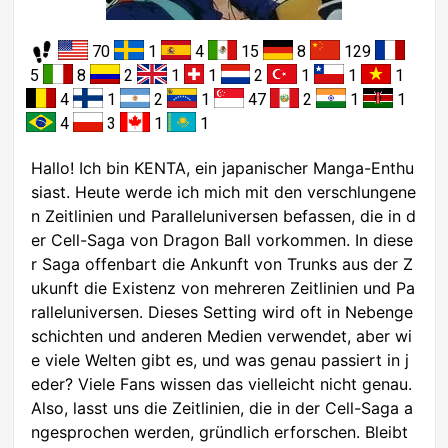
70
1
4
15
8
129
5
8
2
1
1
2
1
1
1
4
1
2
1
47
2
1
1
4
3
1
1
Hallo! Ich bin KENTA, ein japanischer Manga-Enthu
siast. Heute werde ich mich mit den verschlungene
n Zeitlinien und Paralleluniversen befassen, die in d
er Cell-Saga von Dragon Ball vorkommen. In diese
r Saga offenbart die Ankunft von Trunks aus der Z
ukunft die Existenz von mehreren Zeitlinien und Pa
ralleluniversen. Dieses Setting wird oft in Nebenge
schichten und anderen Medien verwendet, aber wi
e viele Welten gibt es, und was genau passiert in j
eder? Viele Fans wissen das vielleicht nicht genau.
Also, lasst uns die Zeitlinien, die in der Cell-Saga a
ngesprochen werden, gründlich erforschen. Bleibt