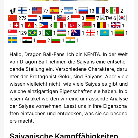
1
77
7
1
13
8
2
272
3
1
2
3
7
6
1
1
2
3
1
3
1
1
1
129
3
1
1
1
1
1
1
1
1
2
1
1
Hallo, Dragon Ball-Fans! Ich bin KENTA. In der Welt
von Dragon Ball nehmen die Saiyans eine entschei
dende Stellung ein. Verschiedene Charaktere, daru
nter der Protagonist Goku, sind Saiyans. Aber viele
wissen vielleicht nicht, wie viele Saiyas es gibt und
welche einzigartigen Eigenschaften sie haben. In d
iesem Artikel werden wir eine umfassende Analyse
der Saiyas vornehmen. Lasst uns in ihre Eigenscha
ften eintauchen und entdecken, was sie so besond
ers macht.
Saiyanische Kampffähigkeiten