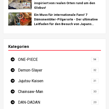
inspiriert von realen Orten rund um den
Globus!
Ein Muss für internationale Fans! 7
Dämonentöter-Pilgerorte - Der ultimative
Leitfaden für den Besuch von Japans
Must-See-Destinationen
Kategorien
ONE-PIECE
94
Demon-Slayer
32
Jujutsu-Kaisen
31
Chainsaw-Man
30
DAN-DADAN
20