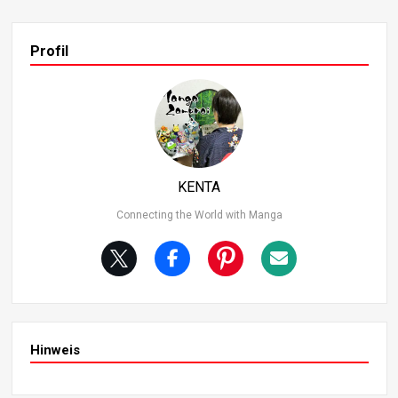
chte, er sei 14. Ursprünglich war er tatsächlich 12 Jahre
alt. 2. Die zeitliche Einordnung von Dragon Ball Die Geschi
chte von Dragon Ball scheint auf den ersten Blick futurist
Profil
isch zu sein, da es Gegenstände wie Hoi-Poi-Kapseln und
fliegende Autos gibt. Im ersten Panel des ersten Kapitels
heißt es jedoch: “Vor langer, langer Zeit”. Im letzten Kapit
el wird angedeutet, dass die Geschichte in der Gegenwar
t spielt, was darauf hindeutet, dass der ursprüngliche Sc
hauplatz im Vergleich zur heutigen Zeit “lange her” ist. 3.
Senzu-Bohnen-Ernte Senzu-Bohnen sind ein seltenes G
KENTA
ut, das nur sieben Mal im Jahr geerntet wird.
Connecting the World with Manga
Hinweis