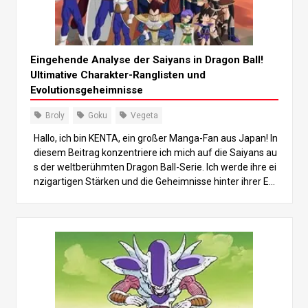
Eingehende Analyse der Saiyans in Dragon Ball!
Ultimative Charakter-Ranglisten und
Evolutionsgeheimnisse
Broly
Goku
Vegeta
Hallo, ich bin KENTA, ein großer Manga-Fan aus Japan! In
diesem Beitrag konzentriere ich mich auf die Saiyans au
s der weltberühmten Dragon Ball-Serie. Ich werde ihre ei
nzigartigen Stärken und die Geheimnisse hinter ihrer Ent
wicklung aufschlüsseln. Von Goku über Vegeta bis hin zu
m legendären Saiyajin Broly werden wir tief in ihr Wachst
um und ihre Machtunterschiede eintauchen und dabei a
uch untersuchen, wie sie die Geschichte beeinflusst hab
en. Am Ende dieses Beitrags wirst du die Saiyas neu sch
ätzen lernen! Lasst uns gemeinsam in diese aufregende
Welt eintauchen! 1. Was sind die Saiyans? Ihre grundlege
nden Eigenschaften verstehen Die Saiyas sind eine mäc