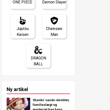
ONE PIECE
Demon Slayer
Jujutsu
Chainsaw
Kaisen
Man
DRAGON
BALL
Ny artikel
Shanks' sande identitet,
familieslægt og
mysteriet bag hans