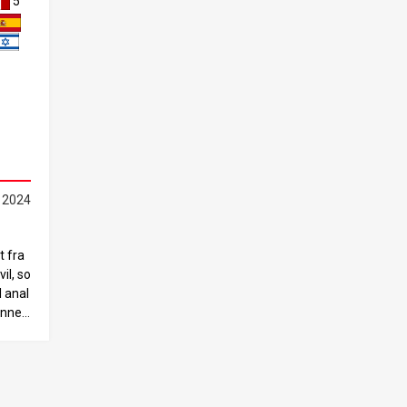
5
 2024
t fra
il, so
l anal
ennes
g håbe
lse,
rakte
mmende