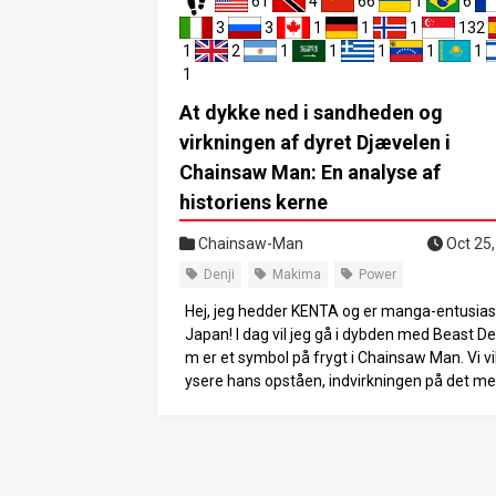
61
4
66
1
6
3
3
1
1
1
132
1
2
1
1
1
1
1
1
At dykke ned i sandheden og
virkningen af dyret Djævelen i
Chainsaw Man: En analyse af
historiens kerne
Chainsaw-Man
Oct 25,
Denji
Makima
Power
Hej, jeg hedder KENTA og er manga-entusias
Japan! I dag vil jeg gå i dybden med Beast Dev
m er et symbol på frygt i Chainsaw Man. Vi vi
ysere hans opståen, indvirkningen på det m
kelige samfund og hans forhold til Denji. Je
r at kunne give dig en spændende læseopleve
som indfanger historiens dybe temaer og ka
rudvikling. Lad os dykke ned i denne skræ