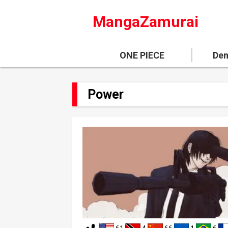
MangaZamurai
ONE PIECE
Dem
Power