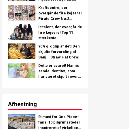
venstre arm - en
Kraftcentre, der
dybdegående analyse
overgår de fire kejsere!
fra det seneste kapitel!
Pirate Crew No.2
Stærkeste placeringer
Et talent, der overgår de
TOP 11 (fra 5. til 1.)
fire kejsere! Top 11
stærkeste
piratbesætning nr. 2-
90% gik glip af det! Den
karakterer (fra 11. til 6.
skjulte forvarsling af
plads)
Sanji i Straw Hat Crew!
Dette er svaret! Namis
sande identitet, som
har været skjult i over
25 år!
Afhentning
Et must for One Piece-
fans! 10 pilgrimssteder
inspireret af virkelige