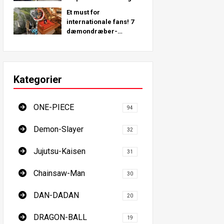
steder rundt om i
Et must for
verden!
internationale fans! 7
dæmondræber-
pilgrimssteder - den
ultimative guide til at
besøge Japans must-
see steder
Kategorier
ONE-PIECE
94
Demon-Slayer
32
Jujutsu-Kaisen
31
Chainsaw-Man
30
DAN-DADAN
20
DRAGON-BALL
19