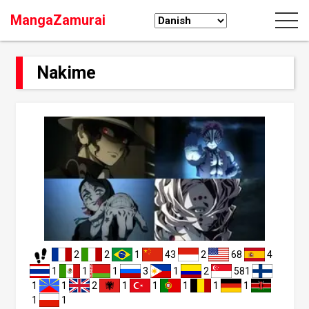
MangaZamurai
Nakime
2
2
1
43
2
68
4
1
1
1
3
1
2
581
1
1
2
1
1
1
1
1
1
1