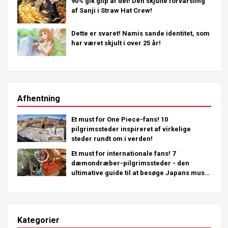
90% gik glip af det! Den skjulte forvarsling
af Sanji i Straw Hat Crew!
Dette er svaret! Namis sande identitet, som
har været skjult i over 25 år!
Afhentning
Et must for One Piece-fans! 10
pilgrimssteder inspireret af virkelige
steder rundt om i verden!
Et must for internationale fans! 7
dæmondræber-pilgrimssteder - den
ultimative guide til at besøge Japans must-
see steder
Kategorier