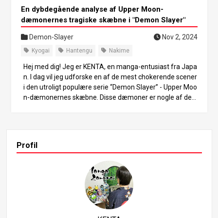
En dybdegående analyse af Upper Moon-
dæmonernes tragiske skæbne i "Demon Slayer"
Demon-Slayer
Nov 2, 2024
Kyogai
Hantengu
Nakime
Hej med dig! Jeg er KENTA, en manga-entusiast fra Japa
n. I dag vil jeg udforske en af de mest chokerende scener
i den utroligt populære serie “Demon Slayer” - Upper Moo
n-dæmonernes skæbne. Disse dæmoner er nogle af de
mest magtfulde væsener i historien og vækker dybe følel
ser hos publikum. Deres død afslører komplekse baggrun
dshistorier, der adskiller dem fra almindelige skurke og gi
ver dybde til fortællingen. Lad os dykke ned i hver dæmo
Profil
ns sidste øjeblikke. 1. Hvad er Upper Moon-dæmonerne?
Upper Moon-dæmonerne består af seks af de stærkeste
fjender i serien, som tjener direkte under Muzan, dæmon
ernes stamfader. De besidder enorme kræfter og symbo
liserer frygt for menneskeheden. Hver Upper Moon-dæm
on har unikke evner og baggrundshistorier med en tragis
k fortid fra deres menneskeliv, som har stor indflydelse p