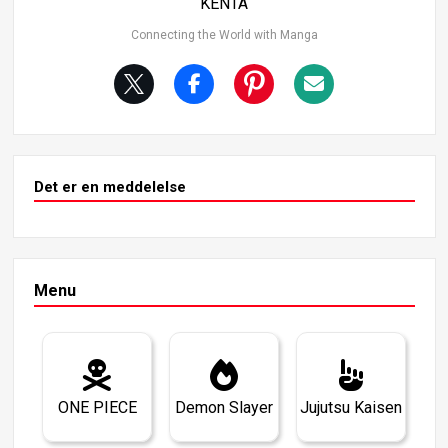
KENTA
å deres handlinger. 2. Kyogais tragedie Lad os først tale o
m Kyogai. Han dukker op i Swordsmith Village-arket og id
Connecting the World with Manga
entificerer sig selv som “kunstner”. Hans fortid er utrolig
dyster; i løbet af sit menneskeliv blev han udstødt og udvi
ste psykopatisk adfærd. I sin søgen efter kunstnerisk udf
oldelse gjorde han skade på sine omgivelser, og da han bl
ev en dæmon, blev hans brutalitet kun forstærket. Kyogai
s død symboliserer hans indre smerte og lidelse. Under k
ampen mod Muichiro genvinder han nogle minder og kæ
Det er en meddelelse
mper tappert, men i sidste ende bliver han halshugget.
Menu
ONE PIECE
Demon Slayer
Jujutsu Kaisen