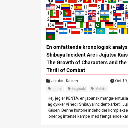
8
69
1
2
14
94
7
11
5
14
1
8
4
2
4
9
4
2
1
1
1
1
1
1
164
1
1
4
1
8
4
1
7
2
1
1
1
En omfattende kronologisk analys
Shibuya Incident Arc i Jujutsu Kais
The Growth of Characters and the
Thrill of Combat
Jujutsu-Kaisen
Oct 19,
Itadori
Kugisaki
Mahito
Hej, jeg er KENTA, en japansk manga-entusias
ag dykker vi ned i Shibuya Incident-arket i Ju
Kaisen. Denne historie indeholder komplekse
ioner og intense kampe med fængslende kar
er som Itadori, Kugisaki og Mahito. Lad os fo