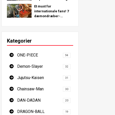
steder rundt om i
Et must for
verden!
internationale fans! 7
dæmondræber-
pilgrimssteder - den
ultimative guide til at
besøge Japans must-
see steder
Kategorier
ONE-PIECE
94
Demon-Slayer
32
Jujutsu-Kaisen
31
Chainsaw-Man
30
DAN-DADAN
20
DRAGON-BALL
19