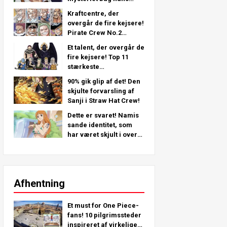
venstre arm - en
Kraftcentre, der
dybdegående analyse
overgår de fire kejsere!
fra det seneste kapitel!
Pirate Crew No.2
Stærkeste placeringer
Et talent, der overgår de
TOP 11 (fra 5. til 1.)
fire kejsere! Top 11
stærkeste
piratbesætning nr. 2-
90% gik glip af det! Den
karakterer (fra 11. til 6.
skjulte forvarsling af
plads)
Sanji i Straw Hat Crew!
Dette er svaret! Namis
sande identitet, som
har været skjult i over
25 år!
Afhentning
Et must for One Piece-
fans! 10 pilgrimssteder
inspireret af virkelige