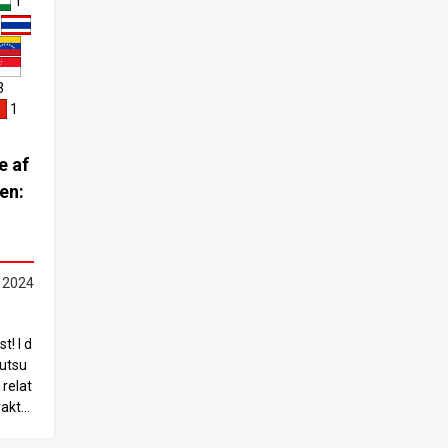
1
2
3
1
e af
en:
 2024
t! I d
jutsu
 relat
akter
kuser