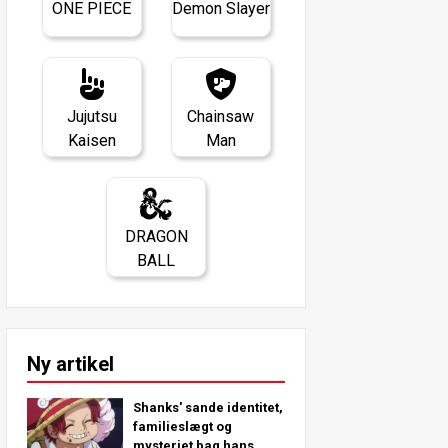
ONE PIECE
Demon Slayer
Jujutsu
Chainsaw
Kaisen
Man
DRAGON
BALL
Ny artikel
Shanks' sande identitet,
familieslægt og
mysteriet bag hans