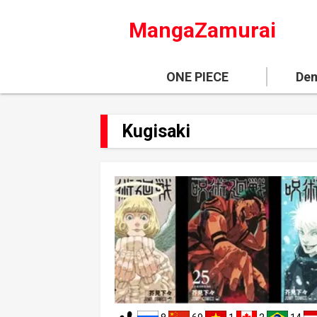
MangaZamurai
ONE PIECE
Dem
Kugisaki